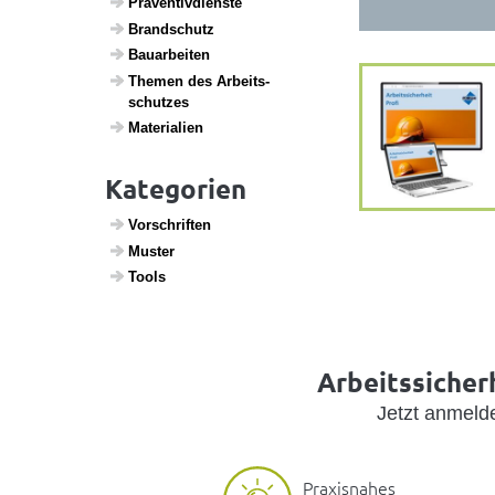
Präven­tiv­dienste
Brand­schutz
Baua­r­beiten
Themen des Arbeits­
schutzes
Mate­ri­a­lien
Kategorien
Vorschriften
Muster
Tools
Arbeitssicherh
Jetzt anmel
Praxisnahes