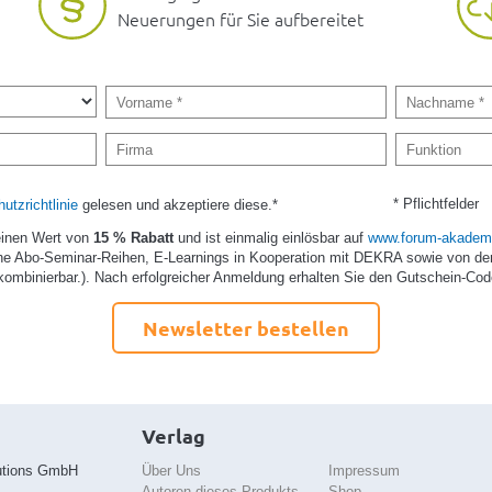
Neuerungen für Sie aufbereitet
* Pflichtfelder
utzrichtlinie
gelesen und akzeptiere diese.*
einen Wert von
15 % Rabatt
und ist einmalig einlösbar auf
www.forum-akademi
e Abo-Seminar-Reihen, E-Learnings in Kooperation mit DEKRA sowie von de
kombinierbar.). Nach erfolgreicher Anmeldung erhalten Sie den Gutschein-Cod
Newsletter bestellen
Verlag
utions GmbH
Über Uns
Impressum
Autoren dieses Produkts
Shop