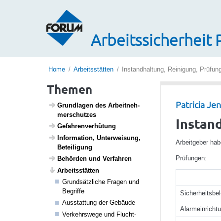
Arbeitssicherheit 
Home
Arbeitsstätten
Instandhaltung, Reinigung, Prüfun
Themen
Patricia Je
Grund­lagen des Arbeit­neh­
mer­schutzes
Instan
Gefah­ren­ver­hü­tung
Infor­ma­tion, Unter­wei­sung,
Arbeitgeber hab
Betei­li­gung
Prüfungen:
Behörden und Verfahren
Arbeits­s­tätten
Grund­sätz­liche Fragen und
Begriffe
Sicherheitsbe
Ausstat­tung der Gebäude
Alarmeinricht
Verkehrs­wege und Flucht­