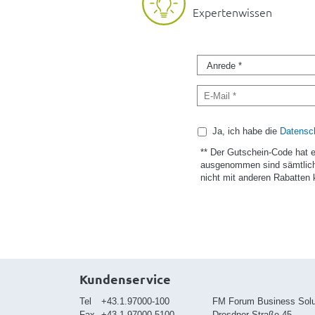
Expertenwissen
Ja, ich habe die
Datensch
** Der Gutschein-Code hat 
ausgenommen sind sämtlich
nicht mit anderen Rabatten 
Kundenservice
Tel
+43.1.97000-100
FM Forum Business Sol
Fax
+43.1.97000-5100
Dresdner Straße 45