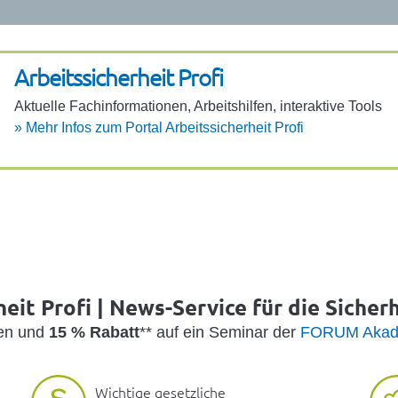
Arbeits­si­cher­heit Profi
Aktu­elle Fach­in­for­ma­ti­onen, Arbeits­hilfen, inter­ak­tive Tools
»
Mehr Infos zum Portal Arbeits­si­cher­heit Profi
eit Profi | News-Service für die Sicher
den und
15 % Rabatt
** auf ein Seminar der
FORUM Akad
Wichtige gesetzliche