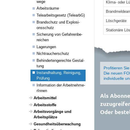
wege
Klima- oder L
Arbeits­räume
Brandmeldean
Telea­r­beits­ge­setz (TelearbG)
Löschgeräte
Brand­schutz und Explo­si­
ons­schutz
Stationäre Lö
Siche­rung von Gefah­ren­be­
rei­chen
Lage­rungen
Nicht­rau­cher­schutz
Behin­der­ten­ge­rechte Gestal­
tung
Profitieren Si
Instand­hal­tung, Reini­gung,
Die neuen FOR
individuelle u
Prüfung
Infor­ma­tion der Arbeit­neh­me­
rInnen
Als Abonnen
Arbeits­mittel
zuzugreifen
Arbeitss­toffe
Oder bestel
Arbeits­vor­gänge und
Arbeits­plätze
Gesund­heits­über­wa­chung