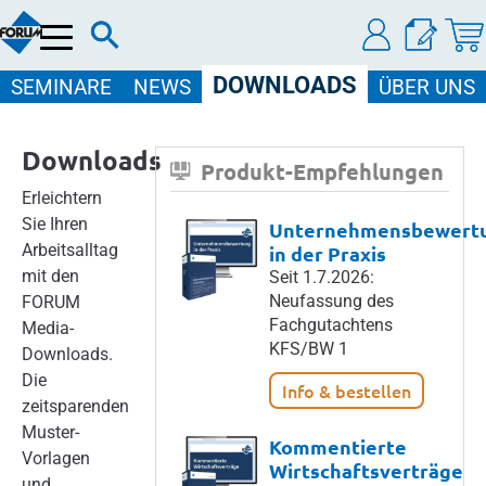
Menü
DOWNLOADS
SEMINARE
NEWS
ÜBER UNS
Downloads
Produkt-Empfehlungen
Erleichtern
Sie Ihren
Unternehmensbewert
Arbeitsalltag
in der Praxis
mit den
Seit 1.7.2026:
Neufassung des
FORUM
Fachgutachtens
Media-
KFS/BW 1
Downloads.
Die
Info & bestellen
zeitsparenden
Muster-
Kommentierte
Vorlagen
Wirtschaftsverträge
und