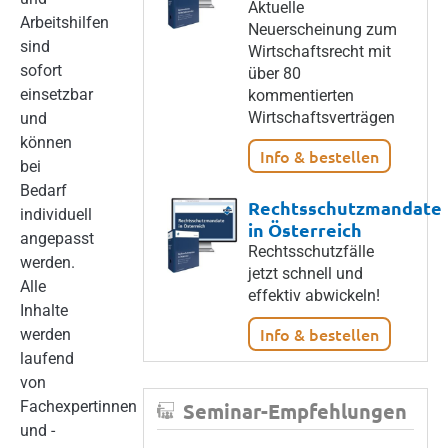
Aktuelle
Arbeitshilfen
Neuerscheinung zum
sind
Wirtschaftsrecht mit
sofort
über 80
einsetzbar
kommentierten
Wirtschaftsverträgen
und
können
Info & bestellen
bei
Bedarf
Rechtsschutzmandate
individuell
in Österreich
angepasst
Rechtsschutzfälle
werden.
jetzt schnell und
Alle
effektiv abwickeln!
Inhalte
Info & bestellen
werden
laufend
von
Fachexpertinnen
Seminar-Empfehlungen
und -