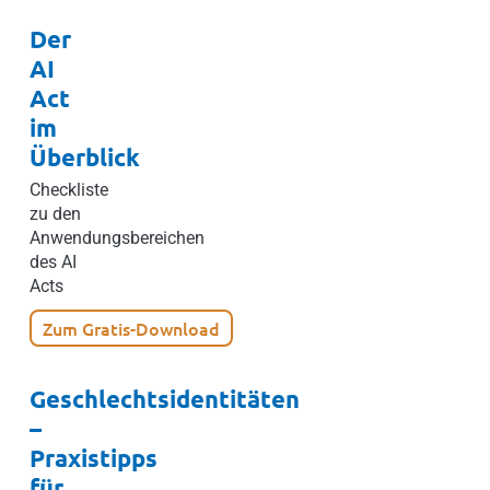
Der
AI
Act
im
Überblick
Checkliste
zu den
Anwendungsbereichen
des AI
Acts
Zum Gratis-Download
Geschlechtsidentitäten
–
Praxistipps
für