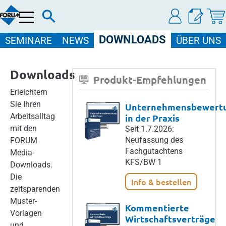
Menü
DOWNLOADS
SEMINARE
NEWS
ÜBER UNS
Downloads
Produkt-Empfehlungen
Erleichtern
Sie Ihren
Unternehmensbewert
Arbeitsalltag
in der Praxis
mit den
Seit 1.7.2026:
Neufassung des
FORUM
Fachgutachtens
Media-
KFS/BW 1
Downloads.
Die
Info & bestellen
zeitsparenden
Muster-
Kommentierte
Vorlagen
Wirtschaftsverträge
und