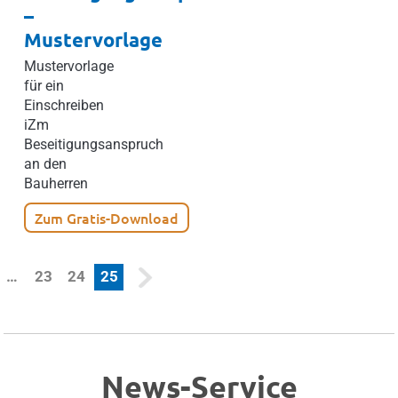
–
Mustervorlage
Mustervorlage
für ein
Einschreiben
iZm
Beseitigungsanspruch
an den
Bauherren
Zum Gratis-Download
(current)
…
23
24
25
News-Service