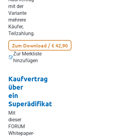
mit der
Variante
mehrere
Käufer,
Teilzahlung.
Zum Download / € 42,90
Zur Merkliste
hinzufügen
Kaufvertrag
über
ein
Superädifikat
Mit
dieser
FORUM
Whitepaper-