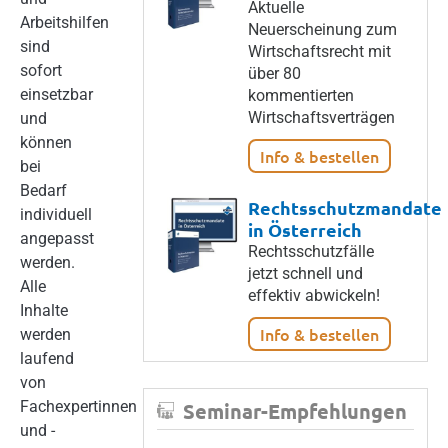
Aktuelle
Arbeitshilfen
Neuerscheinung zum
sind
Wirtschaftsrecht mit
sofort
über 80
einsetzbar
kommentierten
Wirtschaftsverträgen
und
können
Info & bestellen
bei
Bedarf
Rechtsschutzmandate
individuell
in Österreich
angepasst
Rechtsschutzfälle
werden.
jetzt schnell und
Alle
effektiv abwickeln!
Inhalte
Info & bestellen
werden
laufend
von
Fachexpertinnen
Seminar-Empfehlungen
und -