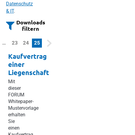
Datenschutz
& IT
.
Downloads
filtern
(current)
…
23
24
25
Kaufvertrag
einer
Liegenschaft
Mit
dieser
FORUM
Whitepaper-
Mustervorlage
erhalten
Sie
einen
Kaufvertrag