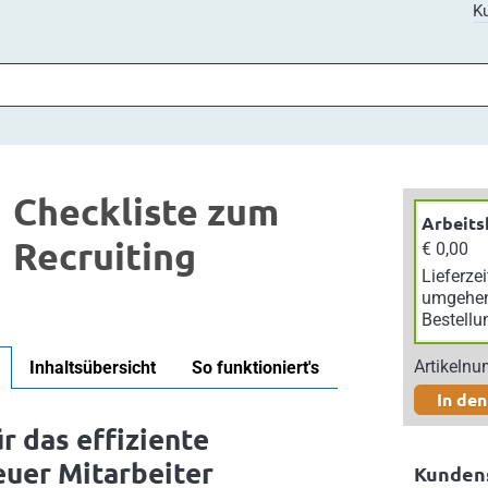
Ku
Checkliste zum
Arbeits
Recruiting
€ 0,00
Lieferzei
umgehe
Bestellu
Artikeln
Inhaltsübersicht
So funktioniert's
In de
r das effiziente
euer Mitarbeiter
Kunden