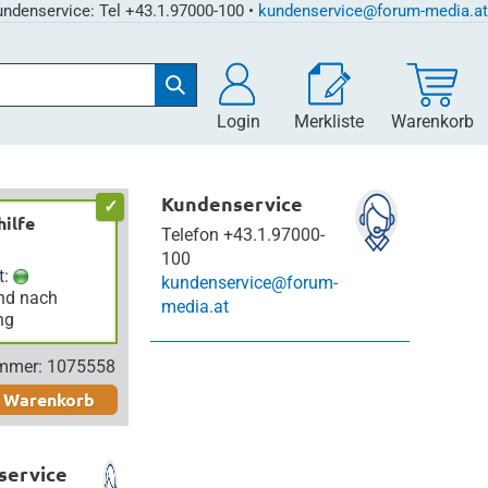
ndenservice: Tel +43.1.97000-100 •
kundenservice@forum-media.at
Login
Merkliste
Warenkorb
Kundenservice
hilfe
Telefon
+43.1.97000-
100
t:
kundenservice@forum-
nd nach
media.at
ng
ummer: 1075558
n Warenkorb
service