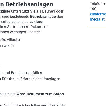
on Betriebsanlagen
Telefon
+
100
kliste
unterstützt Sie als Bauherr oder
kundense
, eine bestehende
Betriebsanlage
den
media.at
n entsprechend zu
sanieren
alten Sie in diesem Dokument
genden wichtigen Themen:
fe, Altlasten
rch wen?)
e
 und Baustellenabfällen
 Rückbaus: Erforderliche Unterlagen
kliste als
Word-Dokument zum Sofort-
e Zeit: Einfach bestellen und Checkliste