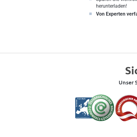
herunterladen!
Von Experten verf
Si
Unser S