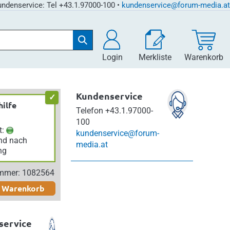
ndenservice: Tel +43.1.97000-100 •
kundenservice@forum-media.at
Login
Merkliste
Warenkorb
Kundenservice
hilfe
Telefon
+43.1.97000-
100
t:
kundenservice@forum-
nd nach
media.at
ng
ummer: 1082564
n Warenkorb
service