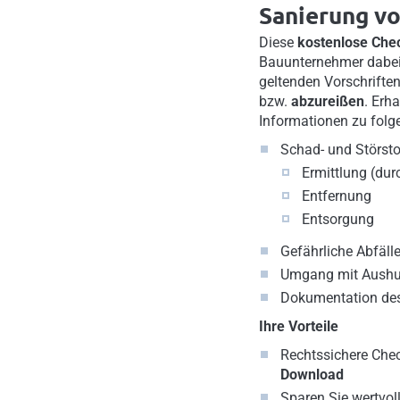
Sanierung v
Diese
kostenlose Chec
Bauunternehmer dabei
geltenden Vorschrifte
bzw.
abzureißen
. Erh
Informationen zu fol
Schad- und Störstof
Ermittlung (du
Entfernung
Entsorgung
Gefährliche Abfäll
Umgang mit Aushub
Dokumentation des
Ihre Vorteile
Rechtssichere Chec
Download
Sparen Sie wertvoll