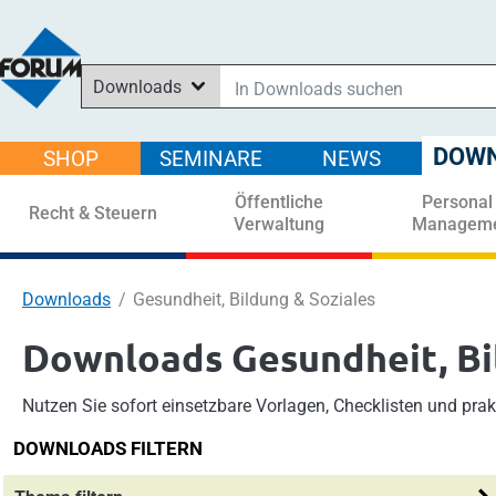
Downloads
In Downloads suchen
In News suchen
DOW
SHOP
SEMINARE
NEWS
Im Shop suchen
Öffentliche
Personal
In Seminaren suchen
Recht & Steuern
Verwaltung
Managem
Downloads
Gesundheit, Bildung & Soziales
Downloads Gesundheit, Bi
Nutzen Sie sofort einsetzbare Vorlagen, Checklisten und pra
DOWNLOADS FILTERN