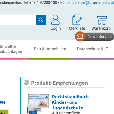
ndenservice: Tel +43.1.97000-100 •
kundenservice@forum-media.at
Login
Merkliste
Warenkorb
News-Service
Umwelt &
Bau & Immobilien
Datenschutz & IT
riebsanlagen
Produkt-Empfehlungen
Rechtshandbuch
Kinder- und
EN
Jugendschutz
Aufsichtspflicht,
che