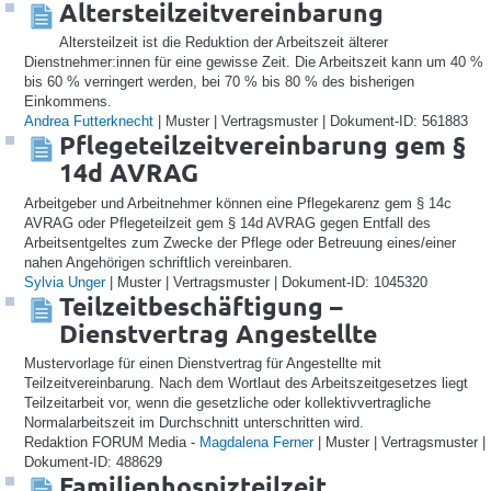
Altersteilzeitvereinbarung
Altersteilzeit ist die Reduktion der Arbeitszeit älterer
Dienstnehmer:innen für eine gewisse Zeit. Die Arbeitszeit kann um 40 %
bis 60 % verringert werden, bei 70 % bis 80 % des bisherigen
Einkommens.
Andrea Futterknecht
| Muster | Vertragsmuster | Dokument-ID: 561883
Pflegeteilzeitvereinbarung gem §
14d AVRAG
Arbeitgeber und Arbeitnehmer können eine Pflegekarenz gem § 14c
AVRAG oder Pflegeteilzeit gem § 14d AVRAG gegen Entfall des
Arbeitsentgeltes zum Zwecke der Pflege oder Betreuung eines/einer
nahen Angehörigen schriftlich vereinbaren.
Sylvia Unger
| Muster | Vertragsmuster | Dokument-ID: 1045320
Teilzeitbeschäftigung –
Dienstvertrag Angestellte
Mustervorlage für einen Dienstvertrag für Angestellte mit
Teilzeitvereinbarung. Nach dem Wortlaut des Arbeitszeitgesetzes liegt
Teilzeitarbeit vor, wenn die gesetzliche oder kollektivvertragliche
Normalarbeitszeit im Durchschnitt unterschritten wird.
Redaktion FORUM Media -
Magdalena Ferner
| Muster | Vertragsmuster |
Dokument-ID: 488629
Familienhospizteilzeit,