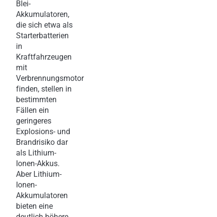
Blei-
Akkumulatoren,
die sich etwa als
Starterbatterien
in
Kraftfahrzeugen
mit
Verbrennungsmotor
finden, stellen in
bestimmten
Fällen ein
geringeres
Explosions- und
Brandrisiko dar
als Lithium-
Ionen-Akkus.
Aber Lithium-
Ionen-
Akkumulatoren
bieten eine
deutlich höhere