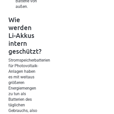
Batterie von
außen.
Wie
werden
Li-Akkus
intern
geschützt?
Stromspeicherbatterien
für Photovoltaik-
Anlagen haben
es mit weitaus
größeren
Energiemengen
zu tun als
Batterien des
täglichen
Gebrauchs, also