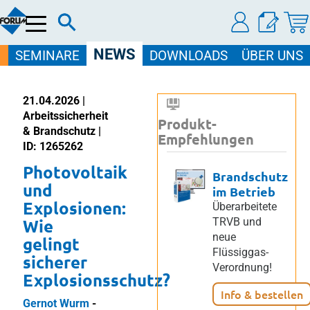
Menü
NEWS
SEMINARE
DOWNLOADS
ÜBER UNS
21.04.2026 |
Arbeitssicherheit
Produkt-
& Brandschutz |
Empfehlungen
ID: 1265262
Photovoltaik
Brandschutz
und
im Betrieb
Explosionen:
Überarbeitete
Wie
TRVB und
neue
gelingt
Flüssiggas-
sicherer
Verordnung!
Explosionsschutz?
Info & bestellen
Gernot Wurm
-