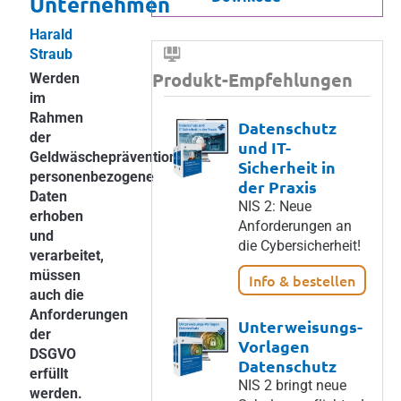
Unternehmen
Harald
Straub
Produkt-Empfehlungen
Werden
im
Rahmen
Datenschutz
der
und IT-
Geldwäscheprävention
Sicherheit in
personenbezogene
der Praxis
Daten
NIS 2: Neue
erhoben
Anforderungen an
und
die Cybersicherheit!
verarbeitet,
müssen
Info & bestellen
auch die
Anforderungen
Unterweisungs-
der
Vorlagen
DSGVO
Datenschutz
erfüllt
NIS 2 bringt neue
werden.