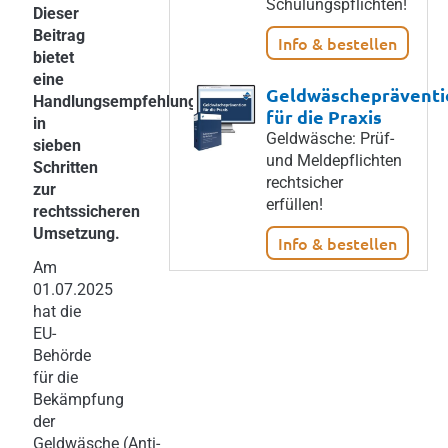
Schulungspflichten!
Dieser
Beitrag
Info & bestellen
bietet
eine
Geldwäschepräventi
Handlungsempfehlung
für die Praxis
in
Geldwäsche: Prüf-
sieben
und Meldepflichten
Schritten
rechtsicher
zur
erfüllen!
rechtssicheren
Umsetzung.
Info & bestellen
Am
01.07.2025
hat die
EU-
Behörde
für die
Bekämpfung
der
Geldwäsche (Anti-