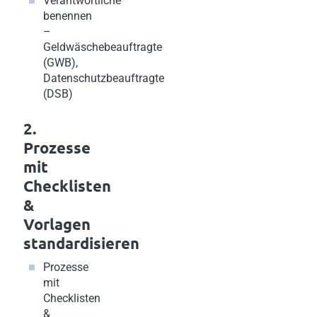
Verantwortliche
benennen
–
Geldwäschebeauftragte
(GWB),
Datenschutzbeauftragte
(DSB)
2.
Prozesse
mit
Checklisten
&
Vorlagen
standardisieren
Prozesse
mit
Checklisten
&