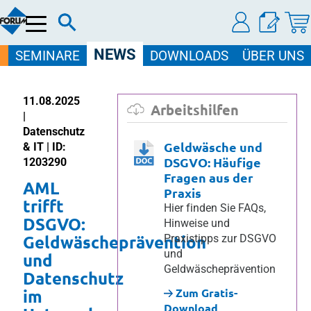
Menü
NEWS
SEMINARE
DOWNLOADS
ÜBER UNS
11.08.2025
Arbeitshilfen
|
Datenschutz
Geldwäsche und
& IT | ID:
DSGVO: Häufige
1203290
Fragen aus der
AML
Praxis
trifft
Hier finden Sie FAQs,
DSGVO:
Hinweise und
Geldwäscheprävention
Praxistipps zur DSGVO
und
und
Geldwäscheprävention
Datenschutz
im
Zum Gratis-
Download