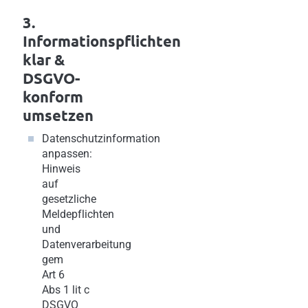
3.
Informationspflichten
klar &
DSGVO-
konform
umsetzen
Datenschutzinformation
anpassen:
Hinweis
auf
gesetzliche
Meldepflichten
und
Datenverarbeitung
gem
Art 6
Abs 1
lit c
DSGVO