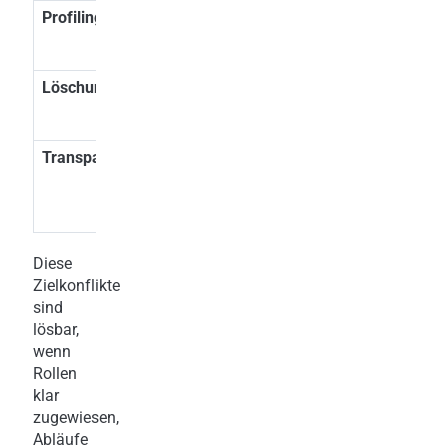
Profiling
Risikobewertung oft
Art 22: Verbot o
automatisch
menschliches Zu
Löschung
AML verlangt
Betroffener kann
Beweissicherung
Löschung verlan
Transparenz
Meldung bleibt intern
Auskunftspflicht
(Art 15)
Diese
Zielkonflikte
sind
lösbar,
wenn
Rollen
klar
zugewiesen,
Abläufe