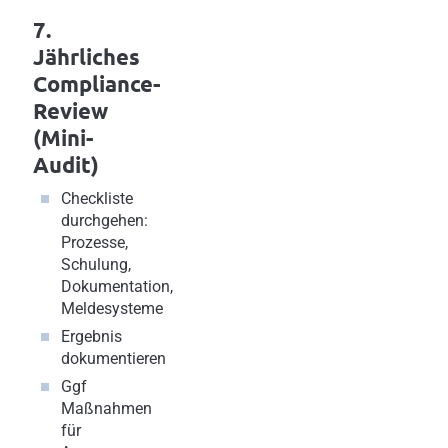
7.
Jährliches
Compliance-
Review
(Mini-
Audit)
Checkliste
durchgehen:
Prozesse,
Schulung,
Dokumentation,
Meldesysteme
Ergebnis
dokumentieren
Ggf
Maßnahmen
für