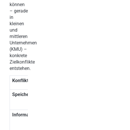
können
– gerade
in
kleinen
und
mittleren
Unternehmen
(KMU) –
konkrete
Zielkonflikte
entstehen.
Konfliktfeld
AML-Vorgabe
DSGVO-Vorgabe
Speicherung
5 Jahre
Speicherbegrenz
Aufbewahrungspflicht
(Art 5)
Information
Tipping-off-Verbot
Informationspfli
(FM-GwG)
(Art 13)