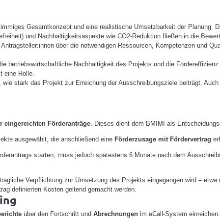
timmiges Gesamtkonzept und eine realistische Umsetzbarkeit der Planung. D
refreiheit) und Nachhaltigkeitsaspekte wie CO2-Reduktion fließen in die Bewer
e Antragsteller:innen über die notwendigen Ressourcen, Kompetenzen und Quali
e betriebswirtschaftliche Nachhaltigkeit des Projekts und die Fördereffizien
 eine Rolle.
 wie stark das Projekt zur Erreichung der Ausschreibungsziele beiträgt. Auc
r eingereichten Förderanträge
. Dieses dient dem BMIMI als Entscheidungs
jekte ausgewählt, die anschließend eine
Förderzusage mit Fördervertrag
erh
Förderantrags starten, muss jedoch spätestens 6 Monate nach dem Ausschrei
vertragliche Verpflichtung zur Umsetzung des Projekts eingegangen wird – etwa
trag definierten Kosten geltend gemacht werden.
ing
erichte
über den Fortschritt und
Abrechnungen
im eCall-System einreichen.