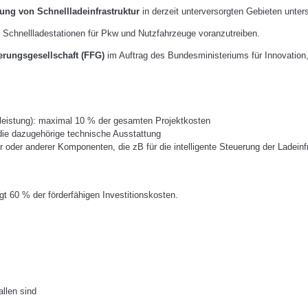
tung von Schnellladeinfrastruktur
in derzeit unterversorgten Gebieten unters
r Schnellladestationen für Pkw und Nutzfahrzeuge voranzutreiben.
erungsgesellschaft (FFG)
im Auftrag des Bundesministeriums für Innovation, 
stleistung): maximal 10 % der gesamten Projektkosten
 die dazugehörige technische Ausstattung
r oder anderer Komponenten, die zB für die intelligente Steuerung der Ladeinfra
gt 60 % der förderfähigen Investitionskosten.
llen sind