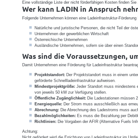
Eine vollständige Liste der nicht förderfähigen Kosten finden Si
Wer kann LADIN in Anspruch neh
Folgende Unternehmen können eine Ladeinfrastruktur-Förderung 
Natürliche und juristische Personen, die nicht Teil der ö
Unternehmen der gewerblichen Wirtschaft
Österreichische Unternehmen
Ausländische Unternehmen, sofern sie über einen Standort
Was sind die Voraussetzungen, um
Damit Unternehmen eine Förderung für Ladeinfrastruktur beantr
Projektstandort:
Der Projektstandort muss in einem unter
geförderte Schnellladeinfrastruktur aufweisen.
Mindestprojektgröße:
Jeder Standort muss mindestens ei
von jeweils 50 kW zur Verfügung stellen.
Öffentliche Zugänglichkeit:
Die Ladestationen müssen 24
Energiequelle:
Der Strom muss ausschließlich aus erneu
Abrechnung:
Die Abrechnung des Ladestroms muss auch 
Bezahlmöglichkeiten:
Es muss die Bezahlung per Debitk
Richtlinien:
Die Vorgaben der AFIR (Alternative Fuels Inf
Achtung:
Nicht gefördert wird die Errichtung von Ladeinfrastruktur im U