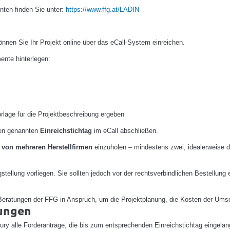
ten finden Sie unter:
https://www.ffg.at/LADIN
önnen Sie Ihr Projekt online über das eCall-System einreichen.
nte hinterlegen:
rlage für die Projektbeschreibung ergeben
den genannten
Einreichstichtag
im eCall abschließen.
 von mehreren Herstellfirmen
einzuholen – mindestens zwei, idealerweise drei
stellung vorliegen. Sie sollten jedoch vor der rechtsverbindlichen Bestellu
Beratungen der FFG in Anspruch, um die Projektplanung, die Kosten der Ums
hungen
ury alle Förderanträge, die bis zum entsprechenden Einreichstichtag eingelang