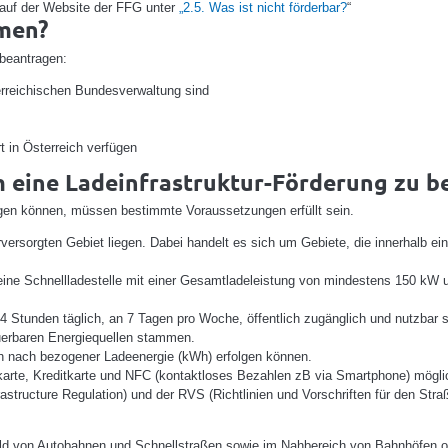
e auf der Website der FFG unter
„2.5. Was ist nicht förderbar?
“
men?
beantragen:
sterreichischen Bundesverwaltung sind
 in Österreich verfügen
 eine Ladeinfrastruktur-Förderung zu b
agen können, müssen bestimmte Voraussetzungen erfüllt sein.
versorgten Gebiet liegen. Dabei handelt es sich um Gebiete, die innerhalb e
ne Schnellladestelle mit einer Gesamtladeleistung von mindestens 150 kW u
 Stunden täglich, an 7 Tagen pro Woche, öffentlich zugänglich und nutzbar
erbaren Energiequellen stammen.
nach bezogener Ladeenergie (kWh) erfolgen können.
arte, Kreditkarte und NFC (kontaktloses Bezahlen zB via Smartphone) mögli
rastructure Regulation) und der RVS (Richtlinien und Vorschriften für den St
mfeld von Autobahnen und Schnellstraßen sowie im Nahbereich von Bahnhöfen o