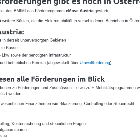
förderungen gibt es noch in Österr
, hat das BMIMI das Förderprogramm
eMove Austria
gestartet.
weitere Säulen, die die Elektromobilität in verschiedenen Bereichen in Öster
ustria:
r in derzeit unterversorgten Gebieten
eie Busse
Lkw sowie der benötigten Infrastruktur
und betrieblichen Bereich (abgewickelt über
Umweltförderung
)
sen alle Förderungen im Blick
ationen zu Förderungen und Zuschüssen – etwa zu E-Mobilitätsprogrammen wie
ützt werden.
wesentlichen Finanzthemen wie Bilanzierung, Controlling oder Steuerrecht.
olling, Kostenrechnung und steuerlichen Fragen
aufgaben sparen
uche