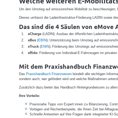
Welche weiteren E-Mobilitäts
Um den Umstieg auf emissionsfreie Mobilität zu beschleunigen
Dieses umfasst die Ladeinfrastruktur-Förderung LADIN sowie drei 
Das sind die 4 Säulen von eMove A
eCharge
(LADIN): Ausbau der öffentlichen Ladeinfrastruktu
eBus
(
EBIN
)
:
Unterstützung beim Umstieg auf emissionsfr
eTruck
(
ENIN
)
:
Förderung des Umstiegs auf emissionsfreie 
eRide:
Förderung von Individual-E-Fahrzeugen im privaten 
Mit dem Praxishandbuch Finanzwe
Das
Praxishandbuch Finanzwesen
bündelt alle wichtigen Inform
sondern auch, wer gefördert wird und welche Maßnahmen unterst
Zusätzlich dazu bietet das Handbuch Hintergrundwissen zu allen 
Ihre Vorteile:
Praxisnahe Tipps von Expert:innen zu Bilanzierung, Contr
Vorlagen und Rechenbeispiele, die Ihnen Zeit bei Alltags
Schnelle Antworten auf Ihre Fragen dank integrierter KI-S