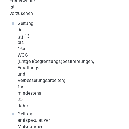
Förderwerber
ist
vorzusehen
Geltung
der
§§ 13
bis
15a
WGG
(Entgelt(begrenzungs)bestimmungen,
Erhaltungs-
und
Verbesserungsarbeiten)
für
mindestens
25
Jahre
Geltung
antispekulativer
Maßnahmen