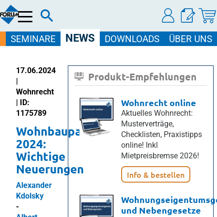
Menü
NEWS
SEMINARE
DOWNLOADS
ÜBER UNS
17.06.2024
Produkt-Empfehlungen
|
Wohnrecht
Wohnrecht online
| ID:
1175789
Aktuelles Wohnrecht:
Musterverträge,
Wohnbaupaket
Checklisten, Praxistipps
2024:
online! Inkl
Wichtige
Mietpreisbremse 2026!
Neuerungen
Info & bestellen
Alexander
Kdolsky
Wohnungseigentumsg
-
und Nebengesetze