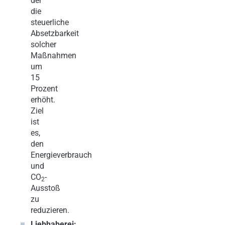
der
die
steuerliche
Absetzbarkeit
solcher
Maßnahmen
um
15
Prozent
erhöht.
Ziel
ist
es,
den
Energieverbrauch
und
CO
-
2
Ausstoß
zu
reduzieren.
Liebhaberei: