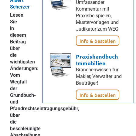
Albert
Umfassender
Scherzer
Kommentar mit
Lesen
Praxisbeispielen,
Sie
Mustervorlagen und
in
Judikatur zum WEG
diesem
Info & bestellen
Beitrag
über
die
Praxishandbuch
wichtigsten
Immobilien
Änderungen:
Branchenwissen für
Vom
Makler, Verwalter und
Wegfall
Bauträger!
der
Info & bestellen
Grundbuch-
und
Pfandrechtseintragungsgebühr,
über
die
beschleunigte
Abschreibung