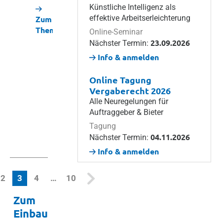
spielt
für
Künstliche Intelligenz als
GROUP:
eine
die
effektive Arbeitserleichterung
Zum
Alle
wichtige
Wertsicherung
Thema
Online-Seminar
Neuerungen
Rolle.
in
23.09.2026
Nächster Termin:
und
Mietverträgen
Vorteile
Info & anmelden
Zum
seit
für
Thema
der
Sie
Online Tagung
Mietpreisbremse
im
Vergaberecht 2026
2026?
Überblick.
Alle Neuregelungen für
Auftraggeber & Bieter
Zum
Zum
Tagung
Thema
Thema
04.11.2026
Nächster Termin:
Info & anmelden
(current)
2
3
4
…
10
Zum
Einbau