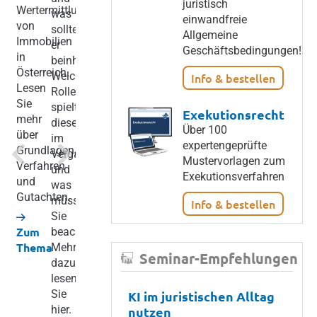
FORUM
juristisch
es
Wertermittlung
zum
was
MEDIA
einwandfreie
sich
von
Thema
sollte
GROUP
Allgemeine
um
Immobilien
Mietvertrag:
er
Geschäftsbedingungen!
Wien,
einen
in
Muss
beinhalten?
1.
Werkvertrag.
Österreich.
ein
Welche
Info & bestellen
August
Er
Lesen
Mietvertrag
Rolle
2025
regelt
Sie
schriftlich
spielt
Exekutionsrecht
–
das
mehr
abgeschlossen
dieser
Über 100
Die
Vertragsverhältnis
über
werden?
im
Previous
Next
expertengeprüfte
WEKA
zwischen
Grundlagen,
Was
Vergaberecht
Mustervorlagen zum
Business
dem
Verfahren
muss
und
Exekutionsverfahren
Solutions
Auftraggeber
und
bei
was
GmbH
und
Gutachten.
der
müssen
Info & bestellen
ist
dem
Kündigung
Sie
ab
Auftragnehmer.
Zum
des
beachten?
jetzt
Auch
Thema
Mietvertrags
Mehr
ein
Seminar-Empfehlungen
die
beachtet
dazu
Unternehmen
ÖNORM
werden?
lesen
der
B
Was
Sie
KI im juristischen Alltag
FORUM
2110
gilt
hier.
nutzen
MEDIA