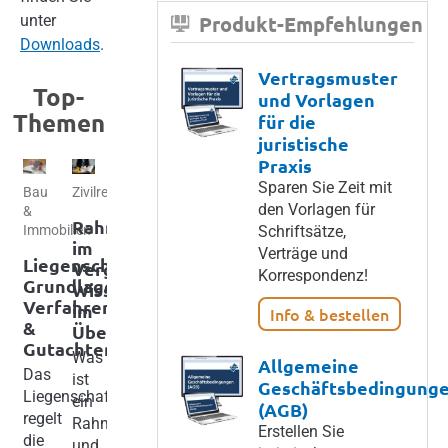
unter
Produkt-Empfehlungen
Downloads
.
Vertragsmuster
Top-
und Vorlagen
Themen
für die
juristische
Praxis
Sparen Sie Zeit mit
Bau
Zivilrecht
Wohnrecht
Bau
Recht
den Vorlagen für
&
&
&
Rahmenvertrag
Mietvertrag
Schriftsätze,
Immobilien
Immobilien
Steuern
im
–
Verträge und
Liegenschaftsbewertungsgesetz:
Bauvertrag
WEKA
Vergaberecht:
vom
Korrespondenz!
Grundlagen,
–
Business
Wissenswertes
Abschluss
Verfahren
Wichtige
Solutions
im
bis
Info & bestellen
&
Fakten
ist
Überblick
zur
Gutachten
im
ab
Kündigung
Was
Allgemeine
Überblick
jetzt
Das
Antworten
ist
Geschäftsbedingung
ein
Beim
Liegenschaftsbewertungsgesetz
auf
ein
(AGB)
Unternehmen
Bauvertrag
regelt
wichtige
Rahmenvertrag
der
Erstellen Sie
handelt
die
Fragen
und