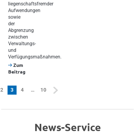
liegenschaftsfremder
Aufwendungen
sowie
der
Abgrenzung
zwischen
Verwaltungs-
und
Verfügungsmaßnahmen.
Zum
Beitrag
(current)
2
3
4
…
10
News-Service