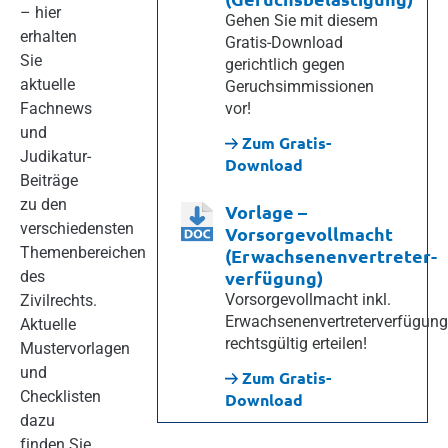
– hier
Gehen Sie mit diesem
erhalten
Gratis-Download
Sie
gerichtlich gegen
aktuelle
Geruchsimmissionen
Fachnews
vor!
und
Zum Gratis-
Judikatur-
Download
Beiträge
zu den
Vorlage –
verschiedensten
Vorsorgevollmacht
Themenbereichen
(Erwachsenenvertreter­­
verfügung)
des
Vorsorgevollmacht inkl.
Zivilrechts.
Erwachsenenvertreterverfügun
Aktuelle
rechtsgültig erteilen!
Mustervorlagen
und
Zum Gratis-
Checklisten
Download
dazu
finden Sie