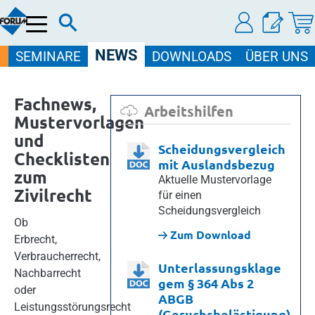
Menü
NEWS
SEMINARE
DOWNLOADS
ÜBER UNS
Fachnews,
Arbeitshilfen
Mustervorlagen
und
Scheidungsvergleich
Checklisten
mit Auslandsbezug
zum
Aktuelle Mustervorlage
Zivilrecht
für einen
Scheidungsvergleich
Ob
Zum Download
Erbrecht,
Verbraucherrecht,
Unterlassungsklage
Nachbarrecht
gem § 364 Abs 2
oder
ABGB
Leistungsstörungsrecht
(Geruchsbelästigung)