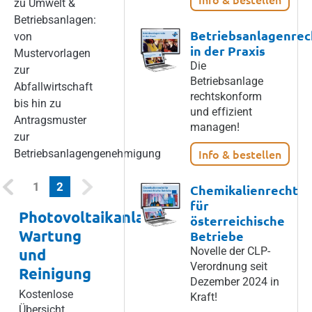
zu Umwelt &
Betriebsanlagen:
Betriebsanlagenrec
von
in der Praxis
Mustervorlagen
Die
zur
Betriebsanlage
Abfallwirtschaft
rechtskonform
bis hin zu
und effizient
Antragsmuster
managen!
zur
Info & bestellen
Betriebsanlagengenehmigung
(current)
1
2
Chemikalienrecht
für
Photovoltaikanlage:
österreichische
Wartung
Betriebe
Novelle der CLP-
und
Verordnung seit
Reinigung
Dezember 2024 in
Kostenlose
Kraft!
Übersicht