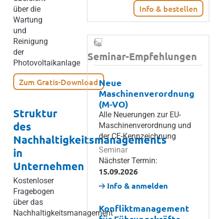
Info & bestellen
über die
Wartung
und
Reinigung
der
Seminar-Empfehlungen
Photovoltaikanlage
Zum Gratis-Download
Neue
Maschinenverordnung
(M-VO)
Struktur
Alle Neuerungen zur EU-
des
Maschinenverordnung und
der CE-Kennzeichnung
Nachhaltigkeitsmanagements
Seminar
in
Nächster Termin:
Unternehmen
15.09.2026
Kostenloser
Info & anmelden
Fragebogen
über das
Konfliktmanagement
Nachhaltigkeitsmanagement
für Führungskräfte