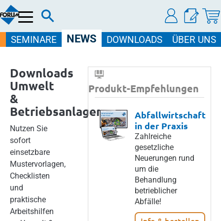
Menü
NEWS
SEMINARE
DOWNLOADS
ÜBER UNS
Downloads
Umwelt
Produkt-Empfehlungen
&
Betriebsanlagen
Abfallwirtschaft
in der Praxis
Nutzen Sie
Zahlreiche
sofort
gesetzliche
einsetzbare
Neuerungen rund
Mustervorlagen,
um die
Checklisten
Behandlung
und
betrieblicher
praktische
Abfälle!
Arbeitshilfen
Info & bestellen