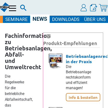
Menü
NEWS
SEMINARE
DOWNLOADS
ÜBER UNS
Fachinformation
zu
Produkt-Empfehlungen
Betriebsanlagen,
Abfall-
Betriebsanlagenrec
und
in der Praxis
Umweltrecht
Die
Betriebsanlage
Die
rechtskonform
Regelwerke
und effizient
für die
managen!
betriebliche
Info & bestellen
Abfallwirtschaft,
das