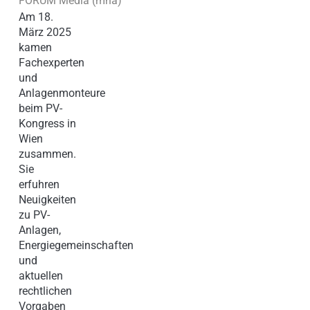
FORUM Media (mha)
Am 18.
März 2025
kamen
Fachexperten
und
Anlagenmonteure
beim PV-
Kongress in
Wien
zusammen.
Sie
erfuhren
Neuigkeiten
zu PV-
Anlagen,
Energiegemeinschaften
und
aktuellen
rechtlichen
Vorgaben