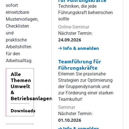
sofort
Techniken, die jede
einsetzbare
Führungskraft beherrschen
sollte
Mustervorlagen,
Checklisten
Online-Seminar
und
Nächster Termin:
24.09.2026
praktische
Arbeitshilfen
Info & anmelden
für den
Arbeitsalltag.
Teamführung für
Führungskräfte
Alle
Erlernen Sie praxisnahe
Themen
Strategien zur Optimierung
Umwelt
der Gruppendynamik und
&
zur Förderung einer starken
Betriebsanlagen
Teamkultur!
Seminar
Downloads
Nächster Termin:
01.10.2026
Info & anmelden