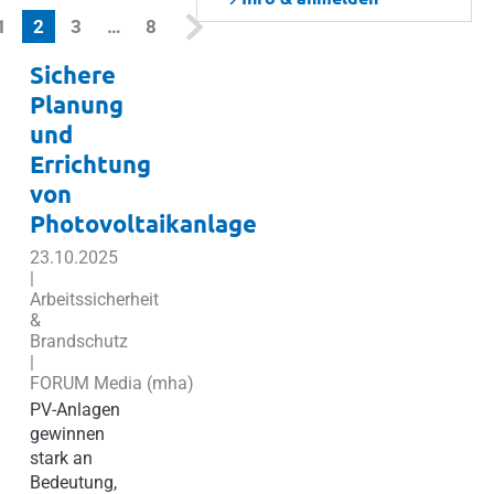
(current)
1
2
3
…
8
Sichere
Planung
und
Errichtung
von
Photovoltaikanlage
23.10.2025
|
Arbeitssicherheit
&
Brandschutz
|
FORUM Media (mha)
PV-Anlagen
gewinnen
stark an
Bedeutung,