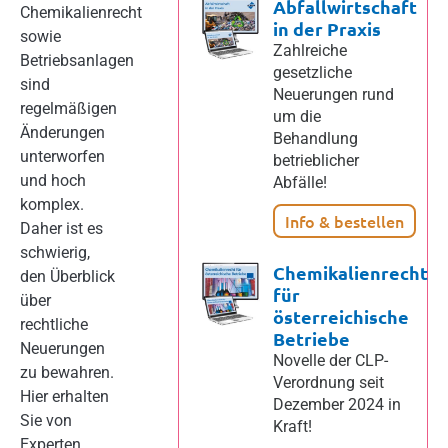
Abfallwirtschaft
Chemikalienrecht
in der Praxis
sowie
Zahlreiche
Betriebsanlagen
gesetzliche
sind
Neuerungen rund
regelmäßigen
um die
Änderungen
Behandlung
unterworfen
betrieblicher
und hoch
Abfälle!
komplex.
Info & bestellen
Daher ist es
schwierig,
Chemikalienrecht
den Überblick
für
über
österreichische
rechtliche
Betriebe
Neuerungen
Novelle der CLP-
zu bewahren.
Verordnung seit
Hier erhalten
Dezember 2024 in
Sie von
Kraft!
Experten