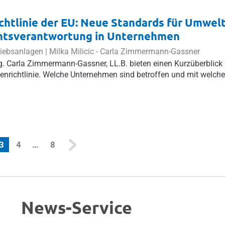
ichtlinie der EU: Neue Standards für Umwelt
tsverantwortung in Unternehmen
riebsanlagen |
Milka Milicic
-
Carla Zimmermann-Gassner
g. Carla Zimmermann-Gassner, LL.B. bieten einen Kurzüberblick
ttenrichtlinie. Welche Unternehmen sind betroffen und mit welch
(current)
3
4
…
8
News-Service