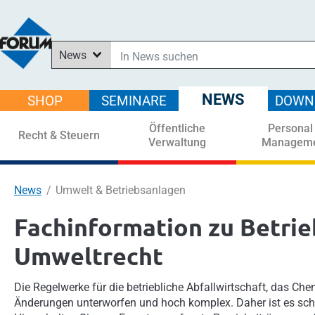
News
In News suchen
In Downloads suchen
NEWS
SHOP
SEMINARE
DOWN
Im Shop suchen
Öffentliche
Personal
In Seminaren suchen
Recht & Steuern
Verwaltung
Managem
News
Umwelt & Betriebsanlagen
Fachinformation zu Betrie
Umweltrecht
Die Regelwerke für die betriebliche Abfallwirtschaft, das C
Änderungen unterworfen und hoch komplex. Daher ist es schw