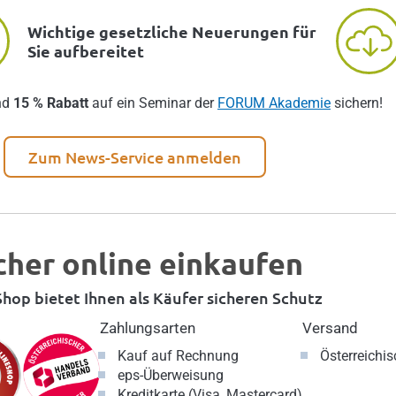
Wichtige gesetzliche Neuerungen für
Sie aufbereitet
nd
15 % Rabatt
auf ein Seminar der
FORUM Akademie
sichern!
Zum News-Service anmelden
cher online einkaufen
hop bietet Ihnen als Käufer sicheren Schutz
Zahlungsarten
Versand
Kauf auf Rechnung
Österreichi
eps-Überweisung
Kreditkarte (Visa, Mastercard)