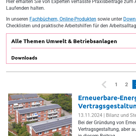
Hier erhalten Sie von Experten verfasste Praxisbeiträge zum
Laufenden halten.
In unseren
Fachbüchern, Online-Produkten
sowie unter
Down
Checklisten und praktische Arbeitshilfen für den Arbeitsalltag
Alle Themen Umwelt & Betriebsanlagen
Downloads
1
2
Erneuerbare-Energ
Vertragsgestaltu
13.11.2024 | Bilanz und St
Bei der Gründung von Erneu
Vertragsgestaltung, aber a
in diesem Beitrag.