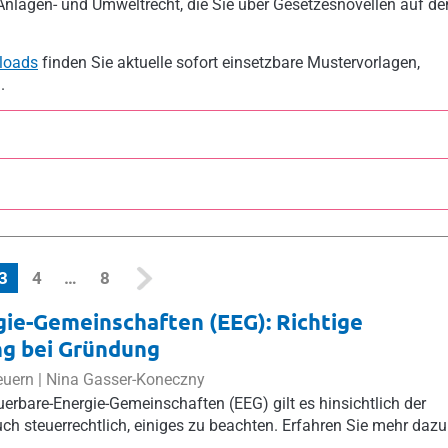
 Anlagen- und Umweltrecht, die Sie über Gesetzesnovellen auf d
loads
finden Sie aktuelle sofort einsetzbare Mustervorlagen,
.
(current)
3
4
…
8
ie-Gemeinschaften (EEG): Richtige
ng bei Gründung
euern |
Nina Gasser-Koneczny
erbare-Energie-Gemeinschaften (EEG) gilt es hinsichtlich der
uch steuerrechtlich, einiges zu beachten. Erfahren Sie mehr dazu