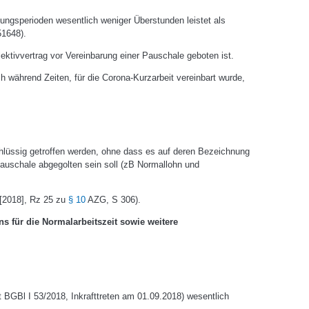
ngsperioden wesentlich weniger Überstunden leistet als
51648).
ktivvertrag vor Vereinbarung einer Pauschale geboten ist.
h während Zeiten, für die Corona-Kurzarbeit vereinbart wurde,
schlüssig getroffen werden, ohne dass es auf deren Bezeichnung
auschale abgegolten sein soll (zB Normallohn und
[2018], Rz 25 zu
§ 10
AZG, S 306).
 für die Normalarbeitszeit sowie weitere
 BGBl I 53/2018, Inkrafttreten am 01.09.2018) wesentlich