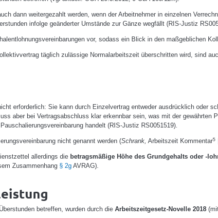
ch dann weitergezahlt werden, wenn der Arbeitnehmer in einzelnen Verrechnu
berstunden infolge geänderter Umstände zur Gänze wegfällt (RIS-Justiz RS00
alentlohnungsvereinbarungen vor, sodass ein Blick in den maßgeblichen Kolle
ektivvertrag täglich zulässige Normalarbeitszeit überschritten wird, sind auc
nicht erforderlich: Sie kann durch Einzelvertrag entweder ausdrücklich oder 
s aber bei Vertragsabschluss klar erkennbar sein, was mit der gewährten P
Pauschalierungsvereinbarung handelt (RIS-Justiz RS0051519).
5
erungsvereinbarung nicht genannt werden (
Schrank,
Arbeitszeit Kommentar
stzettel allerdings die
betragsmäßige Höhe des Grundgehalts oder -lohns
diesem Zusammenhang
§ 2g
AVRAG).
leistung
Überstunden betreffen, wurden durch die
Arbeitszeitgesetz-Novelle 2018
(mit