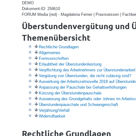
DEMO
Dokument-ID: 258610
FORUM Media (red) - Magdalena Ferner | Praxiswissen | Fachbei
Überstundenvergütung und 
Themenübersicht
Rechtliche Grundlagen
Allgemeines
Formvorschriften
Erlaubtheit der Überstundenleistung
Verpflichtung des Arbeitnehmers zur Überstundenarbeit
Vergütung von Überstunden, die nicht zulässig sind?
Auswirkung der Arbeitszeitnovelle 2018 auf Überstund
Anpassung der Pauschale bei Gehaltserhöhungen
Kürzung der Überstundenpauschale
Ausweisung des Grundgehalts oder -lohnes im Arbeitsv
Überstundenpauschale und Schwangerschaft
Verjährung/Verfall
Widerrufbarkeit
Rechtliche Grundlagen