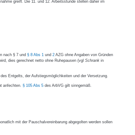
nahme greift. Die 11. und 12. Arbeitsstunde stellen daher im
en nach § 7 und
§ 8 Abs 1
und
2
AZG ohne Angaben von Gründen
wird, dies gerechnet netto ohne Ruhepausen (vgl
Schrank
in
des Entgelts, der Aufstiegsmöglichkeiten und der Versetzung.
ht anfechten.
§ 105 Abs 5
des ArbVG gilt sinngemäß.
monatlich mit der Pauschalvereinbarung abgegolten werden sollen