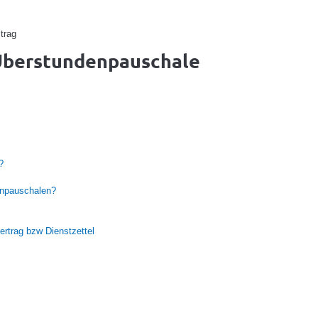
trag
Überstundenpauschale
?
enpauschalen?
ertrag bzw Dienstzettel