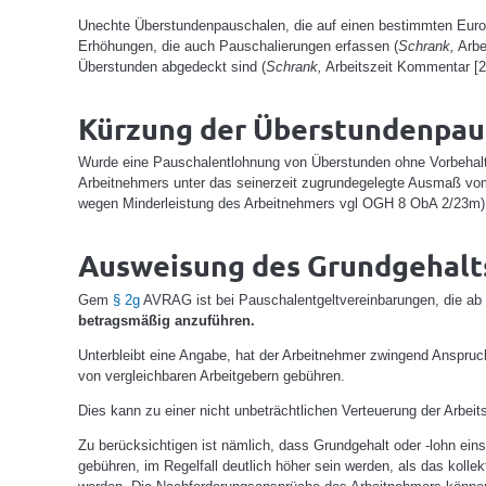
Unechte Überstundenpauschalen, die auf einen bestimmten Eurobe
Erhöhungen, die auch Pauschalierungen erfassen (
Schrank,
Arbe
Überstunden abgedeckt sind (
Schrank,
Arbeitszeit Kommentar [2
Kürzung der Überstundenpau
Wurde eine Pauschalentlohnung von Überstunden ohne Vorbehalt d
Arbeitnehmers unter das seinerzeit zugrundegelegte Ausmaß vom 
wegen Minderleistung des Arbeitnehmers vgl OGH 8 ObA 2/23m)
Ausweisung des Grundgehalts
Gem
§ 2g
AVRAG ist bei Pauschalentgeltvereinbarungen, die ab
betragsmäßig
anzuführen.
Unterbleibt eine Angabe, hat der Arbeitnehmer zwingend Anspruch
von vergleichbaren Arbeitgebern gebühren.
Dies kann zu einer nicht unbeträchtlichen Verteuerung der Arbeit
Zu berücksichtigen ist nämlich, dass Grundgehalt oder -lohn ein
gebühren, im Regelfall deutlich höher sein werden, als das kolle