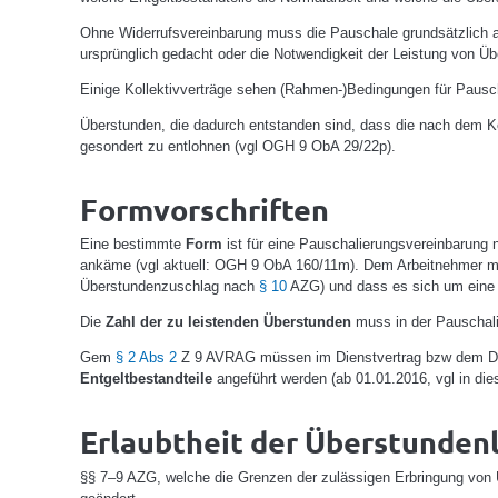
Ohne Widerrufsvereinbarung muss die Pauschale grundsätzlich au
ursprünglich gedacht oder die Notwendigkeit der Leistung von Ü
Einige Kollektivverträge sehen (Rahmen-)Bedingungen für Pausch
Überstunden, die dadurch entstanden sind, dass die nach dem Koll
gesondert zu entlohnen (vgl OGH 9 ObA 29/22p).
Formvorschriften
Eine bestimmte
Form
ist für eine Pauschalierungsvereinbarung 
ankäme (vgl aktuell: OGH 9 ObA 160/11m). Dem Arbeitnehmer mus
Überstundenzuschlag nach
§ 10
AZG) und dass es sich um eine 
Die
Zahl der zu leistenden Überstunden
muss in der Pauschali
Gem
§ 2 Abs 2
Z 9 AVRAG müssen im Dienstvertrag bzw dem Dien
Entgeltbestandteile
angeführt werden (ab 01.01.2016, vgl in 
Erlaubtheit der Überstunden
§§ 7–9 AZG, welche die Grenzen der zulässigen Erbringung von 