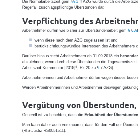
Die Normalarbeitszeit gem
§§ 3 ff
AZG wurde durch die Arbeitszeit
Regelfall zuschlagspflichtige Überstunden dar.
Verpflichtung des Arbeitneh
Arbeitnehmer dürfen wie bisher zur Überstundenarbeit gem
§ 6 A
wenn diese nach dem AZG zugelassen ist und
berücksichtigungswürdige Interessen des Arbeitnehmers d
Darüber hinaus steht Arbeitnehmern ab 01.09.2018 ein
besonder
abzulehnen, wenn durch diese Überstunden die Tagesarbeitszeit
5
Arbeitszeit Kommentar [2018]
, Rz 20 zu
§ 7
AZG).
Arbeitnehmerinnen und Arbeitnehmer dürfen wegen dieses besonde
Werden Arbeitnehmerinnen und Arbeitnehmer deswegen gekündigt,
Vergütung von Überstunden, d
Generell ist zu beachten, dass die
Erlaubtheit der Überstunden
Man kann daher auch vereinbaren, dass für den Fall der Übersch
(RIS-Justiz RS0051511).