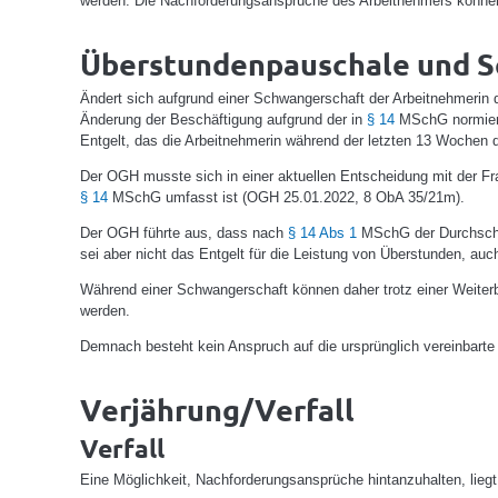
werden. Die Nachforderungsansprüche des Arbeitnehmers können 
Überstundenpauschale und 
Ändert sich aufgrund einer Schwangerschaft der Arbeitnehmerin 
Änderung der Beschäftigung aufgrund der in
§ 14
MSchG normierte
Entgelt, das die Arbeitnehmerin während der letzten 13 Wochen 
Der OGH musste sich in einer aktuellen Entscheidung mit der Fr
§ 14
MSchG umfasst ist (OGH 25.01.2022, 8 ObA 35/21m).
Der OGH führte aus, dass nach
§ 14 Abs 1
MSchG der Durchschni
sei aber nicht das Entgelt für die Leistung von Überstunden, au
Während einer Schwangerschaft können daher trotz einer Weiterb
werden.
Demnach besteht kein Anspruch auf die ursprünglich vereinbart
Verjährung/Verfall
Verfall
Eine Möglichkeit, Nachforderungsansprüche hintanzuhalten, lieg