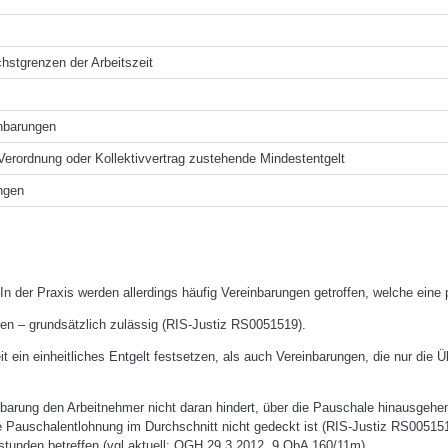
chstgrenzen der Arbeitszeit
inbarungen
erordnung oder Kollektivvertrag zustehende Mindestentgelt
ngen
In der Praxis werden allerdings häufig Vereinbarungen getroffen, welche ein
lten – grundsätzlich zulässig (RIS-Justiz RS0051519).
eit ein einheitliches Entgelt festsetzen, als auch Vereinbarungen, die nur di
nbarung den Arbeitnehmer nicht daran hindert, über die Pauschale hinausgeh
 Pauschalentlohnung im Durchschnitt nicht gedeckt ist (RIS-Justiz RS0051519
stunden betreffen (vgl aktuell: OGH 29.3.2012, 9 ObA 160/11m).