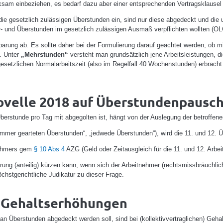
ksam einbeziehen, es bedarf dazu aber einer entsprechenden Vertragsklausel 
ie gesetzlich zulässigen Überstunden ein, sind nur diese abgedeckt und die 
- und Überstunden im gesetzlich zulässigen Ausmaß verpflichten wollten (OL
barung ab. Es sollte daher bei der Formulierung darauf geachtet werden, ob
. Unter
„Mehrstunden“
versteht man grundsätzlich jene Arbeitsleistungen, di
esetzlichen Normalarbeitszeit (also im Regelfall 40 Wochenstunden) erbracht
ovelle 2018 auf Überstundenpausc
berstunde pro Tag mit abgegolten ist, hängt von der Auslegung der betroffen
e immer gearteten Überstunden“, „jedwede Überstunden“), wird die 11. und 12.
tnehmers gem
§ 10 Abs 4
AZG (Geld oder Zeitausgleich für die 11. und 12. Arbei
ng (anteilig) kürzen kann, wenn sich der Arbeitnehmer (rechtsmissbräuchlich)
öchstgerichtliche Judikatur zu dieser Frage.
i Gehaltserhöhungen
n Überstunden abgedeckt werden soll, sind bei (kollektivvertraglichen) Geh