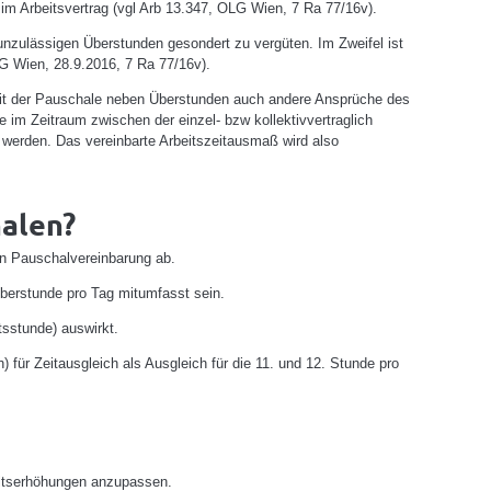
im Arbeitsvertrag (vgl Arb 13.347, OLG Wien, 7 Ra 77/16v).
unzulässigen Überstunden gesondert zu vergüten. Im Zweifel ist
G Wien, 28.9.2016, 7 Ra 77/16v).
 mit der Pauschale neben Überstunden auch andere Ansprüche des
e im Zeitraum zwischen der einzel- bzw kollektivvertraglich
 werden. Das vereinbarte Arbeitszeitausmaß wird also
halen?
en Pauschalvereinbarung ab.
 Überstunde pro Tag mitumfasst sein.
tsstunde) auswirkt.
 für Zeitausgleich als Ausgleich für die 11. und 12. Stunde pro
altserhöhungen anzupassen.