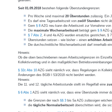
geändert.
Seit 01.09.2018
bestehen folgende Überstundengrenzen:
Pro Woche sind maximal
20 Überstunden
zulässig. Ein J
Es darf eine Tagesarbeitszeit von
zwölf Stunden
nicht üb
Gem
§ 8
AZG neu kann die Arbeitszeit zur Vornahme von 
Die
maximale Wochenarbeitszeit
beträgt gem
§ 9
AZG g
§ 7 Abs 2
, 4 und 4a AZG wurden ersatzlos gestrichen, § 7
Überstunden setzen – wie bisher – einen
erhöhten Arbeit
Die durchschnittliche Wochenarbeitszeit darf innerhalb ei
Hinweis:
Ob die oben beschriebenen neuen Arbeitszeitgrenzen im Einzelf
Kollektivvertrag und in den maßgeblichen Betriebsvereinbarungen
§ 32c Abs 10
AZG sieht nämlich vor, dass Regelungen in Kollekt
Änderungen des BGBl I 53/2018 nicht berührt werden.
Hinweis:
Die 11. und 12. tägliche Arbeitsstunde stellt im Regelfall eine
zus
§ 6 Abs 1
AZG sieht nämlich vor, dass eine Überstunde immer d
die Grenzen der nach
§§ 3
bis 5a AZG zulässigen wöchentl
die
tägliche Normalarbeitszeit
überschritten wird, die si