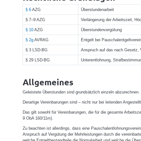
§ 6
AZG
Überstundenarbeit
§ 7–9 AZG
Verlängerung der Arbeitszeit, Hö
§ 10
AZG
Überstundenvergütung
§ 2g
AVRAG
Entgelt bei Pauschalentgeltvere
§ 3 LSD-BG
Anspruch auf das nach Gesetz, V
§ 29 LSD-BG
Unterentlohnung, Strafbestimmu
Allgemeines
Geleistete Überstunden sind grundsätzlich einzeln abzurechnen. 
Derartige Vereinbarungen sind – nicht nur bei leitenden Angestel
Das gilt sowohl für Vereinbarungen, die für die gesamte Arbeitsz
9 ObA 160/11m).
Zu beachten ist allerdings, dass eine Pauschalentlohnungsverei
Anspruch auf Vergütung der Mehrleistungen durch die vereinbarte
welche Entgeltbestandteile die Normalarbeit und welche die Über