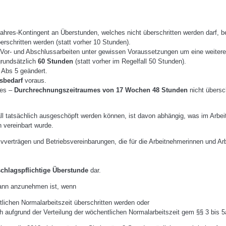
ahres-Kontingent an Überstunden, welches nicht überschritten werden darf, b
erschritten werden (statt vorher 10 Stunden).
Vor- und Abschlussarbeiten unter gewissen Voraussetzungen um eine weiter
rundsätzlich
60 Stunden
(statt vorher im Regelfall 50 Stunden).
 Abs 5 geändert.
sbedarf
voraus.
nes –
Durchrechnungszeitraumes von 17 Wochen 48 Stunden
nicht übersch
all tatsächlich ausgeschöpft werden können, ist davon abhängig, was im Arb
 vereinbart wurde.
ivverträgen und Betriebsvereinbarungen, die für die Arbeitnehmerinnen und 
chlagspflichtige Überstunde
dar.
ann anzunehmen ist, wenn
ichen Normalarbeitszeit überschritten werden oder
ch aufgrund der Verteilung der wöchentlichen Normalarbeitszeit gem §§ 3 bis 