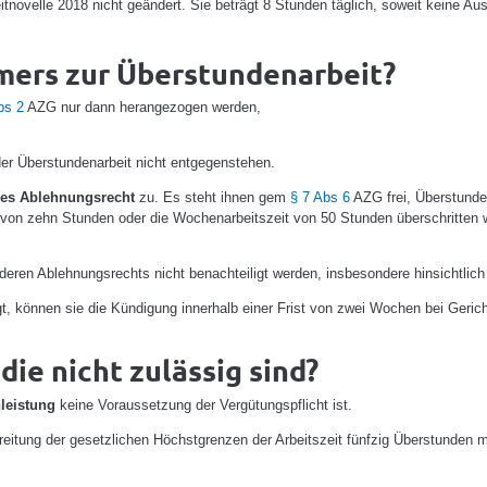
novelle 2018 nicht geändert. Sie beträgt 8 Stunden täglich, soweit keine Aus
mers zur Überstundenarbeit?
bs 2
AZG nur dann herangezogen werden,
er Überstundenarbeit nicht entgegenstehen.
es Ablehnungsrecht
zu. Es steht ihnen gem
§ 7 Abs 6
AZG frei, Überstund
 von zehn Stunden oder die Wochenarbeitszeit von 50 Stunden überschritten 
ren Ablehnungsrechts nicht benachteiligt werden, insbesondere hinsichtlich 
 können sie die Kündigung innerhalb einer Frist von zwei Wochen bei Geric
ie nicht zulässig sind?
leistung
keine Voraussetzung der Vergütungspflicht ist.
reitung der gesetzlichen Höchstgrenzen der Arbeitszeit fünfzig Überstunden 