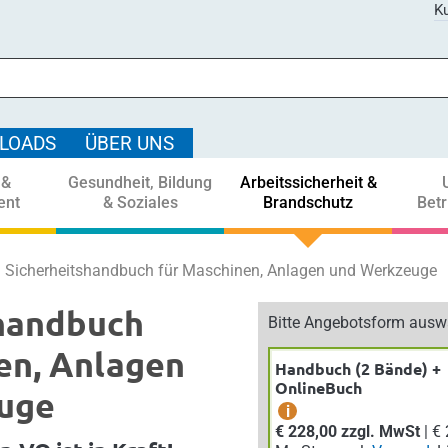
Ku
LOADS
ÜBER UNS
 &
Gesundheit, Bildung
Arbeitssicherheit &
ent
& Soziales
Brandschutz
Bet
Sicherheitshandbuch für Maschinen, Anlagen und Werkzeuge
shandbuch
Bitte Angebotsform ausw
en, Anlagen
Handbuch (2 Bände) +
OnlineBuch
uge
i
€ 228,00 zzgl. MwSt
| € 250,80 inkl.