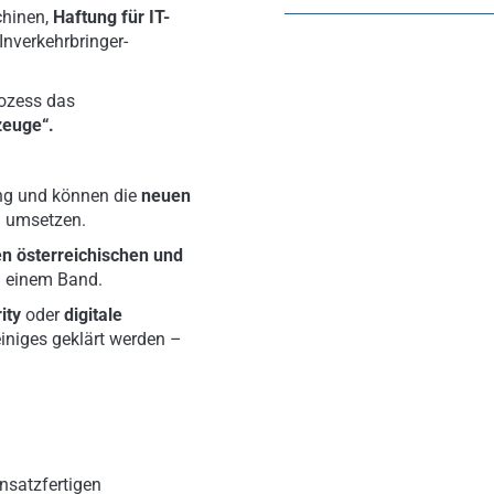
chinen,
Haftung für IT-
Inverkehrbringer-
rozess das
zeuge“.
ng und können die
neuen
g umsetzen.
en österreichischen und
n einem Band.
ity
oder
digitale
niges geklärt werden –
nsatzfertigen