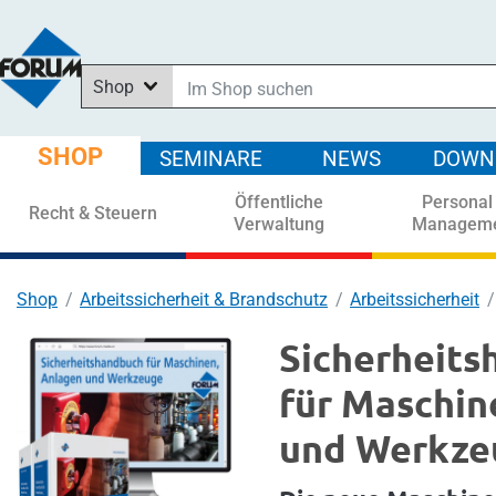
Shop
Im Shop suchen
In News suchen
SHOP
SEMINARE
NEWS
DOWN
In Downloads suchen
Öffentliche
Personal
In Seminaren suchen
Recht & Steuern
Verwaltung
Managem
Shop
Arbeitssicherheit & Brandschutz
Arbeitssicherheit
Sicherheit
für Maschin
und Werkze