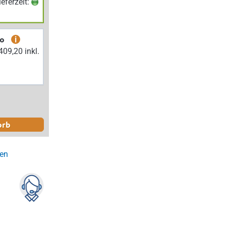
Lieferzeit:
bo
i
orb
gen