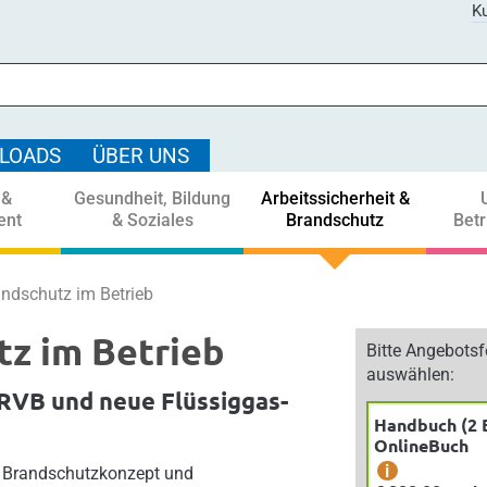
Ku
LOADS
ÜBER UNS
 &
Gesundheit, Bildung
Arbeitssicherheit &
ent
& Soziales
Brandschutz
Bet
ndschutz im Betrieb
z im Betrieb
Bitte Angebots
auswählen:
RVB und neue Flüssiggas-
Handbuch (2 
OnlineBuch
i
, Brandschutzkonzept und