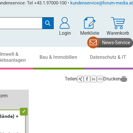
ndenservice: Tel +43.1.97000-100 •
kundenservice@forum-media.at
Login
Merkliste
Warenkorb
News-Service
Umwelt &
Bau & Immobilien
Datenschutz & IT
riebsanlagen
Teilen
Drucken
form
Bände) +