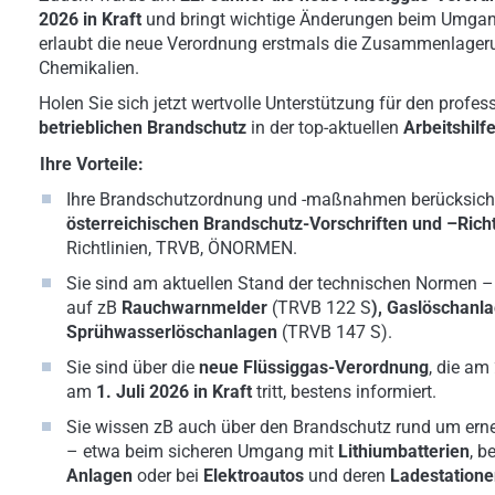
2026 in Kraft
und bringt wichtige Änderungen beim Umgang
erlaubt die neue Verordnung erstmals die Zusammenlager
Chemikalien.
Holen Sie sich jetzt wertvolle Unterstützung für den profe
betrieblichen Brandschutz
in der top-aktuellen
Arbeitshilf
Ihre Vorteile:
Ihre Brandschutzordnung und -maßnahmen berücksicht
österreichischen Brandschutz-Vorschriften und –Richt
Richtlinien, TRVB, ÖNORMEN.
Sie sind am aktuellen Stand der technischen Normen –
auf zB
Rauchwarnmelder
(TRVB 122 S
), Gaslöschanl
Sprühwasserlöschanlagen
(TRVB 147 S).
Sie sind über die
neue Flüssiggas-Verordnung
, die am
am
1. Juli 2026 in Kraft
tritt, bestens informiert.
Sie wissen zB auch über den Brandschutz rund um ern
– etwa beim sicheren Umgang mit
Lithiumbatterien
, b
Anlagen
oder
bei
Elektroautos
und deren
Ladestation