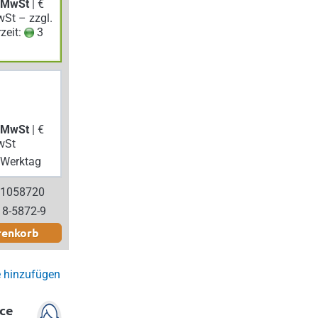
. MwSt
| €
wSt – zzgl.
rzeit:
3
. MwSt
| €
wSt
Werktag
 1058720
18-5872-9
renkorb
e hinzufügen
ce