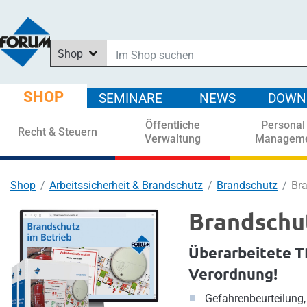
Shop
Im Shop suchen
In News suchen
SHOP
SEMINARE
NEWS
DOWN
In Downloads suchen
Öffentliche
Personal
In Seminaren suchen
Recht & Steuern
Verwaltung
Managem
Shop
Arbeitssicherheit & Brandschutz
Brandschutz
Bra
Brandschut
Überarbeitete T
Verordnung!
Gefahrenbeurteilung