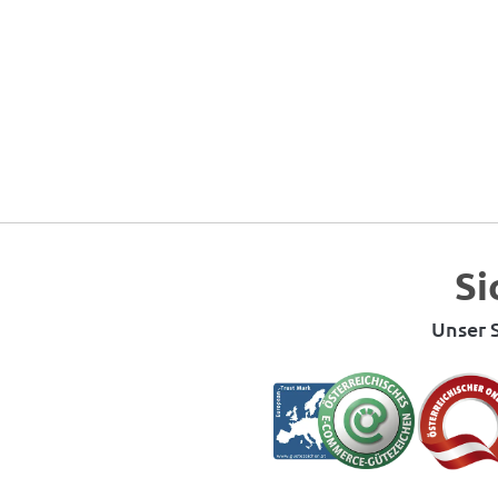
Si
Unser S