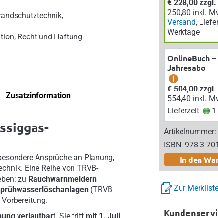
€ 228,00 zzgl
250,80 inkl. M
randschutztechnik,
Versand
, Liefe
Werktage
tion, Recht und Haftung
OnlineBuch –
Jahresabo
i
€ 504,00 zzgl
Zusatzinformation
554,40 inkl. M
Lieferzeit:
1 
ssiggas-
Artikelnummer:
ISBN: 978-3-70
er besondere Ansprüche an Planung,
In den Wa
echnik. Eine Reihe von TRVB-
geben: zu
Rauchwarnmeldern
Zur Merklist
prühwasserlöschanlagen
(TRVB
n Vorbereitung.
Kundenservi
ung verlautbart
. Sie tritt
mit 1. Juli