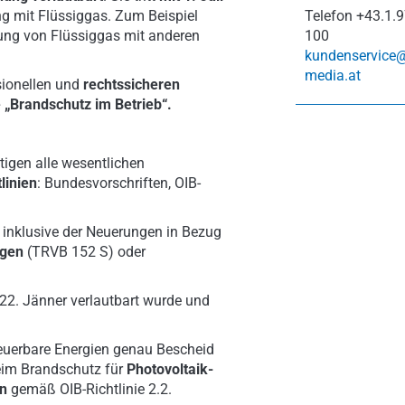
 mit Flüssiggas. Zum Beispiel
Telefon
+43.1.9
ung von Flüssiggas mit anderen
100
kundenservice
media.at
ssionellen und
rechtssicheren
e „Brandschutz im Betrieb“.
igen alle wesentlichen
linien
: Bundesvorschriften, OIB-
 inklusive der Neuerungen in Bezug
agen
(TRVB 152 S) oder
 22. Jänner verlautbart wurde und
euerbare Energien genau Bescheid
eim Brandschutz für
Photovoltaik-
en
gemäß OIB-Richtlinie 2.2.