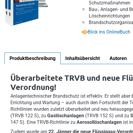
Schutzmaßnahmen
Bau-, Anlagen- und B
Löscheinrichtungen
Brandschutzorganisa
Blick ins OnlineBuch
Produktbeschreibung
Inhaltsübersicht
Autoren
Überarbeitete TRVB und neue Flü
Verordnung!
Anlagentechnischer Brandschutz ist effektiv. Er stellt ab
Errichtung und Wartung – auch durch den Fortschritt der T
Richtlinien wurden zuletzt überarbeitet und neu herausge
(TRVB 122 S), zu
Gaslöschanlagen
(TRVB 152 S) und zu
S
147 S). Eine TRVB-Richtlinie zu
Aerosollöschanlagen
ist i
Zudem wurde am
22. Jänner die neue Flüssiggas-Verordn