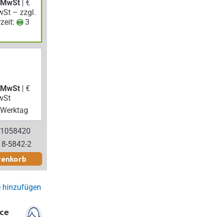
. MwSt
| €
wSt – zzgl.
rzeit:
3
. MwSt
| €
wSt
Werktag
 1058420
18-5842-2
renkorb
e hinzufügen
ce