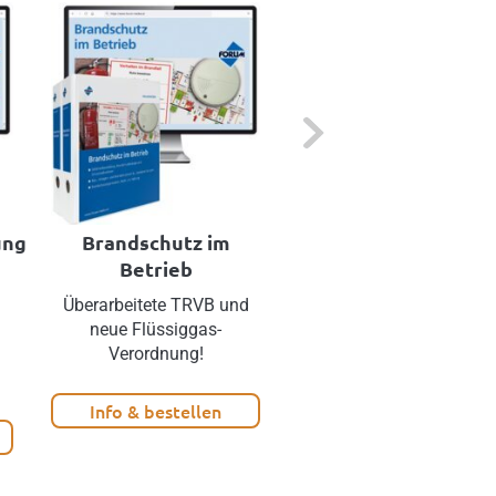
Next
ung
Brandschutz im
Brandschutz Onlin
Betrieb
Überarbeitete TRVB und
Das Internet-Portal für
neue Flüssiggas-
Brandschutzbeauftragte
Verordnung!
Info & bestellen
Info & bestellen