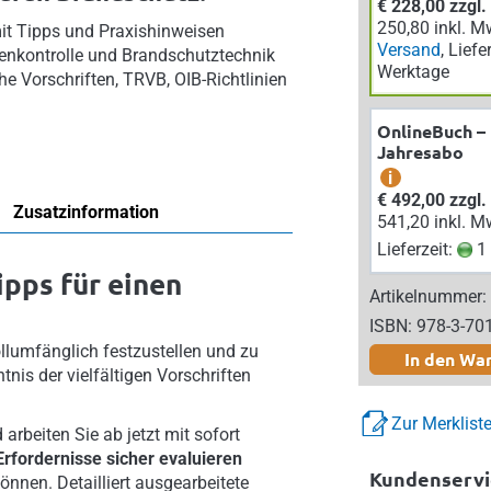
€ 228,00 zzgl
250,80 inkl. M
mit Tipps und Praxishinweisen
Versand
, Liefe
genkontrolle und Brandschutztechnik
Werktage
e Vorschriften, TRVB, OIB-Richtlinien
OnlineBuch –
Jahresabo
i
€ 492,00 zzgl
Zusatzinformation
541,20 inkl. M
Lieferzeit:
1 
ipps für einen
Artikelnummer:
ISBN: 978-3-70
llumfänglich festzustellen und zu
In den Wa
nis der vielfältigen Vorschriften
Zur Merklist
arbeiten Sie ab jetzt mit sofort
rfordernisse sicher evaluieren
Kundenservi
önnen. Detailliert ausgearbeitete