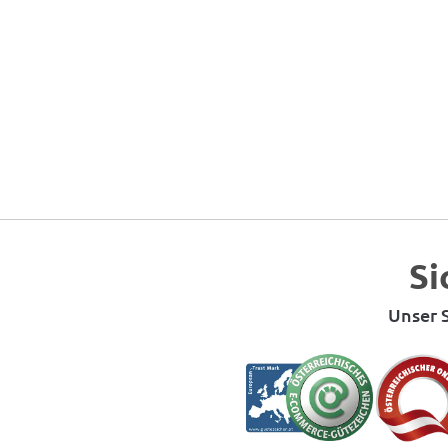
Si
Unser S