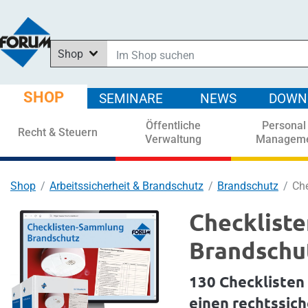
Shop
Im Shop suchen
In News suchen
SHOP
SEMINARE
NEWS
DOWN
In Downloads suchen
Öffentliche
Personal
In Seminaren suchen
Recht & Steuern
Verwaltung
Managem
Shop
Arbeitssicherheit & Brandschutz
Brandschutz
Ch
Checklist
Brandschu
130 Checklisten 
einen rechtssic