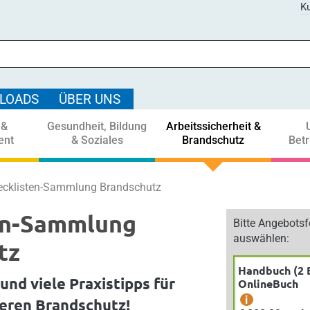
Ku
LOADS
ÜBER UNS
 &
Gesundheit, Bildung
Arbeitssicherheit &
ent
& Soziales
Brandschutz
Bet
ecklisten-Sammlung Brandschutz
en-Sammlung
Bitte Angebots
auswählen:
tz
Handbuch (2 
und viele Praxistipps für
OnlineBuch
i
heren Brandschutz!