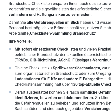
Brandschutz-Checklisten ersparen Ihnen auch das zeitaufw
Vorschriften und sie gewährleisten das erforderliche Sich
verhindern und Haftungsrisiken zu vermeiden.
Damit Sie
alle Gefahrenquellen im Blick
haben und wissen, 
Personal bestmöglich vor Bränden schützen, nutzen Sie ab 
Arbeitshilfe
„Checklisten-Sammlung Brandschutz“.
Ihre Vorteile:
Mit sofort einsetzbaren Checklisten
und vielen
Praxist
betrieblicher Brandschutz den aktuellen österreichische
(
TRVBs, OIB-Richtlinien, ASchG, Flüssiggas-Verordnu
Ob eine Checkliste zu
Sprühwasserlöschanlagen
, zur 
zum organisatorischen Brandschutz oder zum Umgang 
Ladestationen für E-Kfz und andere E-Fahrgeräte
– d
Checklistensammlung hält über
130 top-aktuelle Check
Derart ausgestattet können Sie rasch
sämtliche
Gefahr
identifizieren, bewerten und dokumentieren.
So
könne
die Gefahrenquellen zu beheben und schützen Ihren Bet
Sachschäden und sind auch gegenüber
Versicherung