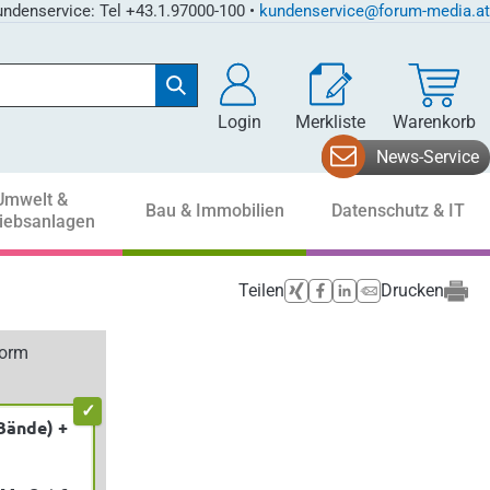
ndenservice: Tel +43.1.97000-100 •
kundenservice@forum-media.at
Login
Merkliste
Warenkorb
News-Service
Umwelt &
Bau & Immobilien
Datenschutz & IT
riebsanlagen
Teilen
Drucken
form
Bände) +