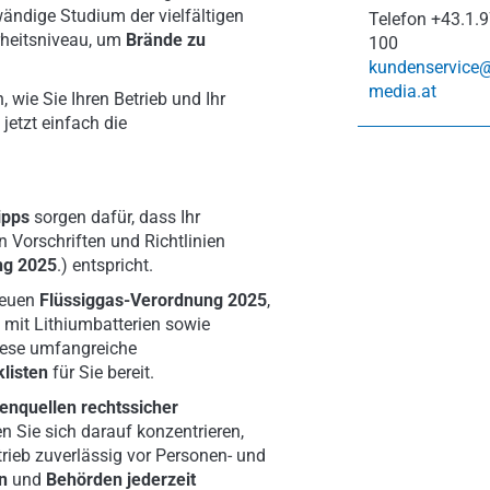
ändige Studium der vielfältigen
Telefon
+43.1.9
erheitsniveau, um
Brände zu
100
kundenservice
media.at
wie Sie Ihren Betrieb und Ihr
jetzt einfach die
ipps
sorgen dafür, dass Ihr
n Vorschriften und Richtlinien
ng 2025
.) entspricht.
neuen
Flüssiggas-Verordnung 2025
,
mit Lithiumbatterien sowie
iese umfangreiche
listen
für Sie bereit.
enquellen rechtssicher
n Sie sich darauf konzentrieren,
rieb zuverlässig vor Personen- und
en
und
Behörden jederzeit