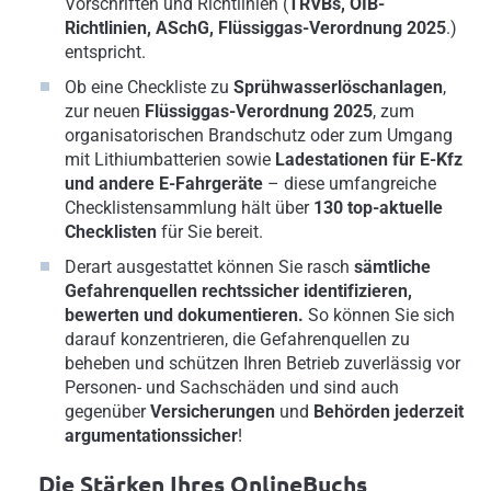
Vorschriften und Richtlinien (
TRVBs, OIB-
Richtlinien, ASchG, Flüssiggas-Verordnung 2025
.)
entspricht.
Ob eine Checkliste zu
Sprühwasserlöschanlagen
,
zur neuen
Flüssiggas-Verordnung 2025
, zum
organisatorischen Brandschutz oder zum Umgang
mit Lithiumbatterien sowie
Ladestationen für E-Kfz
und andere E-Fahrgeräte
– diese umfangreiche
Checklistensammlung hält über
130 top-aktuelle
Checklisten
für Sie bereit.
Derart ausgestattet können Sie rasch
sämtliche
Gefahrenquellen rechtssicher identifizieren,
bewerten und dokumentieren.
So
können Sie sich
darauf konzentrieren, die Gefahrenquellen zu
beheben und schützen Ihren Betrieb zuverlässig vor
Personen- und Sachschäden und sind auch
gegenüber
Versicherungen
und
Behörden jederzeit
argumentationssicher
!
Die Stärken Ihres OnlineBuchs