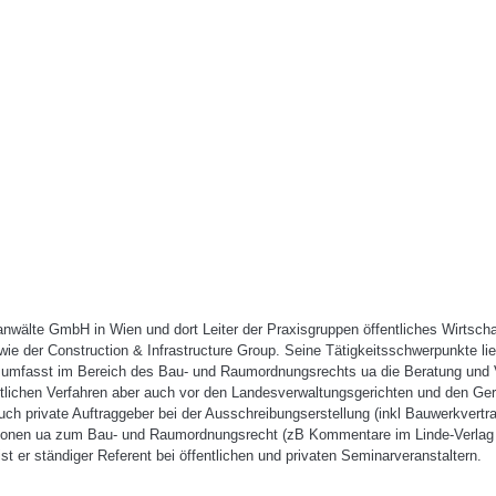
anwälte GmbH in Wien und dort Leiter der Praxisgruppen öffentliches Wirtsc
 der Construction & Infrastructure Group. Seine Tätigkeitsschwerpunkte lieg
t umfasst im Bereich des Bau- und Raumordnungsrechts ua die Beratung und 
htlichen Verfahren aber auch vor den Landesverwaltungsgerichten und den Ger
 auch private Auftraggeber bei der Ausschreibungserstellung (inkl Bauwerkvert
likationen ua zum Bau- und Raumordnungsrecht (zB Kommentare im Linde-Verl
er ständiger Referent bei öffentlichen und privaten Seminarveranstaltern.