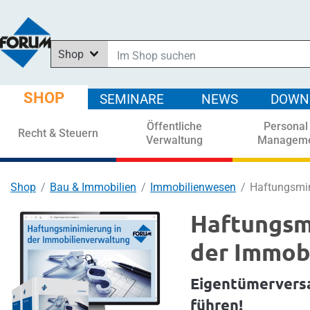
Shop
Im Shop suchen
In News suchen
SHOP
SEMINARE
NEWS
DOWN
In Downloads suchen
Öffentliche
Personal
In Seminaren suchen
Recht & Steuern
Verwaltung
Managem
Shop
Bau & Immobilien
Immobilienwesen
Haftungsmin
Haftungsm
der Immob
Eigentümervers
führen!