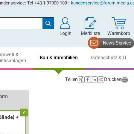
ndenservice: Tel +43.1.97000-100 •
kundenservice@forum-media.at
Login
Merkliste
Warenkorb
News-Service
Umwelt &
Bau & Immobilien
Datenschutz & IT
riebsanlagen
Teilen
Drucken
form
Bände) +