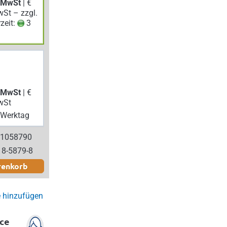
. MwSt
| €
wSt – zzgl.
rzeit:
3
. MwSt
| €
wSt
Werktag
 1058790
18-5879-8
renkorb
e hinzufügen
ce