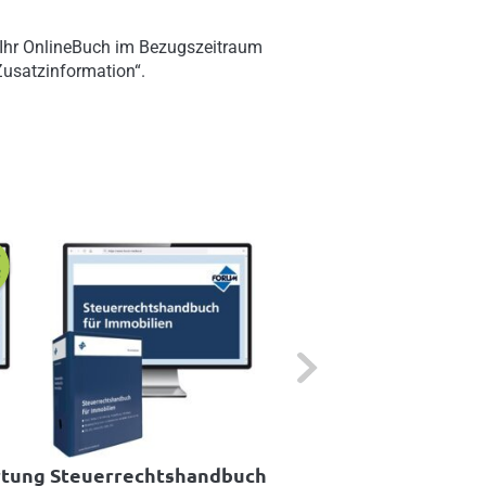
 Ihr OnlineBuch im Bezugszeitraum
„Zusatzinformation“.
Next
rtung
Steuerrechtshandbuch
Lohnverrechnung fü