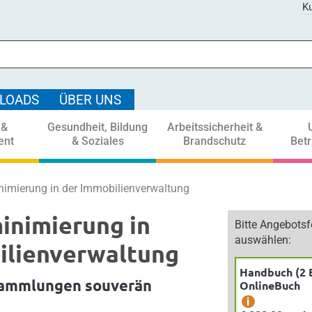
Ku
LOADS
ÜBER UNS
 &
Gesundheit, Bildung
Arbeitssicherheit &
ent
& Soziales
Brandschutz
Bet
imierung in der Immobilienverwaltung
inimierung in
Bitte Angebots
auswählen:
ilienverwaltung
Handbuch (2 
ammlungen souverän
OnlineBuch
i