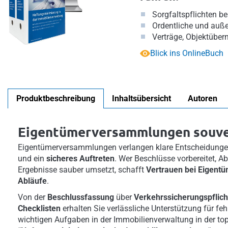
Sorgfaltspflichten 
Ordentliche und auße
Verträge, Objektübe
Blick ins OnlineBuch
Produktbeschreibung
Inhaltsübersicht
Autoren
Eigentümerversammlungen souve
Eigentümerversammlungen verlangen klare Entscheidung
und ein
sicheres Auftreten
. Wer Beschlüsse vorbereitet, A
Ergebnisse sauber umsetzt, schafft
Vertrauen bei Eigent
Abläufe
.
Von der
Beschlussfassung
über
Verkehrssicherungspflich
Checklisten
erhalten Sie verlässliche Unterstützung für feh
wichtigen Aufgaben in der Immobilienverwaltung in der top-