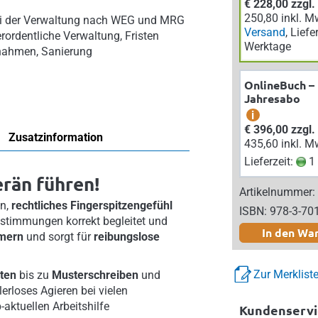
€ 228,00 zzgl
250,80 inkl. M
bei der Verwaltung nach WEG und MRG
Versand
, Liefe
rordentliche Verwaltung, Fristen
Werktage
rnahmen, Sanierung
OnlineBuch –
Jahresabo
i
€ 396,00 zzgl
Zusatzinformation
435,60 inkl. M
Lieferzeit:
1 
rän führen!
Artikelnummer:
en,
rechtliches Fingerspitzengefühl
ISBN: 978-3-70
bstimmungen korrekt begleitet und
In den Wa
ümern
und sorgt für
reibungslose
Zur Merklist
ten
bis zu
Musterschreiben
und
lerloses Agieren bei vielen
aktuellen Arbeitshilfe
Kundenservi