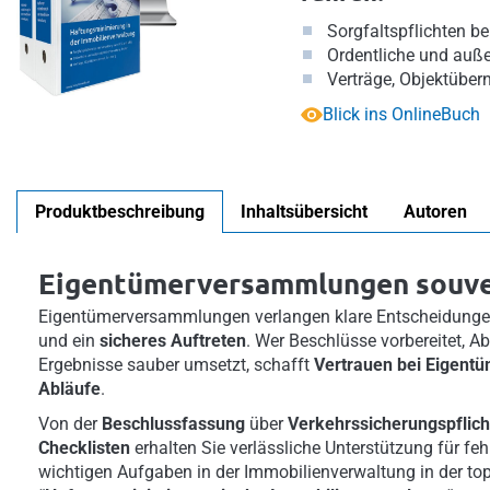
Sorgfaltspflichten 
Ordentliche und auße
Verträge, Objektübe
Blick ins OnlineBuch
Produktbeschreibung
Inhaltsübersicht
Autoren
Eigentümerversammlungen souve
Eigentümerversammlungen verlangen klare Entscheidung
und ein
sicheres Auftreten
. Wer Beschlüsse vorbereitet, A
Ergebnisse sauber umsetzt, schafft
Vertrauen bei Eigent
Abläufe
.
Von der
Beschlussfassung
über
Verkehrssicherungspflich
Checklisten
erhalten Sie verlässliche Unterstützung für feh
wichtigen Aufgaben in der Immobilienverwaltung in der top-