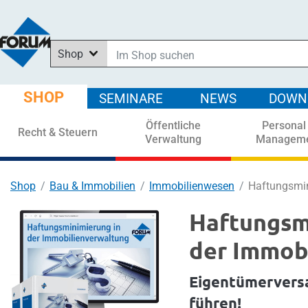
Shop
Im Shop suchen
In News suchen
SHOP
SEMINARE
NEWS
DOWN
In Downloads suchen
Öffentliche
Personal
In Seminaren suchen
Recht & Steuern
Verwaltung
Managem
Shop
Bau & Immobilien
Immobilienwesen
Haftungsmin
Haftungsm
der Immob
Eigentümervers
führen!