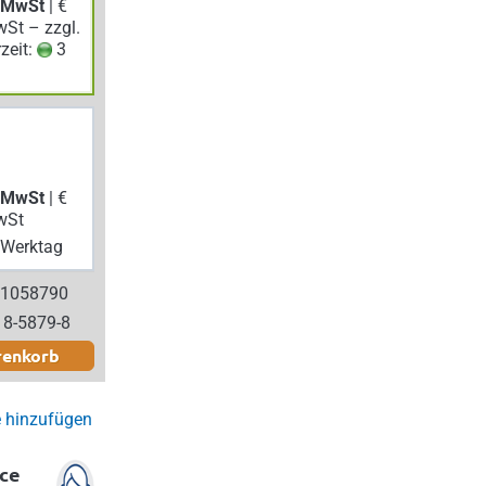
. MwSt
| €
wSt – zzgl.
rzeit:
3
. MwSt
| €
wSt
Werktag
 1058790
18-5879-8
renkorb
e hinzufügen
ce