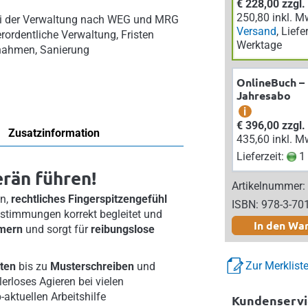
€ 228,00 zzgl
250,80 inkl. M
bei der Verwaltung nach WEG und MRG
Versand
, Liefe
rordentliche Verwaltung, Fristen
Werktage
rnahmen, Sanierung
OnlineBuch –
Jahresabo
i
€ 396,00 zzgl
Zusatzinformation
435,60 inkl. M
Lieferzeit:
1 
rän führen!
Artikelnummer:
en,
rechtliches Fingerspitzengefühl
ISBN: 978-3-70
bstimmungen korrekt begleitet und
In den Wa
ümern
und sorgt für
reibungslose
Zur Merklist
ten
bis zu
Musterschreiben
und
lerloses Agieren bei vielen
aktuellen Arbeitshilfe
Kundenservi