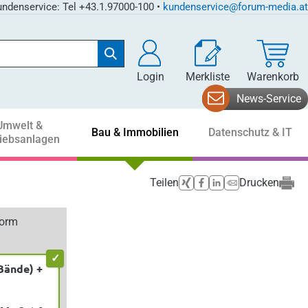
ndenservice: Tel +43.1.97000-100 •
kundenservice@forum-media.at
Login
Merkliste
Warenkorb
News-Service
Umwelt &
Bau & Immobilien
Datenschutz & IT
riebsanlagen
Teilen
Drucken
form
Bände) +