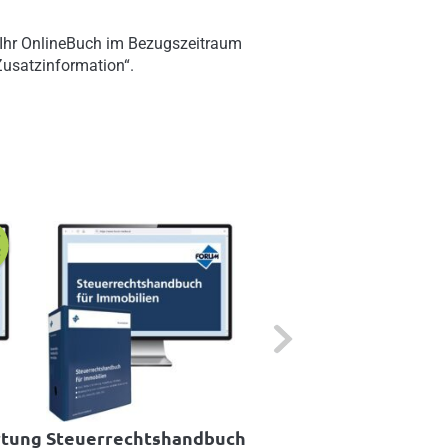
 Ihr OnlineBuch im Bezugszeitraum
„Zusatzinformation“.
Next
rtung
Steuerrechtshandbuch
Lohnverrechnung fü