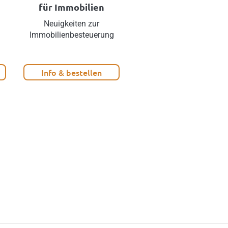
für Immobilien
Hausbesorger und
Hausbetreuungsper
Neuigkeiten zur
Immobilienbesteuerung
Hausbesorger und
Hausbetreuungspersona
korrekt abrechnen!
Info & bestellen
Info & bestellen