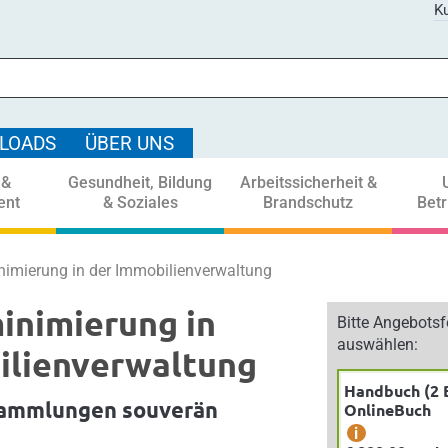
Ku
LOADS
ÜBER UNS
 &
Gesundheit, Bildung
Arbeitssicherheit &
ent
& Soziales
Brandschutz
Bet
imierung in der Immobilienverwaltung
inimierung in
Bitte Angebots
auswählen:
ilienverwaltung
Handbuch (2 
ammlungen souverän
OnlineBuch
i