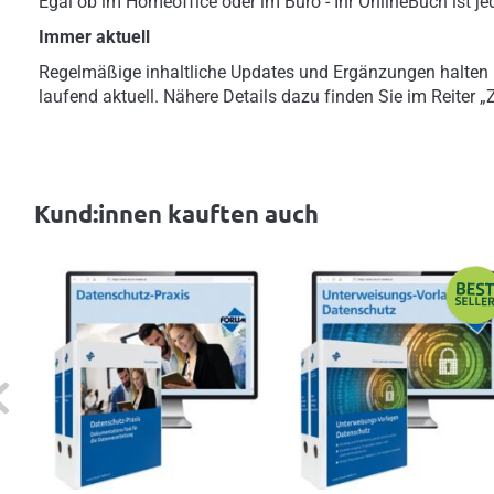
Egal ob im Homeoffice oder im Büro - Ihr OnlineBuch ist jed
Immer aktuell
Regelmäßige inhaltliche Updates und Ergänzungen halten
laufend aktuell. Nähere Details dazu finden Sie im Reiter 
Kund:innen kauften auch
evious