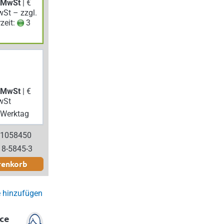
. MwSt
| €
wSt – zzgl.
rzeit:
3
. MwSt
| €
wSt
Werktag
 1058450
18-5845-3
renkorb
e hinzufügen
ce