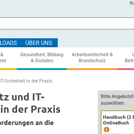
Ku
LOADS
ÜBER UNS
 &
Gesundheit, Bildung
Arbeitssicherheit &
ent
& Soziales
Brandschutz
Bet
-Sicherheit in der Praxis
z und IT-
Bitte Angebots
auswählen:
in der Praxis
Handbuch (2 
orderungen an die
OnlineBuch
i