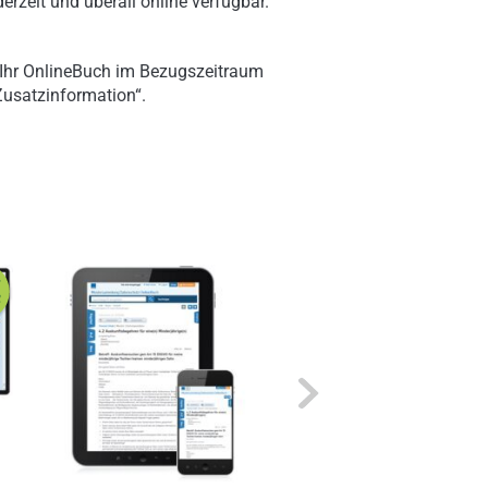
erzeit und überall online verfügbar.
 Ihr OnlineBuch im Bezugszeitraum
„Zusatzinformation“.
Next