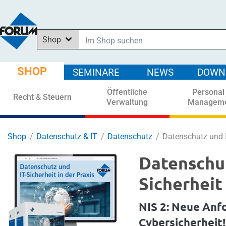
Shop
Im Shop suchen
In News suchen
SHOP
SEMINARE
NEWS
DOWN
In Downloads suchen
Öffentliche
Personal
In Seminaren suchen
Recht & Steuern
Verwaltung
Managem
Shop
Datenschutz & IT
Datenschutz
Datenschutz und IT
Datenschut
Sicherheit 
NIS 2: Neue Anf
Cybersicherheit!