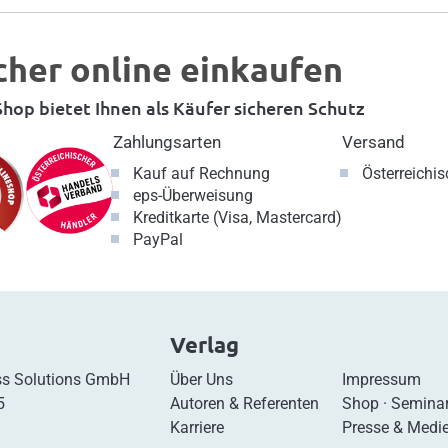
cher online einkaufen
hop bietet Ihnen als Käufer sicheren Schutz
Zahlungsarten
Versand
Kauf auf Rechnung
Österreichi
eps-Überweisung
Kreditkarte (Visa, Mastercard)
PayPal
Verlag
s Solutions GmbH
Über Uns
Impressum
5
Autoren & Referenten
Shop
·
Semina
Karriere
Presse & Medi