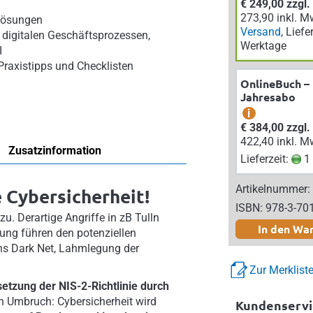
€ 249,00 zzgl
273,90 inkl. M
Lösungen
Versand
, Liefe
digitalen Geschäftsprozessen,
Werktage
I
Praxistipps und Checklisten
OnlineBuch –
Jahresabo
i
€ 384,00 zzgl
422,40 inkl. M
Zusatzinformation
Lieferzeit:
1 
Artikelnummer:
 Cybersicherheit!
ISBN: 978-3-70
u. Derartige Angriffe in zB Tulln
In den Wa
ung führen den potenziellen
ins Dark Net, Lahmlegung der
Zur Merklist
etzung der NIS-2-Richtlinie durch
en Umbruch: Cybersicherheit wird
Kundenservi