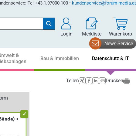
ndenservice: Tel +43.1.97000-100 •
kundenservice@forum-media.at
Login
Merkliste
Warenkorb
News-Service
Umwelt &
Bau & Immobilien
Datenschutz & IT
riebsanlagen
Teilen
Drucken
form
Bände) +