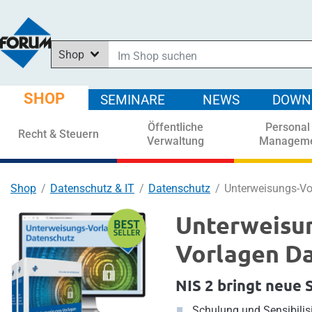
Shop
Im Shop suchen
In News suchen
SHOP
SEMINARE
NEWS
DOWN
In Downloads suchen
Öffentliche
Personal
In Seminaren suchen
Recht & Steuern
Verwaltung
Managem
Shop
Datenschutz & IT
Datenschutz
Unterweisungs-Vo
Unterweisu
Vorlagen D
NIS 2 bringt neue 
Schulung und Sensibil