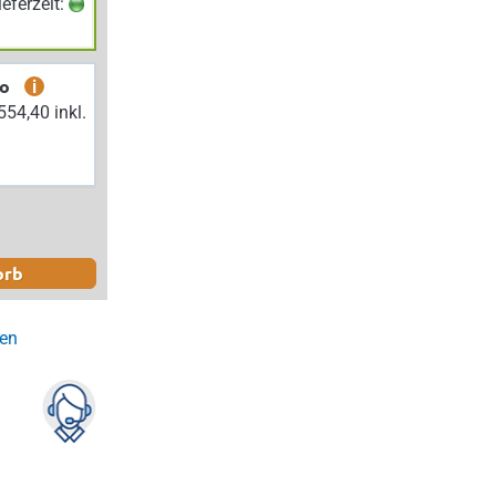
Lieferzeit:
bo
i
orb
gen