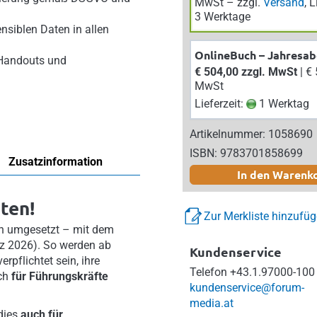
MwSt – zzgl.
Versand
, 
3 Werktage
nsiblen Daten in allen
OnlineBuch – Jahresa
 Handouts und
€ 504,00 zzgl. MwSt
| € 554,40 inkl.
MwSt
Lieferzeit:
1 Werktag
Artikelnummer: 1058690
ISBN: 9783701858699
Zusatzinformation
In den Warenk
ten!
Zur Merkliste hinzufü
ich umgesetzt – mit dem
z 2026). So werden ab
Kundenservice
pflichtet sein, ihre
Telefon
+43.1.97000-100
uch
für Führungskräfte
kundenservice@forum-
media.at
dies
auch für