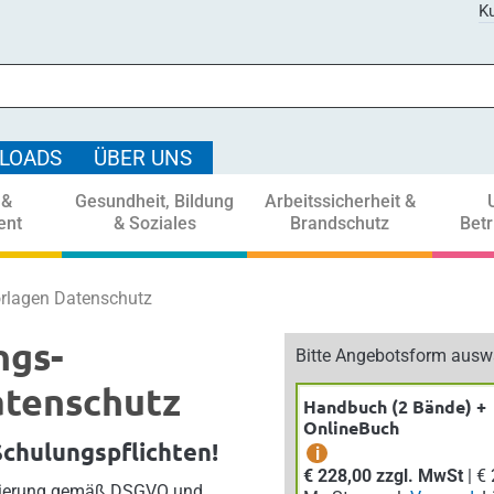
Ku
LOADS
ÜBER UNS
 &
Gesundheit, Bildung
Arbeitssicherheit &
ent
& Soziales
Brandschutz
Bet
rlagen Datenschutz
ngs-
Bitte Angebotsform ausw
atenschutz
Handbuch (2 Bände) +
OnlineBuch
Schulungspflichten!
i
€ 228,00 zzgl. MwSt
| € 250,80 inkl.
isierung gemäß DSGVO und