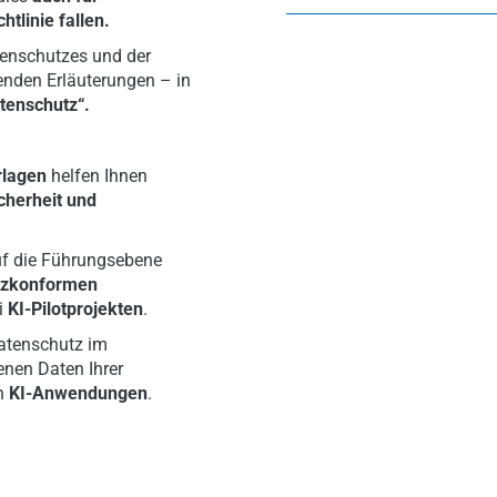
htlinie fallen.
enschutzes und der
fenden Erläuterungen – in
tenschutz“.
rlagen
helfen Ihnen
cherheit und
auf die Führungsebene
tzkonformen
i
KI-Pilotprojekten
.
Datenschutz im
nen Daten Ihrer
on
KI-Anwendungen
.