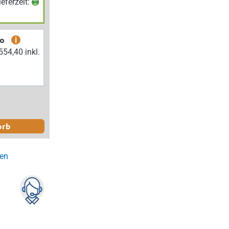
Lieferzeit:
bo
i
orb
gen