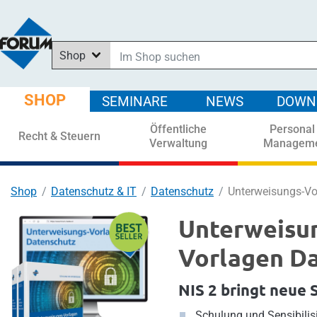
Shop
Im Shop suchen
In News suchen
SHOP
SEMINARE
NEWS
DOWN
In Downloads suchen
Öffentliche
Personal
In Seminaren suchen
Recht & Steuern
Verwaltung
Managem
Shop
Datenschutz & IT
Datenschutz
Unterweisungs-Vo
Unterweisu
Vorlagen D
NIS 2 bringt neue 
Schulung und Sensibil