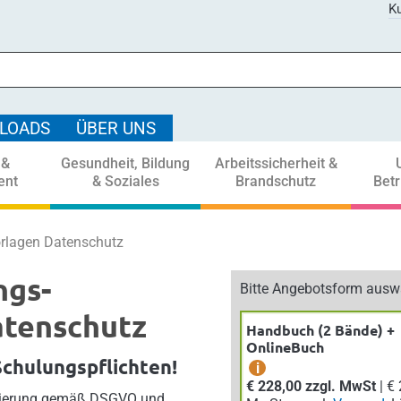
Ku
LOADS
ÜBER UNS
 &
Gesundheit, Bildung
Arbeitssicherheit &
ent
& Soziales
Brandschutz
Bet
rlagen Datenschutz
ngs-
Bitte Angebotsform ausw
atenschutz
Handbuch (2 Bände) +
OnlineBuch
Schulungspflichten!
i
€ 228,00 zzgl. MwSt
| € 250,80 inkl.
isierung gemäß DSGVO und