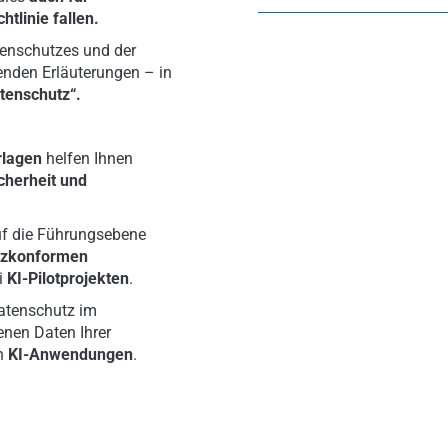
htlinie fallen.
enschutzes und der
fenden Erläuterungen – in
tenschutz“.
rlagen
helfen Ihnen
cherheit und
auf die Führungsebene
tzkonformen
i
KI-Pilotprojekten
.
Datenschutz im
nen Daten Ihrer
on
KI-Anwendungen
.