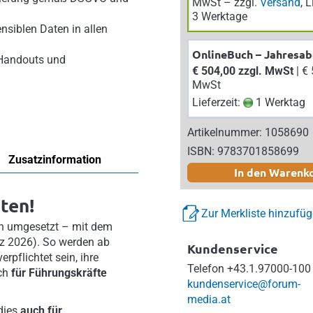
MwSt – zzgl.
Versand
, 
3 Werktage
nsiblen Daten in allen
OnlineBuch – Jahresa
 Handouts und
€ 504,00 zzgl. MwSt
| € 554,40 inkl.
MwSt
Lieferzeit:
1 Werktag
Artikelnummer: 1058690
ISBN: 9783701858699
Zusatzinformation
In den Warenk
ten!
Zur Merkliste hinzufü
ich umgesetzt – mit dem
z 2026). So werden ab
Kundenservice
pflichtet sein, ihre
Telefon
+43.1.97000-100
uch
für Führungskräfte
kundenservice@forum-
media.at
dies
auch für