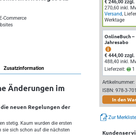
€ 246,00 zzgl
270,60 inkl. M
Versand
, Liefe
 E-Commerce
Werktage
bsites
OnlineBuch –
Jahresabo
i
€ 444,00 zzgl
488,40 inkl. M
Zusatzinformation
Lieferzeit:
1 
Artikelnummer:
che Änderungen im
ISBN: 978-3-70
In den Wa
r die neuen Regelungen der
Zur Merklist
en stetig. Kaum wurden die ersten
n sie sich schon auf die nächsten
Kundenservi