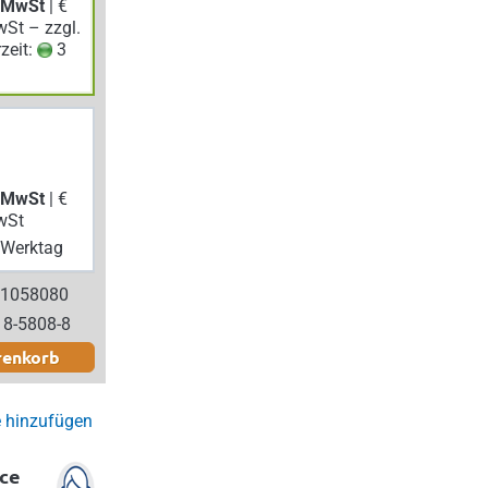
. MwSt
| €
wSt – zzgl.
rzeit:
3
. MwSt
| €
wSt
Werktag
 1058080
18-5808-8
renkorb
e hinzufügen
ce