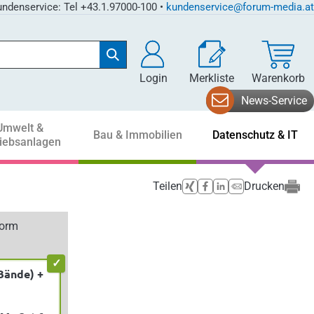
ndenservice: Tel +43.1.97000-100 •
kundenservice@forum-media.at
Login
Merkliste
Warenkorb
News-Service
Umwelt &
Bau & Immobilien
Datenschutz & IT
riebsanlagen
Teilen
Drucken
form
Bände) +