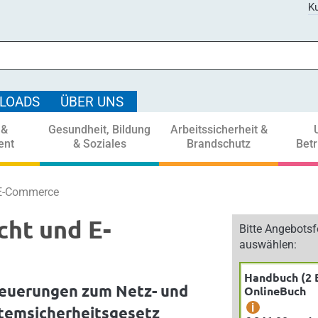
Ku
LOADS
ÜBER UNS
 &
Gesundheit, Bildung
Arbeitssicherheit &
ent
& Soziales
Brandschutz
Bet
 E-Commerce
cht und E-
Bitte Angebots
auswählen:
Handbuch (2 
 Neuerungen zum Netz- und
OnlineBuch
i
temsicherheitsgesetz