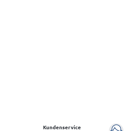
s
Rechtshandbuch
Whistleblowing
Whistleblowing und
Korruptionsbekämpfung
mit dem neuen
HinweisgeberInnenschutzgesetz
(HSchG)
Info & bestellen
Kundenservice