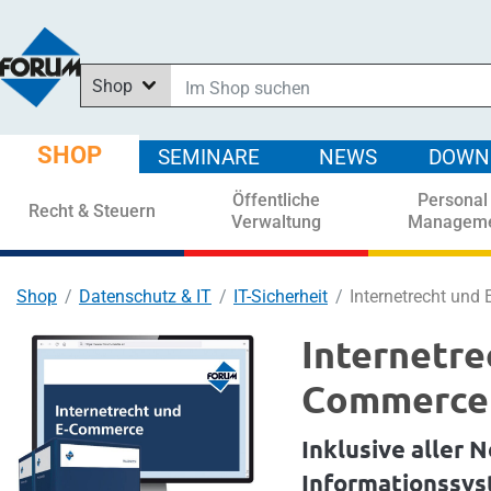
Shop
Im Shop suchen
In News suchen
SHOP
SEMINARE
NEWS
DOWN
In Downloads suchen
Öffentliche
Personal
In Seminaren suchen
Recht & Steuern
Verwaltung
Managem
Shop
Datenschutz & IT
IT-Sicherheit
Internetrecht und
Internetre
Commerce
Inklusive aller
Informationssys