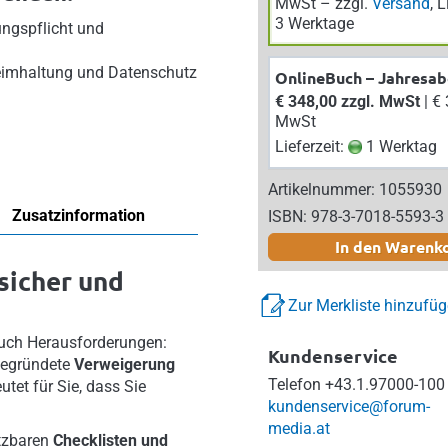
MwSt – zzgl.
Versand
, 
3 Werktage
ngspflicht und
eimhaltung und Datenschutz
OnlineBuch – Jahresa
€ 348,00 zzgl. MwSt
| € 382,80 inkl.
MwSt
Lieferzeit:
1 Werktag
Artikelnummer: 1055930
Zusatzinformation
ISBN: 978-3-7018-5593-3
In den Warenk
sicher und
Zur Merkliste hinzufü
 auch Herausforderungen:
Kundenservice
begründete
Verweigerung
Telefon
+43.1.97000-100
tet für Sie, dass Sie
kundenservice@forum-
media.at
etzbaren
Checklisten und