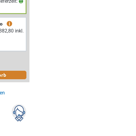
Lieferzeit:
bo
i
orb
gen