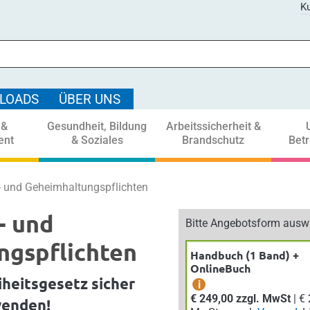
Ku
LOADS
ÜBER UNS
 &
Gesundheit, Bildung
Arbeitssicherheit &
ent
& Soziales
Brandschutz
Bet
- und Geheimhaltungspflichten
- und
Bitte Angebotsform ausw
ngspflichten
Handbuch (1 Band) +
OnlineBuch
iheitsgesetz sicher
i
€ 249,00 zzgl. MwSt
| € 273,90 inkl.
wenden!