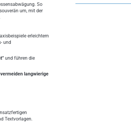
ressensabwägung. So
 souverän um, mit der
.
axisbeispiele erleichtern
s- und
t“
und führen die
d
vermeiden langwierige
nsatzfertigen
nd Textvorlagen.