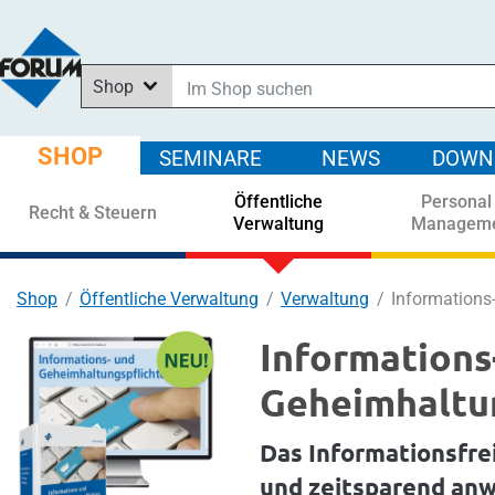
Shop
Im Shop suchen
In News suchen
SHOP
SEMINARE
NEWS
DOWN
In Downloads suchen
Öffentliche
Personal
In Seminaren suchen
Recht & Steuern
Verwaltung
Managem
Shop
Öffentliche Verwaltung
Verwaltung
Informations
Informations
Geheimhaltu
Das Informationsfre
und zeitsparend an