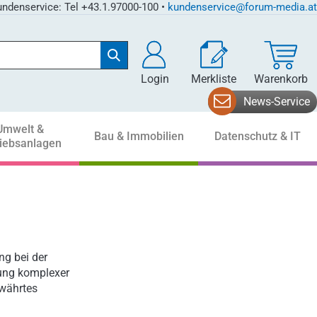
ndenservice: Tel +43.1.97000-100 •
kundenservice@forum-media.at
Login
Merkliste
Warenkorb
News-Service
Umwelt &
Bau & Immobilien
Datenschutz & IT
riebsanlagen
ng bei der
sung komplexer
ewährtes