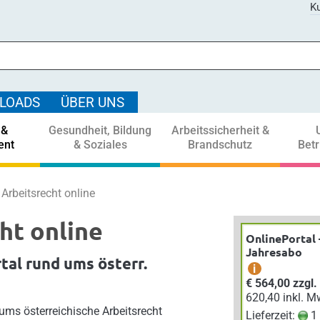
Ku
LOADS
ÜBER UNS
 &
Gesundheit, Bildung
Arbeitssicherheit &
ent
& Soziales
Brandschutz
Bet
Arbeitsrecht online
ht online
OnlinePortal 
Jahresabo
tal rund ums österr.
i
€ 564,00 zzgl
620,40 inkl. M
 ums österreichische Arbeitsrecht
Lieferzeit:
1 