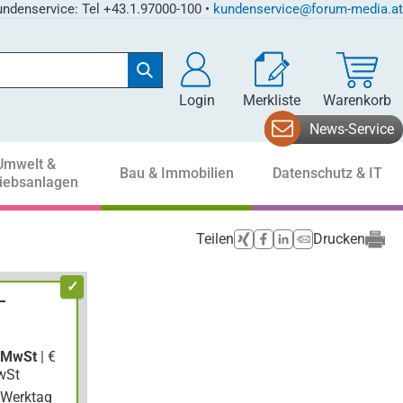
ndenservice: Tel +43.1.97000-100 •
kundenservice@forum-media.at
Login
Merkliste
Warenkorb
News-Service
Umwelt &
Bau & Immobilien
Datenschutz & IT
riebsanlagen
Teilen
Drucken
–
. MwSt
| €
wSt
Werktag