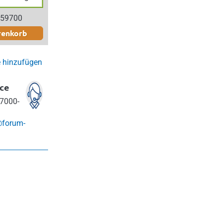
 59700
renkorb
e hinzufügen
ce
7000-
@forum-