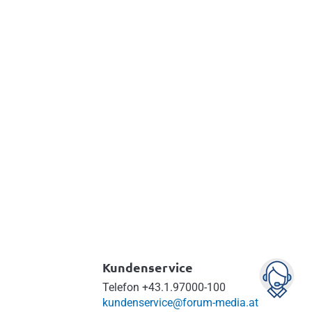
Lohnverrechnung für
Hausbesorger und
Hausbetreuungspersonal
Hausbesorger und
Hausbetreuungspersonal
korrekt abrechnen!
Info & bestellen
Kundenservice
Telefon
+43.1.97000-100
kundenservice@forum-media.at