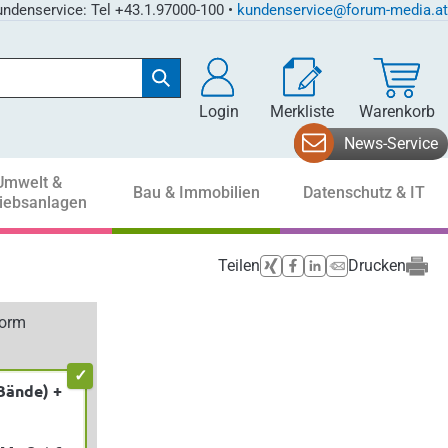
ndenservice: Tel +43.1.97000-100 •
kundenservice@forum-media.at
Login
Merkliste
Warenkorb
News-Service
Umwelt &
Bau & Immobilien
Datenschutz & IT
riebsanlagen
Teilen
Drucken
form
Bände) +