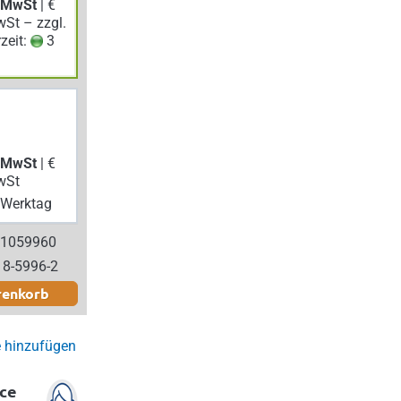
. MwSt
| €
wSt – zzgl.
rzeit:
3
. MwSt
| €
wSt
Werktag
 1059960
18-5996-2
renkorb
e hinzufügen
ce