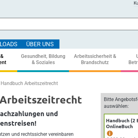
Ku
LOADS
ÜBER UNS
 &
Gesundheit, Bildung
Arbeitssicherheit &
ent
& Soziales
Brandschutz
Bet
Handbuch Arbeitszeitrecht
Arbeitszeitrecht
Bitte Angebots
auswählen:
Nachzahlungen und
Handbuch (2 
ienstreisen!
OnlineBuch
i
utzen und rechtssicher vereinbaren