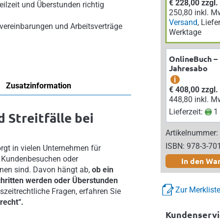
€ 228,00 zzgl
Teilzeit und Überstunden richtig
250,80 inkl. M
Versand
, Liefe
svereinbarungen und Arbeitsverträge
Werktage
OnlineBuch –
Jahresabo
i
Zusatzinformation
€ 408,00 zzgl
448,80 inkl. M
Lieferzeit:
1 
Streitfälle bei
Artikelnummer:
ISBN: 978-3-70
orgt in vielen Unternehmen für
ei Kundenbesuchen oder
In den Wa
ordnen sind. Davon hängt ab,
ob ein
schritten werden oder Überstunden
Zur Merklist
tszeitrechtliche Fragen, erfahren Sie
recht“.
Kundenservi