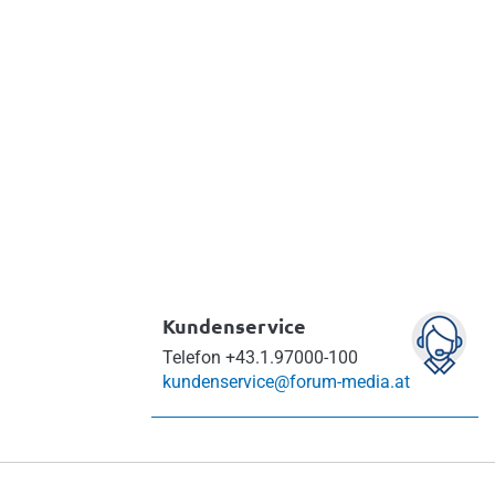
Hausbetreuungspersonal
Hausbesorger und
Hausbetreuungspersonal
korrekt abrechnen!
Info & bestellen
Kundenservice
Telefon
+43.1.97000-100
kundenservice@forum-media.at