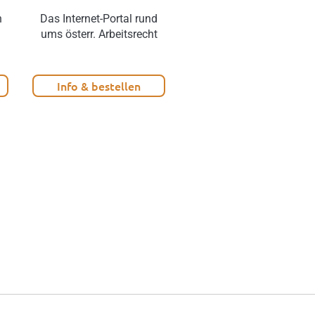
n
Das Internet-Portal rund
Mehr Netto vom Brutto
ums österr. Arbeitsrecht
ohne
Lohnkostensteigerung!
Info & bestellen
Info & bestellen