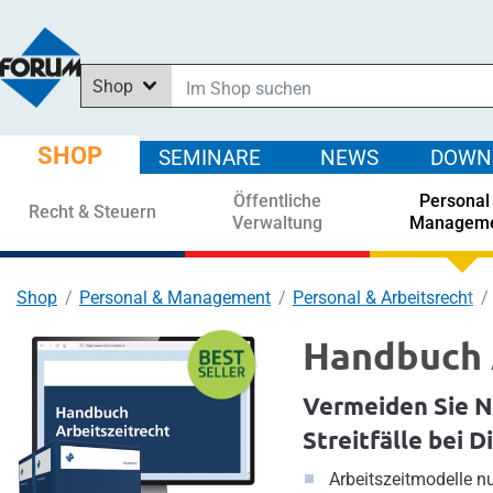
Shop
Im Shop suchen
In News suchen
SHOP
SEMINARE
NEWS
DOWN
In Downloads suchen
Öffentliche
Personal
In Seminaren suchen
Recht & Steuern
Verwaltung
Managem
Shop
Personal & Management
Personal & Arbeitsrecht
Handbuch 
Vermeiden Sie 
Streitfälle bei D
Arbeitszeitmodelle n