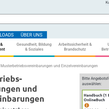
Ku
LOADS
ÜBER UNS
 &
Gesundheit, Bildung
Arbeitssicherheit &
ent
& Soziales
Brandschutz
Bet
Musterbetriebs­vereinbarungen und Einzel­vereinbarungen
riebs­
Bitte Angebots
auswählen:
ungen und
Handbuch (1 
einbarungen
OnlineBuch
i