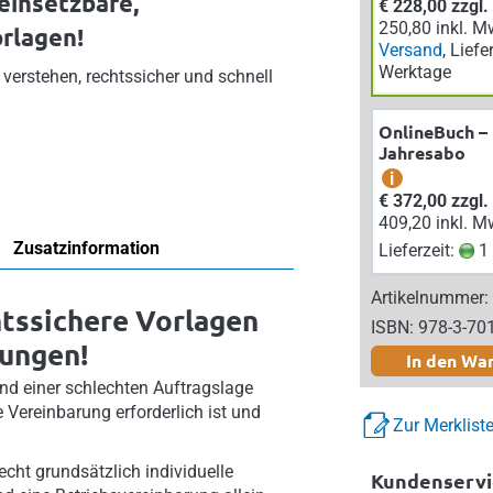
einsetzbare,
€ 228,00 zzgl
250,80 inkl. M
orlagen!
Versand
, Liefe
Werktage
verstehen, rechtssicher und schnell
OnlineBuch –
Jahresabo
i
€ 372,00 zzgl
409,20 inkl. M
Zusatzinformation
Lieferzeit:
1 
Artikelnummer:
htssichere Vorlagen
ISBN: 978-3-70
rungen!
In den Wa
d einer schlechten Auftragslage
 Vereinbarung erforderlich ist und
Zur Merklist
cht grundsätzlich individuelle
Kundenservi