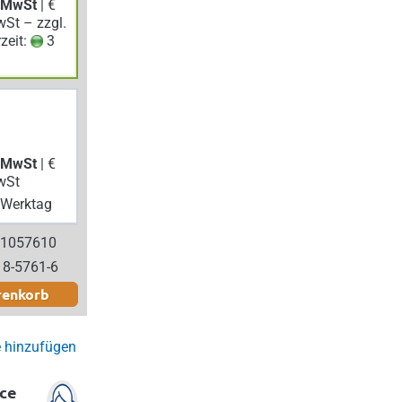
. MwSt
| €
wSt – zzgl.
rzeit:
3
. MwSt
| €
wSt
Werktag
 1057610
18-5761-6
renkorb
e hinzufügen
ce