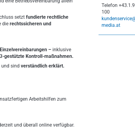
d eine Betriebsvereinbarung allein
Telefon
+43.1.9
100
chluss setzt
fundierte rechtliche
kundenservice
e die
rechtssicheren und
media.at
 Einzelvereinbarungen –
inklusive
I-gestützte Kontroll-maßnahmen.
t
und sind
verständlich erklärt.
nsatzfertigen Arbeitshilfen zum
erzeit und überall online verfügbar.