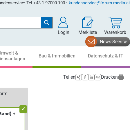
ndenservice: Tel +43.1.97000-100 •
kundenservice@forum-media.at
Login
Merkliste
Warenkorb
News-Service
Umwelt &
Bau & Immobilien
Datenschutz & IT
riebsanlagen
Teilen
Drucken
form
Band) +