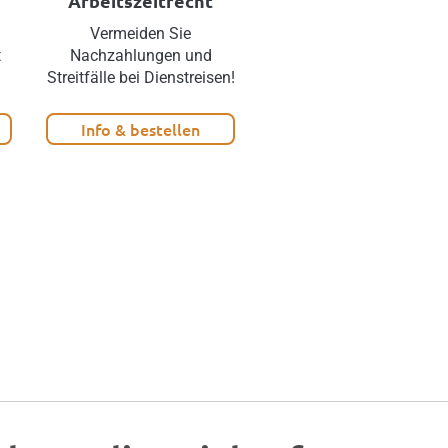
Arbeitszeitrecht
d
Vermeiden Sie
Mehr Netto vom Brutto
t
Nachzahlungen und
ohne
Streitfälle bei Dienstreisen!
Lohnkostensteigerung!
Info & bestellen
Info & bestellen