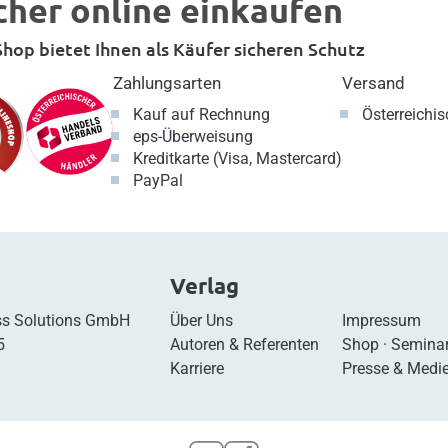
cher online einkaufen
hop bietet Ihnen als Käufer sicheren Schutz
Zahlungsarten
Versand
Kauf auf Rechnung
Österreichi
eps-Überweisung
Kreditkarte (Visa, Mastercard)
PayPal
Verlag
s Solutions GmbH
Über Uns
Impressum
5
Autoren & Referenten
Shop
·
Semina
Karriere
Presse & Medi