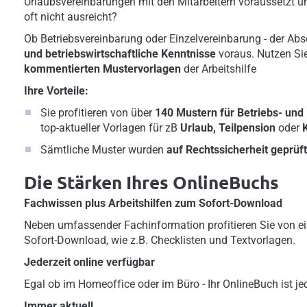
Urlaubsvereinbarungen mit den Mitarbeitern voraussetzt un
oft nicht ausreicht?
Ob Betriebsvereinbarung oder Einzelvereinbarung - der Abs
und betriebswirtschaftliche Kenntnisse
voraus. Nutzen Si
kommentierten Mustervorlagen
der Arbeitshilfe
Ihre Vorteile:
Sie profitieren von über
140 Mustern für Betriebs- und
top-aktueller Vorlagen für zB
Urlaub, Teilpension
oder
K
Sämtliche Muster wurden
auf Rechtssicherheit geprüf
Die Stärken Ihres OnlineBuchs
Fachwissen plus Arbeitshilfen zum Sofort-Download
Neben umfassender Fachinformation profitieren Sie von ei
Sofort-Download, wie z.B. Checklisten und Textvorlagen.
Jederzeit online verfügbar
Egal ob im Homeoffice oder im Büro - Ihr OnlineBuch ist jed
Immer aktuell