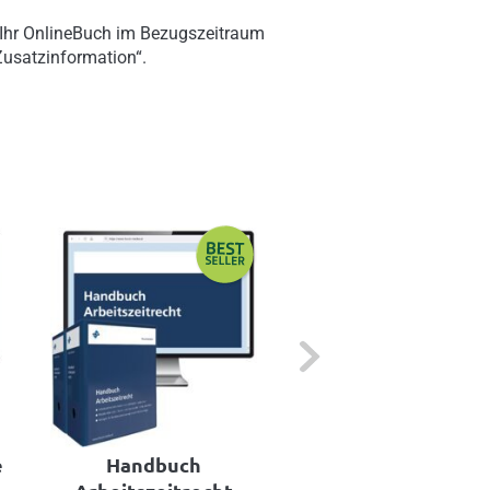
 Ihr OnlineBuch im Bezugszeitraum
„Zusatzinformation“.
Next
e
Handbuch
Arbeitsentgelt