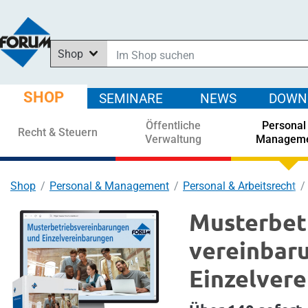
Shop
Im Shop suchen
In News suchen
SHOP
SEMINARE
NEWS
DOWN
In Downloads suchen
Öffentliche
Personal
In Seminaren suchen
Recht & Steuern
Verwaltung
Managem
Shop
Personal & Management
Personal & Arbeitsrecht
Musterbet
vereinbar
Einzel­ver