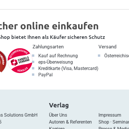
cher online einkaufen
hop bietet Ihnen als Käufer sicheren Schutz
Zahlungsarten
Versand
Kauf auf Rechnung
Österreichi
eps-Überweisung
Kreditkarte (Visa, Mastercard)
PayPal
Verlag
s Solutions GmbH
Über Uns
Impressum
5
Autoren & Referenten
Shop
·
Semina
Karriere
Presse & Medi