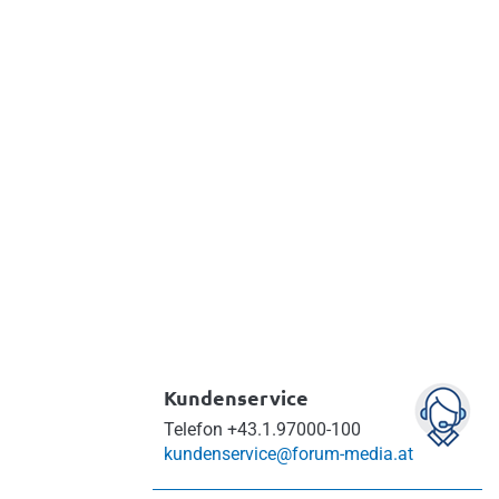
Musterbetriebsvereinbarungen
n
Über 140 sofort
einsetzbare, rechtssichere
Vorlagen!
Info & bestellen
Kundenservice
Telefon
+43.1.97000-100
kundenservice@forum-media.at