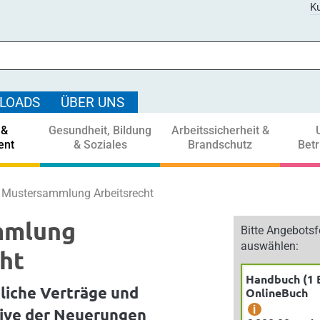
Ku
LOADS
ÜBER UNS
 &
Gesundheit, Bildung
Arbeitssicherheit &
ent
& Soziales
Brandschutz
Bet
Mustersammlung Arbeitsrecht
mmlung
Bitte Angebots
auswählen:
ht
Handbuch (1 
liche Verträge und
OnlineBuch
i
sive der Neuerungen