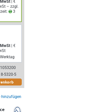
. MwSt
| €
wSt – zzgl.
rzeit:
3
. MwSt
| €
wSt
Werktag
 1053200
18-5320-5
renkorb
e hinzufügen
ce