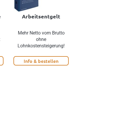
e
Arbeitsentgelt
HR Praxis 2025
d
Mehr Netto vom Brutto
Arbeitsrechtliche Frage
t
ohne
rasch und rechtssicher
Lohnkostensteigerung!
klären!
Info & bestellen
Info & bestellen