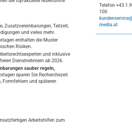
en die top-aktuelle Arbeitshilfe
Telefon
+43.1.9
100
kundenservice
media.at
e, Zusatzvereinbarungen, Teilzeit,
ndigungen und vieles mehr.
orlagen enthalten die Muster
pischen Risiken.
Arbeitsrechtsexperten und inklusive
d freien Dienstnehmern ab 2026.
inbarungen sauber regeln,
orlagen sparen Sie Recherchezeit
n, Formfehlern und späteren
nsatzfertigen Arbeitshilfen zum