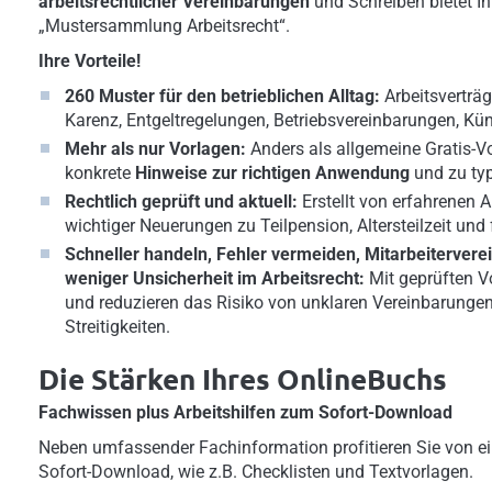
arbeitsrechtlicher Vereinbarungen
und Schreiben bietet Ihn
„Mustersammlung Arbeitsrecht“.
Ihre Vorteile!
260 Muster für den betrieblichen Alltag:
Arbeitsverträg
Karenz, Entgeltregelungen, Betriebsvereinbarungen, Kü
Mehr als nur Vorlagen:
Anders als allgemeine Gratis-V
konkrete
Hinweise zur richtigen Anwendung
und zu ty
Rechtlich geprüft und aktuell:
Erstellt von erfahrenen 
wichtiger Neuerungen zu Teilpension, Altersteilzeit un
Schneller handeln, Fehler vermeiden, Mitarbeitervere
weniger Unsicherheit im Arbeitsrecht:
Mit geprüften V
und reduzieren das Risiko von unklaren Vereinbarunge
Streitigkeiten.
Die Stärken Ihres OnlineBuchs
Fachwissen plus Arbeitshilfen zum Sofort-Download
Neben umfassender Fachinformation profitieren Sie von ei
Sofort-Download, wie z.B. Checklisten und Textvorlagen.