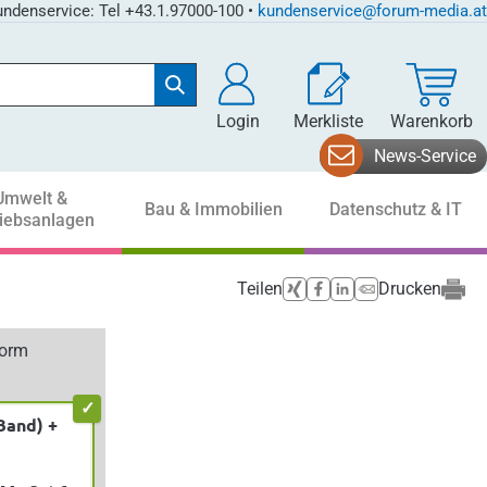
ndenservice: Tel +43.1.97000-100 •
kundenservice@forum-media.at
Login
Merkliste
Warenkorb
News-Service
Umwelt &
Bau & Immobilien
Datenschutz & IT
riebsanlagen
Teilen
Drucken
form
Band) +