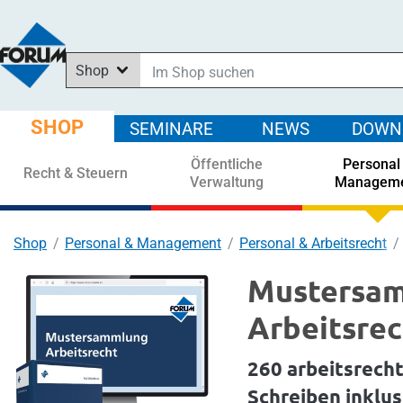
Shop
Im Shop suchen
In News suchen
SHOP
SEMINARE
NEWS
DOWN
In Downloads suchen
Öffentliche
Personal
In Seminaren suchen
Recht & Steuern
Verwaltung
Managem
Shop
Personal & Management
Personal & Arbeitsrecht
Mustersa
Arbeitsrec
260 arbeitsrecht
Schreiben inklu