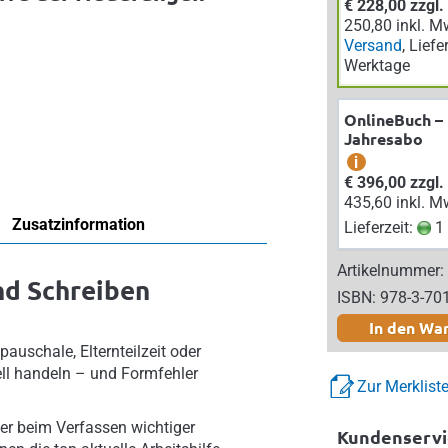
€ 228,00 zzgl
250,80 inkl. M
Versand
, Liefe
Werktage
OnlineBuch –
Jahresabo
i
€ 396,00 zzgl
435,60 inkl. M
Zusatzinformation
Lieferzeit:
1 
Artikelnummer:
nd Schreiben
ISBN: 978-3-70
In den Wa
auschale, Elternteilzeit oder
ll handeln – und Formfehler
Zur Merklist
er beim Verfassen wichtiger
Kundenservi