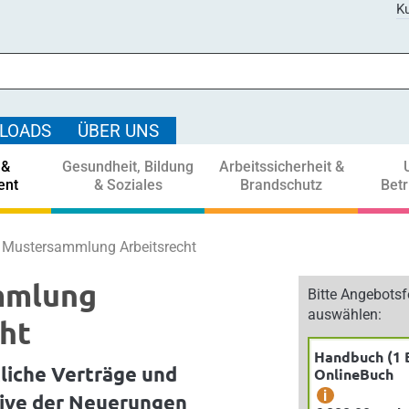
Ku
LOADS
ÜBER UNS
 &
Gesundheit, Bildung
Arbeitssicherheit &
ent
& Soziales
Brandschutz
Bet
Mustersammlung Arbeitsrecht
mmlung
Bitte Angebots
auswählen:
ht
Handbuch (1 
liche Verträge und
OnlineBuch
i
sive der Neuerungen