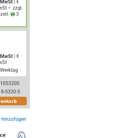
. MwSt
| €
wSt – zzgl.
rzeit:
3
. MwSt
| €
wSt
Werktag
 1053200
18-5320-5
renkorb
e hinzufügen
ce