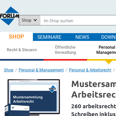
Shop
Im Shop suchen
In News suchen
SHOP
SEMINARE
NEWS
DOWN
In Downloads suchen
Öffentliche
Personal
In Seminaren suchen
Recht & Steuern
Verwaltung
Managem
Shop
Personal & Management
Personal & Arbeitsrecht
Mustersa
Arbeitsrec
260 arbeitsrecht
Schreiben inklu