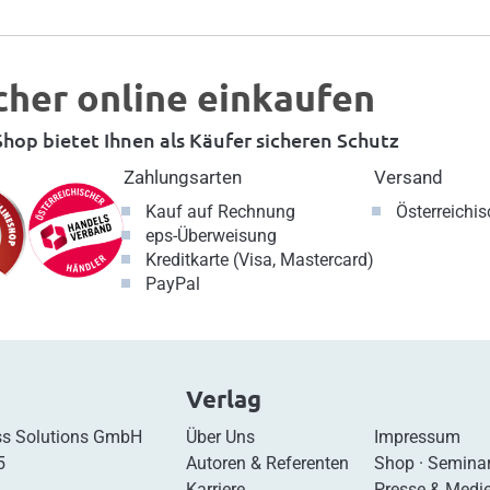
cher online einkaufen
hop bietet Ihnen als Käufer sicheren Schutz
Zahlungsarten
Versand
Kauf auf Rechnung
Österreichi
eps-Überweisung
Kreditkarte (Visa, Mastercard)
PayPal
Verlag
s Solutions GmbH
Über Uns
Impressum
5
Autoren & Referenten
Shop
·
Semina
Karriere
Presse & Medi