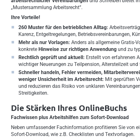
arbeitsrechtlicher Vereinbarungen
und Schreiben bietet Ihn
„Mustersammlung Arbeitsrecht“.
Ihre Vorteile!
260 Muster für den betrieblichen Alltag:
Arbeitsverträg
Karenz, Entgeltregelungen, Betriebsvereinbarungen, Kü
Mehr als nur Vorlagen:
Anders als allgemeine Gratis-V
konkrete
Hinweise zur richtigen Anwendung
und zu ty
Rechtlich geprüft und aktuell:
Erstellt von erfahrenen 
wichtiger Neuerungen zu Teilpension, Altersteilzeit un
Schneller handeln, Fehler vermeiden, Mitarbeitervere
weniger Unsicherheit im Arbeitsrecht:
Mit geprüften V
und reduzieren das Risiko von unklaren Vereinbarunge
Streitigkeiten.
Die Stärken Ihres OnlineBuchs
Fachwissen plus Arbeitshilfen zum Sofort-Download
Neben umfassender Fachinformation profitieren Sie von ei
Sofort-Download, wie z.B. Checklisten und Textvorlagen.