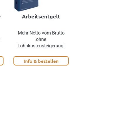
e
Arbeitsentgelt
HR Praxis 2025
d
Mehr Netto vom Brutto
Arbeitsrechtliche Frage
t
ohne
rasch und rechtssicher
Lohnkostensteigerung!
klären!
Info & bestellen
Info & bestellen