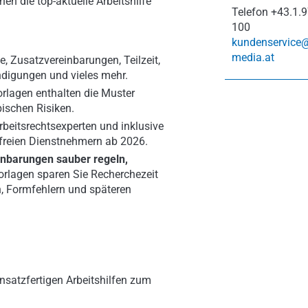
en die top-aktuelle Arbeitshilfe
Telefon
+43.1.9
100
kundenservice
media.at
e, Zusatzvereinbarungen, Teilzeit,
ndigungen und vieles mehr.
orlagen enthalten die Muster
pischen Risiken.
Arbeitsrechtsexperten und inklusive
d freien Dienstnehmern ab 2026.
inbarungen sauber regeln,
orlagen sparen Sie Recherchezeit
n, Formfehlern und späteren
nsatzfertigen Arbeitshilfen zum