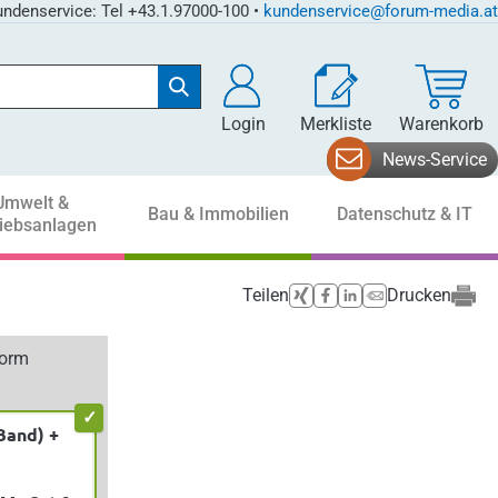
ndenservice: Tel +43.1.97000-100 •
kundenservice@forum-media.at
Login
Merkliste
Warenkorb
News-Service
Umwelt &
Bau & Immobilien
Datenschutz & IT
riebsanlagen
Teilen
Drucken
form
Band) +