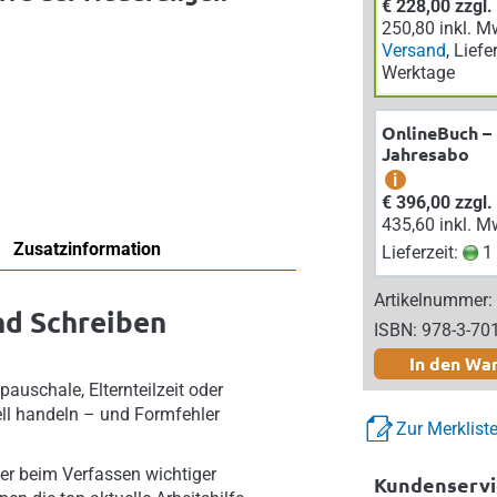
€ 228,00 zzgl
250,80 inkl. M
Versand
, Liefe
Werktage
OnlineBuch –
Jahresabo
i
€ 396,00 zzgl
435,60 inkl. M
Zusatzinformation
Lieferzeit:
1 
Artikelnummer:
nd Schreiben
ISBN: 978-3-70
In den Wa
auschale, Elternteilzeit oder
ll handeln – und Formfehler
Zur Merklist
er beim Verfassen wichtiger
Kundenservi