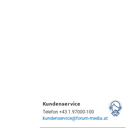
Musterbetriebsvereinbarungen
n
Über 140 sofort
einsetzbare, rechtssichere
Vorlagen!
Info & bestellen
Kundenservice
Telefon
+43.1.97000-100
kundenservice@forum-media.at