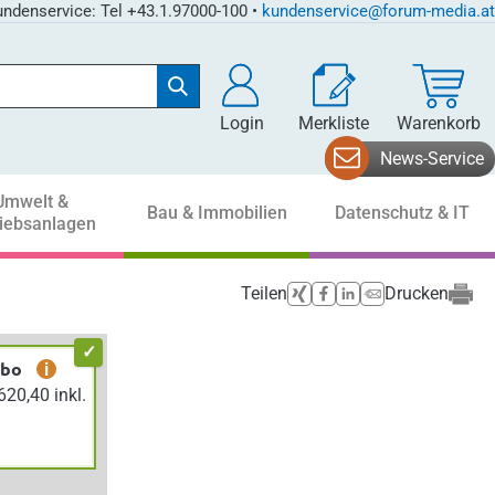
ndenservice: Tel +43.1.97000-100 •
kundenservice@forum-media.at
Login
Merkliste
Warenkorb
News-Service
Umwelt &
Bau & Immobilien
Datenschutz & IT
riebsanlagen
Teilen
Drucken
abo
i