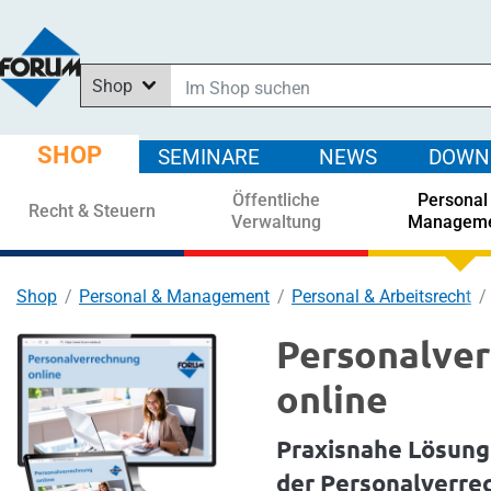
Shop
Im Shop suchen
In News suchen
SHOP
SEMINARE
NEWS
DOWN
In Downloads suchen
Öffentliche
Personal
In Seminaren suchen
Recht & Steuern
Verwaltung
Managem
Shop
Personal & Management
Personal & Arbeitsrecht
Personalve
online
Praxisnahe Lösunge
der Personalverre