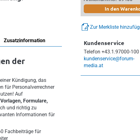
In den Warenk
Zur Merkliste hinzufü
Zusatzinformation
Kundenservice
Telefon
+43.1.97000-100
gen der
kundenservice@forum-
media.at
 einer Kündigung, das
ben für Personalverrechner
nutzen! Auf
 Vorlagen, Formulare,
h und richtig zu
levanten Informationen für
60 Fachbeiträge für
iter