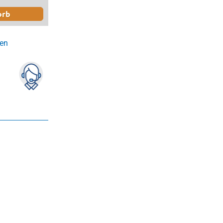
orb
gen