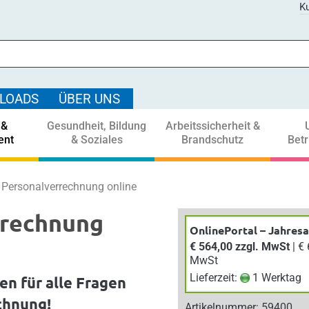
Ku
LOADS
ÜBER UNS
 &
Gesundheit, Bildung
Arbeitssicherheit &
ent
& Soziales
Brandschutz
Bet
Personalverrechnung online
rrechnung
OnlinePortal – Jahres
€ 564,00 zzgl. MwSt
| € 620,40 inkl.
MwSt
Lieferzeit:
1 Werktag
n für alle Fragen
chnung!
Artikelnummer: 59400