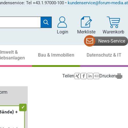
ndenservice: Tel +43.1.97000-100 •
kundenservice@forum-media.at
Login
Merkliste
Warenkorb
News-Service
Umwelt &
Bau & Immobilien
Datenschutz & IT
riebsanlagen
Teilen
Drucken
form
Bände) +