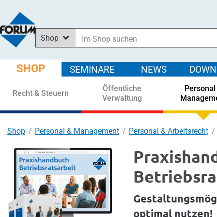
Shop
Im Shop suchen
In News suchen
SHOP
SEMINARE
NEWS
DOWN
In Downloads suchen
Öffentliche
Personal
In Seminaren suchen
Recht & Steuern
Verwaltung
Managem
Shop
Personal & Management
Personal & Arbeitsrecht
Praxishan
Betriebsra
Gestaltungsmögl
optimal nutzen!