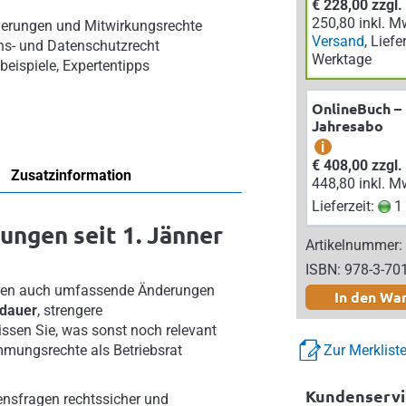
€ 228,00 zzgl
250,80 inkl. M
erungen und Mitwirkungsrechte
Versand
, Liefe
ns- und Datenschutzrecht
Werktage
beispiele, Expertentipps
OnlineBuch –
Jahresabo
i
€ 408,00 zzgl
Zusatzinformation
448,80 inkl. M
Lieferzeit:
1 
ungen seit 1. Jänner
Artikelnummer:
ISBN: 978-3-70
reten auch umfassende Änderungen
In den Wa
sdauer
, strengere
issen Sie, was sonst noch relevant
mmungsrechte als Betriebsrat
Zur Merklist
Kundenservi
mensfragen rechtssicher und