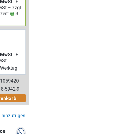
. MwSt
| €
wSt – zzgl.
rzeit:
3
. MwSt
| €
wSt
Werktag
 1059420
18-5942-9
renkorb
e hinzufügen
ce