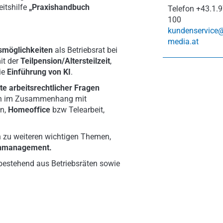
eitshilfe
„Praxishandbuch
Telefon
+43.1.9
100
kundenservice
media.at
smöglichkeiten
als Betriebsrat bei
it der
Teilpension/Altersteilzeit
,
ie
Einführung von KI
.
te arbeitsrechtlicher Fragen
en im Zusammenhang mit
en,
Homeoffice
bzw Telearbeit,
 zu weiteren wichtigen Themen,
enmanagement.
estehend aus Betriebsräten sowie