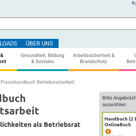
Ku
LOADS
ÜBER UNS
 &
Gesundheit, Bildung
Arbeitssicherheit &
ent
& Soziales
Brandschutz
Bet
Praxishandbuch Betriebsratsarbeit
dbuch
Bitte Angebots
auswählen:
tsarbeit
Handbuch (2 
ichkeiten als Betriebsrat
OnlineBuch
i