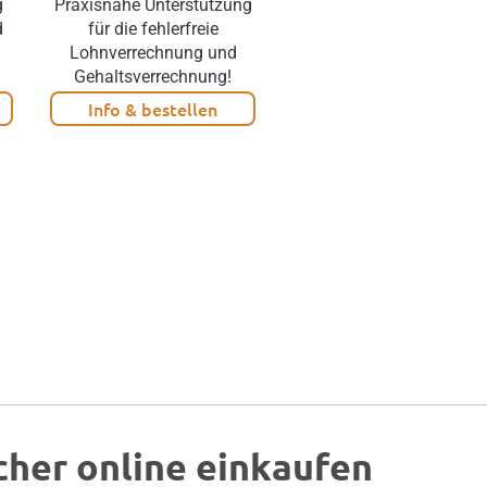
g
Praxisnahe Unterstützung
Mehr Netto vom Brutto
d
für die fehlerfreie
ohne
Lohnverrechnung und
Lohnkostensteigerung!
Gehaltsverrechnung!
Info & bestellen
Info & bestellen
cher online einkaufen