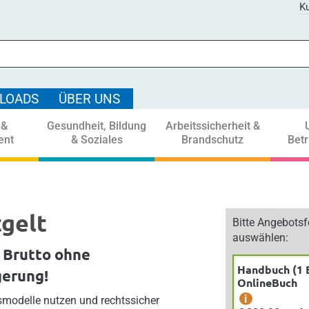
Ku
LOADS
ÜBER UNS
 &
Gesundheit, Bildung
Arbeitssicherheit &
ent
& Soziales
Brandschutz
Bet
gelt
Bitte Angebots
auswählen:
 Brutto ohne
Handbuch (1 
gerung!
OnlineBuch
i
smodelle nutzen und rechtssicher