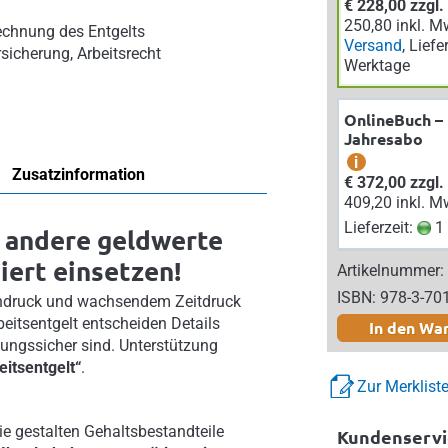
€ 228,00 zzgl
250,80 inkl. M
echnung des Entgelts
Versand
, Liefe
sicherung, Arbeitsrecht
Werktage
OnlineBuch –
Jahresabo
i
Zusatzinformation
€ 372,00 zzgl
409,20 inkl. M
Lieferzeit:
1 
 andere geldwerte
iert einsetzen!
Artikelnummer:
ISBN: 978-3-70
endruck und wachsendem Zeitdruck
eitsentgelt entscheiden Details
In den Wa
fungssicher sind. Unterstützung
eitsentgelt“
.
Zur Merklist
ie gestalten Gehaltsbestandteile
Kundenservi