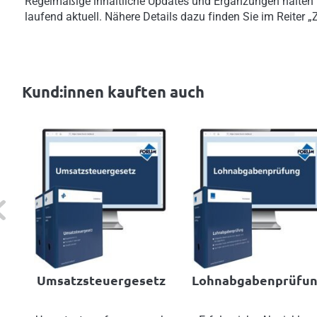
Regelmäßige inhaltliche Updates und Ergänzungen halten
laufend aktuell. Nähere Details dazu finden Sie im Reiter 
Kund:innen kauften auch
evious
Umsatzsteuergesetz
Lohnabgabenprüfu