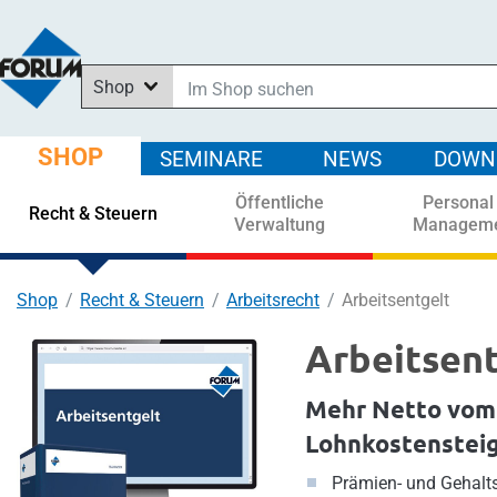
Shop
Im Shop suchen
In News suchen
SHOP
SEMINARE
NEWS
DOWN
In Downloads suchen
Öffentliche
Personal
In Seminaren suchen
Recht & Steuern
Verwaltung
Managem
Shop
Recht & Steuern
Arbeitsrecht
Arbeitsentgelt
Arbeitsent
Mehr Netto vom
Lohnkostenstei
Prämien- und Gehalt