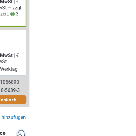
. MwSt
| €
wSt – zzgl.
rzeit:
3
. MwSt
| €
wSt
Werktag
 1056890
18-5689-3
renkorb
e hinzufügen
ce