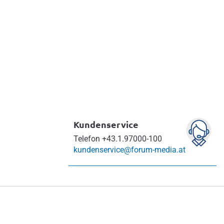
Vermeiden Sie
260 arbeitsrechtliche
Nachzahlungen und
Verträge und Schreiben
Streitfälle bei Dienstreisen!
inklusive der Neuerunge
2026!
Info & bestellen
Info & bestellen
Kundenservice
Telefon
+43.1.97000-100
kundenservice@forum-media.at