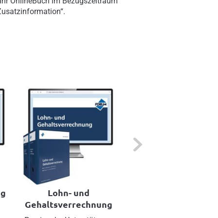
 Ihr OnlineBuch im Bezugszeitraum
„Zusatzinformation“.
Next
ng
Lohn- und
Arbeitsentgelt
Gehaltsverrechnung