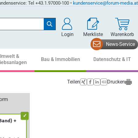
ndenservice: Tel +43.1.97000-100 •
kundenservice@forum-media.at
Login
Merkliste
Warenkorb
News-Service
Umwelt &
Bau & Immobilien
Datenschutz & IT
riebsanlagen
Teilen
Drucken
form
Band) +