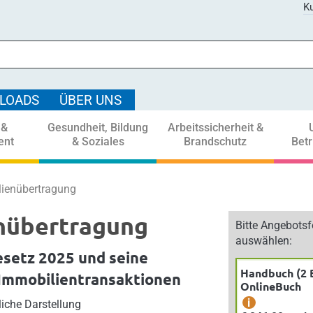
Ku
LOADS
ÜBER UNS
 &
Gesundheit, Bildung
Arbeitssicherheit &
ent
& Soziales
Brandschutz
Bet
ienübertragung
nübertragung
Bitte Angebots
auswählen:
setz 2025 und seine
Handbuch (2 
Immobilientransaktionen
OnlineBuch
i
tliche Darstellung