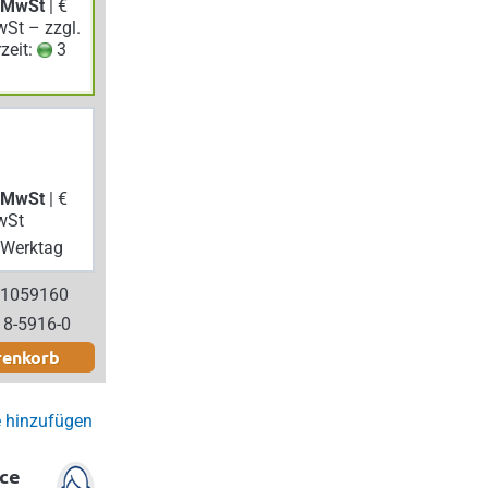
. MwSt
| €
wSt – zzgl.
rzeit:
3
. MwSt
| €
wSt
Werktag
 1059160
18-5916-0
renkorb
e hinzufügen
ce