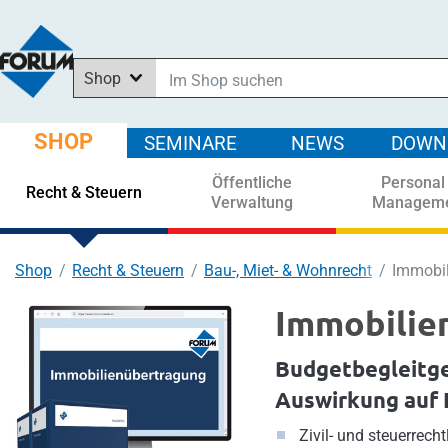
Shop
Im Shop suchen
In News suchen
SHOP
SEMINARE
NEWS
DOWN
In Downloads suchen
Öffentliche
Personal
In Seminaren suchen
Recht & Steuern
Verwaltung
Managem
Shop
Recht & Steuern
Bau-, Miet- & Wohnrecht
Immobil
Immobilie
Budgetbegleitge
Auswirkung auf 
Zivil- und steuerrech