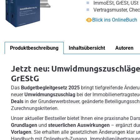
ImmoESt, GrESt, USt
Vertragsmuster, Che
Blick ins OnlineBuch
Produktbeschreibung
Inhaltsübersicht
Autoren
Jetzt neu: Umwidmungszuschläge
GrEStG
Das
Budgetbegleitgesetz 2025
bringt tiefgreifende Änderu
neuer
Umwidmungszuschlag
bei der Immobilienertragsteue
Deals
in der Grunderwerbsteuer, geänderte Beteiligungssc
Zurechnungskriterien.
Unser aktueller Bestseller bietet Ihnen eine praxisnahe Dar
Grundlagen
und
steuerlichen Auswirkungen
– ergänzt du
Vorlagen
. Sie erhalten alle gesetzlichen Änderungen klar u
Handbuch mit Onlinebuch-Zugang „Immobilienübertragung