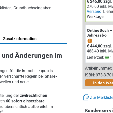
€ 246,00 zzgl
270,60 inkl. M
cklisten, Grundbuchseingaben
Versand
, Liefe
Werktage
OnlineBuch –
Jahresabo
Zusatzinformation
i
€ 444,00 zzgl
488,40 inkl. M
 und Änderungen im
Lieferzeit:
1 
Artikelnummer:
ngen für die Immobilienpraxis:
ISBN: 978-3-70
r, verschärfte Regeln bei
Share-
hwellen und neue
In den Wa
stellung der
zivilrechtlichen
Zur Merklist
rch
60 sofort einsetzbare
nd übersichtlich aufbereitet im
Kundenservi
“.