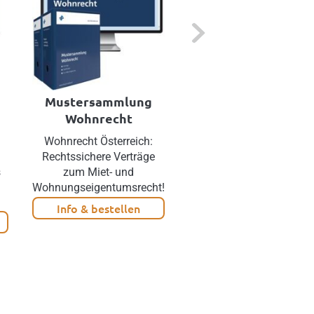
Next
Mustersammlung
Nachbarrecht
Wohnrecht
Wohnrecht Österreich:
Up-to-Date im
Rechtssichere Verträge
Nachbarrecht: Zivil-,
s
zum Miet- und
Verwaltungs-, und
Wohnungseigentumsrecht!
Umweltstrafrecht
Info & bestellen
Info & bestellen