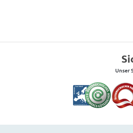
Si
Unser S