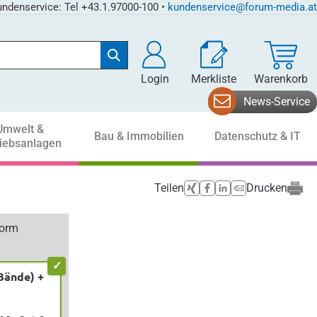
ndenservice: Tel +43.1.97000-100 •
kundenservice@forum-media.at
Login
Merkliste
Warenkorb
News-Service
Umwelt &
Bau & Immobilien
Datenschutz & IT
riebsanlagen
Teilen
Drucken
form
Bände) +