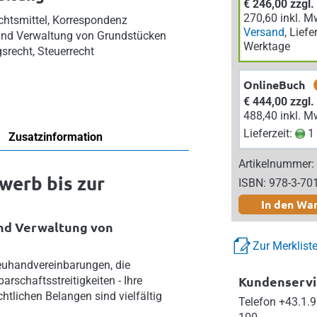
€ 246,00 zzgl
270,60 inkl. M
echtsmittel, Korrespondenz
Versand
, Liefe
 und Verwaltung von Grundstücken
Werktage
gsrecht, Steuerrecht
OnlineBuch
€ 444,00 zzgl
488,40 inkl. M
Lieferzeit:
1 
Zusatzinformation
Artikelnummer:
werb bis zur
ISBN: 978-3-70
In den Wa
und Verwaltung von
Zur Merklist
reuhandvereinbarungen, die
Kundenservi
rschaftsstreitigkeiten - Ihre
htlichen Belangen sind vielfältig
Telefon
+43.1.9