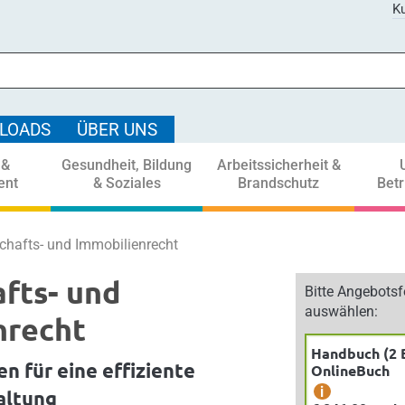
Ku
LOADS
ÜBER UNS
 &
Gesundheit, Bildung
Arbeitssicherheit &
ent
& Soziales
Brandschutz
Bet
chafts- und Immobilienrecht
fts- und
Bitte Angebots
auswählen:
nrecht
Handbuch (2 
n für eine effiziente
OnlineBuch
i
altung