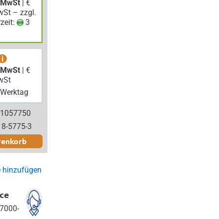
. MwSt
| €
wSt – zzgl.
rzeit:
3
i
. MwSt
| €
wSt
Werktag
 1057750
18-5775-3
renkorb
e hinzufügen
ce
7000-