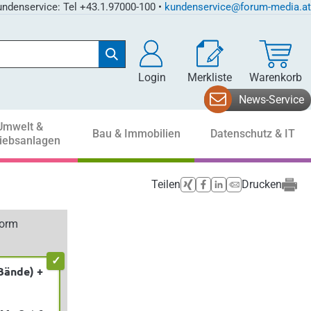
ndenservice: Tel +43.1.97000-100 •
kundenservice@forum-media.at
Login
Merkliste
Warenkorb
News-Service
Umwelt &
Bau & Immobilien
Datenschutz & IT
riebsanlagen
Teilen
Drucken
form
Bände) +