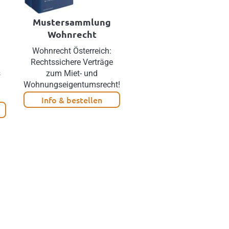
Mustersammlung
Nachbarrecht
Wohnrecht
Wohnrecht Österreich:
Up-to-Date im
Rechtssichere Verträge
Nachbarrecht: Zivil-,
s
zum Miet- und
Verwaltungs-, und
Wohnungseigentumsrecht!
Umweltstrafrecht
Info & bestellen
Info & bestellen