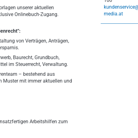
100
kundenservice
Vorlagen unserer aktuellen
media.at
klusive Onlinebuch-Zugang.
enrecht“:
taltung von Verträgen, Anträgen,
rsparnis.
Erwerb, Baurecht, Grundbuch,
tel im Steuerrecht, Verwaltung.
torenteam – bestehend aus
n Muster mit immer aktuellen und
nsatzfertigen Arbeitshilfen zum