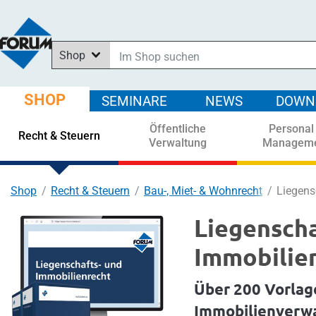
Shop
Im Shop suchen
In News suchen
SHOP
SEMINARE
NEWS
DOWN
In Downloads suchen
Öffentliche
Personal
In Seminaren suchen
Recht & Steuern
Verwaltung
Managem
Shop
Recht & Steuern
Bau-, Miet- & Wohnrecht
Liegens
Liegenscha
Immobilie
Über 200 Vorlage
Immobilienverw