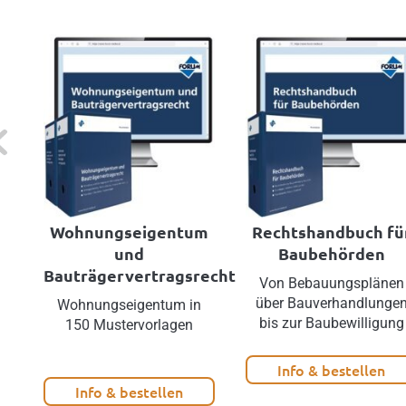
evious
Wohnungseigentum
Rechtshandbuch fü
und
Baubehörden
Bauträgervertragsrecht
Von Bebauungsplänen
über Bauverhandlunge
Wohnungseigentum in
bis zur Baubewilligung
150 Mustervorlagen
Info & bestellen
Info & bestellen