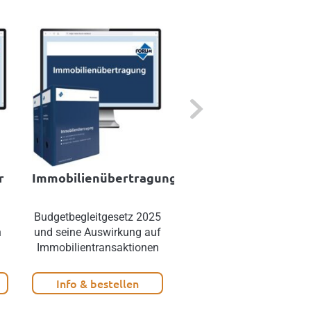
Next
r
Immobilienübertragung
Mustersammlung
Wohnrecht
Budgetbegleitgesetz 2025
Wohnrecht Österreich:
n
und seine Auswirkung auf
Rechtssichere Verträge
Immobilientransaktionen
zum Miet- und
Wohnungseigentumsrech
Info & bestellen
Info & bestellen