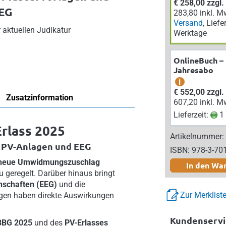
€ 258,00 zzgl
WEG
283,80 inkl. M
Versand
, Liefe
aktuellen Judikatur
Werktage
OnlineBuch –
Jahresabo
i
€ 552,00 zzgl
Zusatzinformation
607,20 inkl. M
Lieferzeit:
1 
rlass 2025
Artikelnummer:
 PV-Anlagen und EEG
ISBN: 978-3-70
neue Umwidmungszuschlag
In den Wa
 geregelt. Darüber hinaus bringt
nschaften (EEG)
und die
Zur Merklist
ngen haben direkte Auswirkungen
Kundenservi
BBG 2025
und des
PV-Erlasses