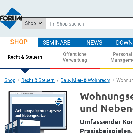
Shop
Im Shop suchen
In News suchen
SHOP
SEMINARE
NEWS
DOWN
In Downloads suchen
Öffentliche
Personal
In Seminaren suchen
Recht & Steuern
Verwaltung
Managem
Shop
Recht & Steuern
Bau-, Miet- & Wohnrecht
Wohnun
Wohnungse
und Neben
Umfassender Ko
Praxisbeispielen