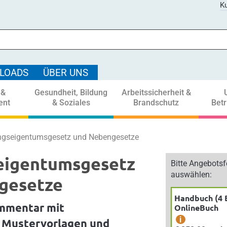
Ku
LOADS
ÜBER UNS
 &
Gesundheit, Bildung
Arbeitssicherheit &
ent
& Soziales
Brandschutz
Bet
gseigentumsgesetz und Nebengesetze
igentumsgesetz
Bitte Angebots
auswählen:
gesetze
Handbuch (4 
mmentar mit
OnlineBuch
i
, Mustervorlagen und