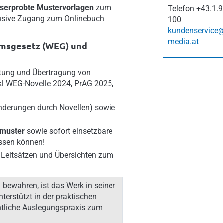
iserprobte Mustervorlagen
zum
Telefon
+43.1.9
lusive Zugang zum Onlinebuch
100
kundenservice
media.at
umsgesetz (WEG) und
tung und Übertragung von
l WEG-Novelle 2024, PrAG 2025,
Änderungen durch Novellen) sowie
smuster
sowie sofort einsetzbare
assen können!
 Leitsätzen und Übersichten zum
bewahren, ist das Werk in seiner
erstützt in der praktischen
htliche Auslegungspraxis zum