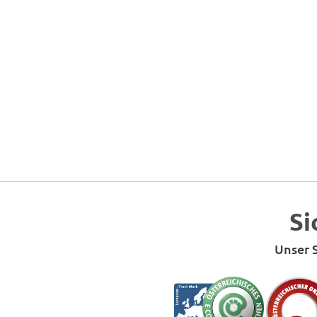
Si
Unser S