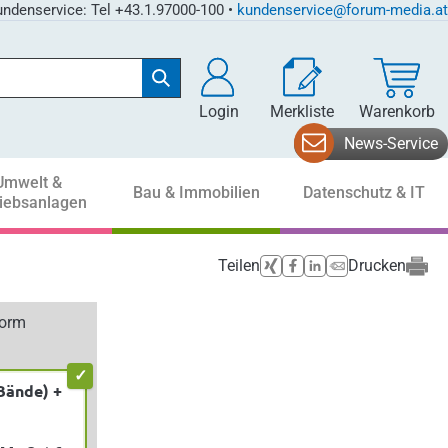
ndenservice: Tel +43.1.97000-100 •
kundenservice@forum-media.at
Login
Merkliste
Warenkorb
News-Service
Umwelt &
Bau & Immobilien
Datenschutz & IT
riebsanlagen
Teilen
Drucken
form
Bände) +