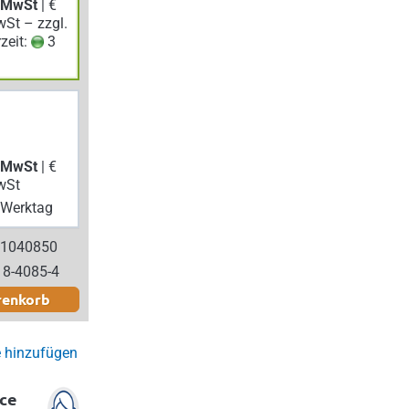
. MwSt
| €
wSt – zzgl.
rzeit:
3
. MwSt
| €
wSt
Werktag
 1040850
18-4085-4
renkorb
e hinzufügen
ce