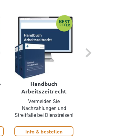
Next
e
Handbuch
Besondere
Arbeitszeitrecht
Beschäftigungsfor
d
Vermeiden Sie
Teilzeit, Geringfügigkeit,
t
Nachzahlungen und
Aktivpension: Was sich 
Streitfälle bei Dienstreisen!
2027 rechtlich ändert!
Info & bestellen
Info & bestellen