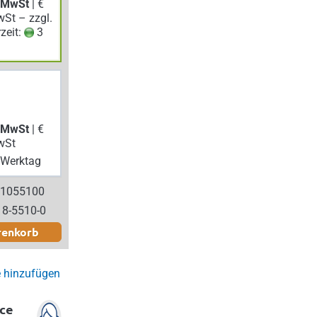
. MwSt
| €
wSt – zzgl.
rzeit:
3
. MwSt
| €
wSt
Werktag
 1055100
18-5510-0
renkorb
e hinzufügen
ce