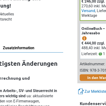
€ 246,00 zzgl
ung!
270,60 inkl. M
Versand
, Liefe
ktuelles
Werktage
itsrecht
OnlineBuch –
Jahresabo
i
€ 444,00 zzgl
Zusatzinformation
488,40 inkl. M
Lieferzeit:
1 
htigsten Änderungen
Artikelnummer:
ISBN: 978-3-70
In den Wa
errechnung und
 Arbeits-, SV- und Steuerrecht in
Zur Merklist
rs wichtig sind
ua: aktualisierte
aden von E-Firmenwagen,
Kundenservi