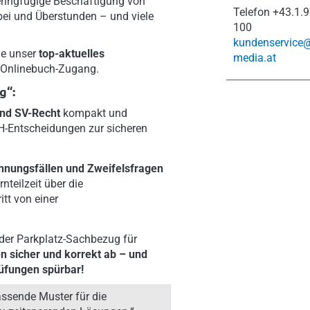
eringfügige Beschäftigung von
Telefon
+43.1.9
 bei und Überstunden – und viele
100
kundenservice
ie unser
top-aktuelles
media.at
 Onlinebuch-Zugang.
g“:
und SV-Recht
kompakt und
GH-Entscheidungen zur sicheren
chnungsfällen und Zweifelsfragen
teilzeit über die
tt von einer
der Parkplatz-Sachbezug für
n sicher und korrekt ab – und
üfungen spürbar!
passende Muster für die