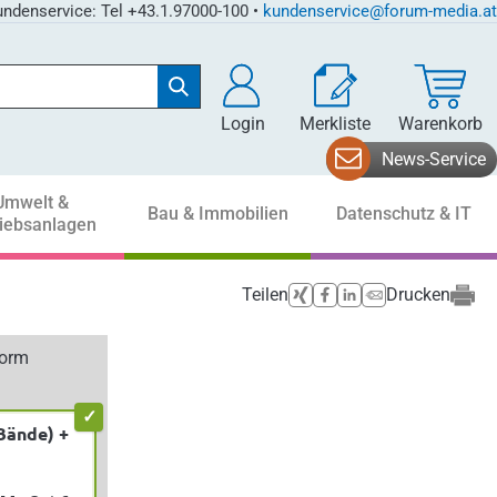
ndenservice: Tel +43.1.97000-100 •
kundenservice@forum-media.at
Login
Merkliste
Warenkorb
News-Service
Umwelt &
Bau & Immobilien
Datenschutz & IT
riebsanlagen
Teilen
Drucken
form
Bände) +