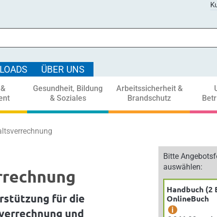
Ku
LOADS
ÜBER UNS
 &
Gesundheit, Bildung
Arbeitssicherheit &
ent
& Soziales
Brandschutz
Bet
ltsverrechnung
Bitte Angebots
auswählen:
rrechnung
Handbuch (2 
rstützung für die
OnlineBuch
i
nverrechnung und