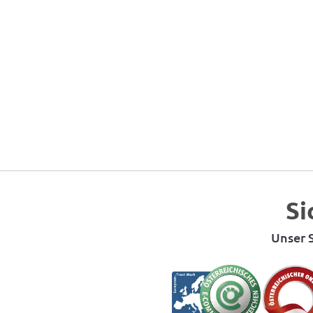
Si
Unser S