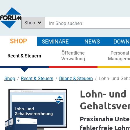
Shop
Im Shop suchen
In News suchen
SHOP
SEMINARE
NEWS
DOWN
In Downloads suchen
Öffentliche
Personal
In Seminaren suchen
Recht & Steuern
Verwaltung
Managem
Shop
Recht & Steuern
Bilanz & Steuern
Lohn- und Geha
Lohn- und
Gehaltsve
Praxisnahe Unte
fehlerfreie Loh