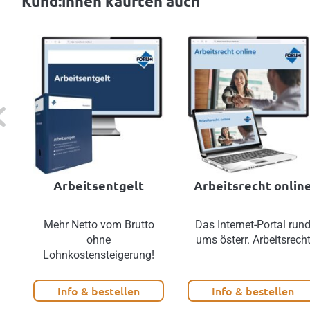
Kund:innen kauften auch
evious
Arbeitsentgelt
Arbeitsrecht onlin
Mehr Netto vom Brutto
Das Internet-Portal run
ohne
ums österr. Arbeitsrech
Lohnkostensteigerung!
Info & bestellen
Info & bestellen