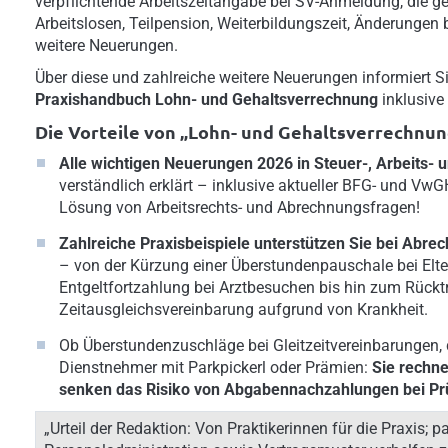
verpflichtende Arbeitszeitangabe bei SV-Anmeldung, die g
Arbeitslosen, Teilpension, Weiterbildungszeit, Änderungen
weitere Neuerungen.
Über diese und zahlreiche weitere Neuerungen informiert S
Praxishandbuch Lohn- und Gehaltsverrechnung
inklusive
Die Vorteile von „Lohn- und Gehaltsverrechnun
Alle wichtigen Neuerungen 2026 in Steuer-, Arbeits- 
verständlich erklärt – inklusive aktueller BFG- und Vw
Lösung von Arbeitsrechts- und Abrechnungsfragen!
Zahlreiche Praxisbeispiele unterstützen Sie bei Abre
– von der Kürzung einer Überstundenpauschale bei Eltern
Entgeltfortzahlung bei Arztbesuchen bis hin zum Rücktri
Zeitausgleichsvereinbarung aufgrund von Krankheit.
Ob Überstundenzuschläge bei Gleitzeitvereinbarungen, 
Dienstnehmer mit Parkpickerl oder Prämien:
Sie rechne
senken das Risiko von Abgabennachzahlungen bei Pr
„Urteil der Redaktion: Von Praktikerinnen für die Praxis; 