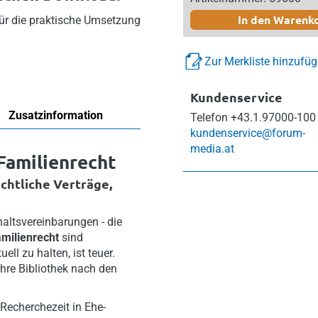
In den Warenk
ür die praktische Umsetzung
Zur Merkliste hinzufü
Kundenservice
Zusatzinformation
Telefon
+43.1.97000-100
kundenservice@forum-
media.at
Familienrecht
chtliche Verträge,
ltsvereinbarungen - die
amilienrecht
sind
ell zu halten, ist teuer.
Ihre Bibliothek nach den
 Recherchezeit in Ehe-