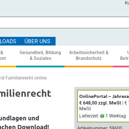
Ku
LOADS
ÜBER UNS
 &
Gesundheit, Bildung
Arbeitssicherheit &
ent
& Soziales
Brandschutz
Bet
nd Familienrecht online
milienrecht
OnlinePortal – Jahres
€ 648,00 zzgl. MwSt
| € 712,80 inkl.
MwSt
Lieferzeit:
1 Werktag
undlagen und
achen Download!
Artikelnummer: 59600