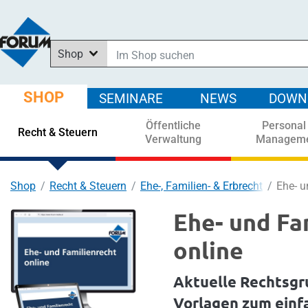
Shop
Im Shop suchen
In News suchen
SHOP
SEMINARE
NEWS
DOWN
In Downloads suchen
Öffentliche
Personal
In Seminaren suchen
Recht & Steuern
Verwaltung
Managem
Shop
Recht & Steuern
Ehe-, Familien- & Erbrecht
Ehe- u
Ehe- und Fa
online
Aktuelle Rechtsgr
Vorlagen zum einf