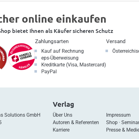
cher online einkaufen
hop bietet Ihnen als Käufer sicheren Schutz
Zahlungsarten
Versand
Kauf auf Rechnung
Österreichi
eps-Überweisung
Kreditkarte (Visa, Mastercard)
PayPal
Verlag
s Solutions GmbH
Über Uns
Impressum
5
Autoren & Referenten
Shop
·
Semina
Karriere
Presse & Medi