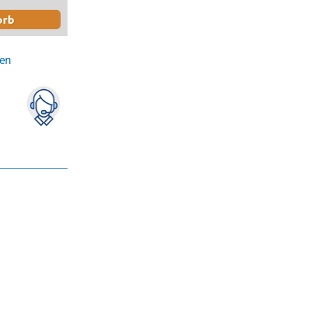
orb
gen