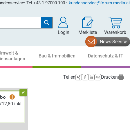
ndenservice: Tel +43.1.97000-100 •
kundenservice@forum-media.at
Login
Merkliste
Warenkorb
News-Service
Umwelt &
Bau & Immobilien
Datenschutz & IT
riebsanlagen
Teilen
Drucken
abo
i