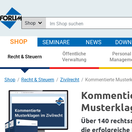
Shop
Im Shop suchen
In News suchen
SHOP
SEMINARE
NEWS
DOWN
In Downloads suchen
Öffentliche
Personal
In Seminaren suchen
Recht & Steuern
Verwaltung
Managem
Shop
Recht & Steuern
Zivilrecht
Kommentierte Musterkl
Kommenti
Musterklag
Über 140 rechts
die erfolgreiche