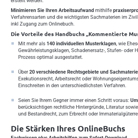
erstellt werden.
Minimieren Sie Ihren Arbeitsaufwand
mithilfe
praxiserpr
Verfahrensarten und die wichtigsten Sachmaterien im Zivi
inkl Zugang zum Onlinebuch.
Die Vorteile des Handbuchs „Kommentierte Mus
Mit mehr als
140 individuellen Musterklagen
, wie Ehe
Gewährleistungsklagen, Schadenersatz-, Stufen- oder H
Prozess optimal ausgestattet.
Über
20 verschiedene Rechtsgebiete und Sachmateri
Exekutionsrecht, Arbeitsrecht oder Wohnungseigentumsre
Einschreiten in den unterschiedlichsten Verfahren.
Seien Sie Ihrem Gegner immer einen Schritt voraus:
Um
berücksichtigen rechtliche Hintergründe, Literatur sowi
und Bestandrecht, zum Erbrecht oder Immaterialgüterre
Die Stärken Ihres OnlineBuchs
Fachwissen plus Arbeitshilfen zum Sofort-Download