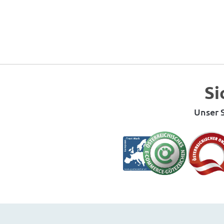
Si
Unser S