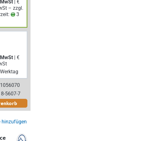
. MwSt
| €
wSt – zzgl.
rzeit:
3
. MwSt
| €
wSt
Werktag
 1056070
18-5607-7
renkorb
e hinzufügen
ce