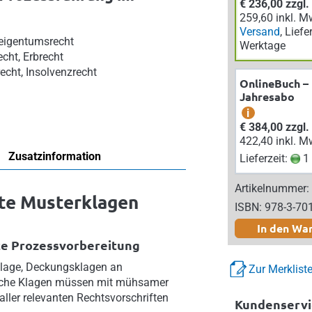
€ 236,00 zzgl
259,60 inkl. M
Versand
, Liefe
eigentumsrecht
Werktage
echt, Erbrecht
echt, Insolvenzrecht
OnlineBuch –
Jahresabo
i
€ 384,00 zzgl
422,40 inkl. M
Zusatzinformation
Lieferzeit:
1 
Artikelnummer:
bte Musterklagen
ISBN: 978-3-70
In den Wa
nte Prozessvorbereitung
klage, Deckungsklagen an
Zur Merklist
eiche Klagen müssen mit mühsamer
ller relevanten Rechtsvorschriften
Kundenservi