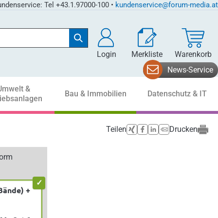
ndenservice: Tel +43.1.97000-100 •
kundenservice@forum-media.at
Login
Merkliste
Warenkorb
News-Service
Umwelt &
Bau & Immobilien
Datenschutz & IT
riebsanlagen
Teilen
Drucken
form
Bände) +