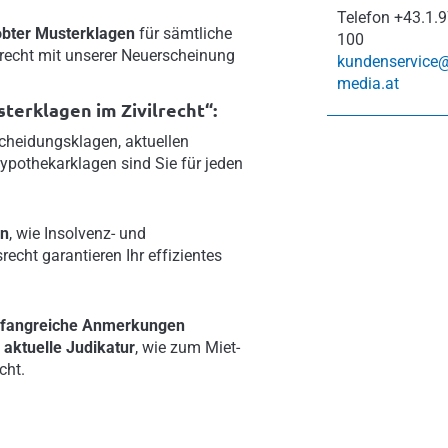
Telefon
+43.1.9
obter Musterklagen
für sämtliche
100
lrecht mit unserer Neuerscheinung
kundenservice
media.at
terklagen im Zivilrecht“:
scheidungsklagen, aktuellen
ypothekarklagen sind Sie für jeden
en
, wie Insolvenz- und
cht garantieren Ihr effizientes
fangreiche Anmerkungen
e
aktuelle Judikatur
, wie zum Miet-
cht.