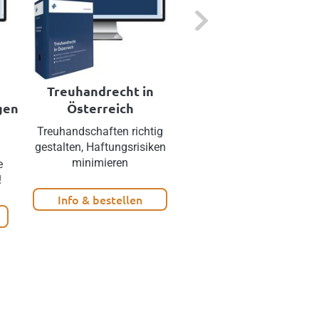
Next
Treuhandrecht in
MS Rechtsmittel un
gen
Österreich
Rechtsbehelfe
Treuhandschaften richtig
Vorlagen für alle Arten v
gestalten, Haftungsrisiken
Rechtsmitteln
minimieren
e
!
Info & bestellen
Info & bestellen