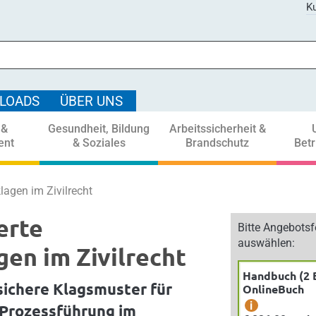
Ku
LOADS
ÜBER UNS
 &
Gesundheit, Bildung
Arbeitssicherheit &
ent
& Soziales
Brandschutz
Bet
agen im Zivilrecht
erte
Bitte Angebots
auswählen:
en im Zivilrecht
Handbuch (2 
sichere Klagsmuster für
OnlineBuch
i
 Prozessführung im