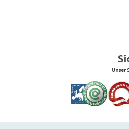
Si
Unser S