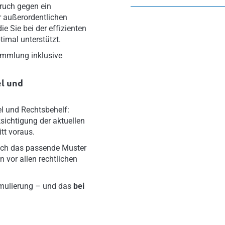
ruch gegen ein
r außerordentlichen
e Sie bei der effizienten
imal unterstützt.
ammlung inklusive
l und
el und Rechtsbehelf:
ksichtigung der aktuellen
tt voraus.
asch das passende Muster
vor allen rechtlichen
mulierung – und das
bei