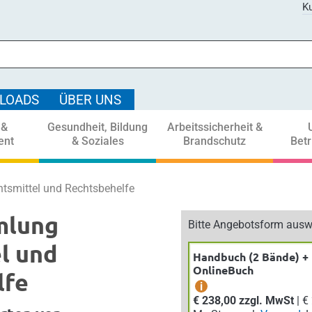
Ku
LOADS
ÜBER UNS
 &
Gesundheit, Bildung
Arbeitssicherheit &
ent
& Soziales
Brandschutz
Bet
smittel und Rechtsbehelfe
mlung
Bitte Angebotsform ausw
l und
Handbuch (2 Bände) +
OnlineBuch
lfe
i
€ 238,00 zzgl. MwSt
| € 261,80 inkl.