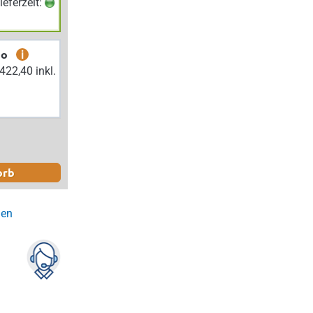
Lieferzeit:
bo
i
orb
gen