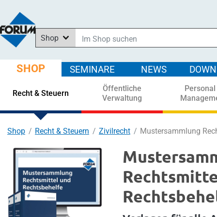
Shop
Im Shop suchen
In News suchen
SHOP
SEMINARE
NEWS
DOWN
In Downloads suchen
Öffentliche
Personal
In Seminaren suchen
Recht & Steuern
Verwaltung
Managem
Shop
Recht & Steuern
Zivilrecht
Mustersammlung Recht
Mustersam
Rechtsmitte
Rechtsbehe