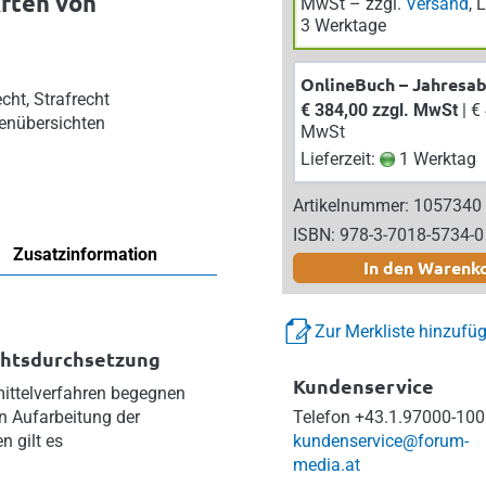
Arten von
MwSt – zzgl.
Versand
, 
3 Werktage
OnlineBuch – Jahresa
cht, Strafrecht
€ 384,00 zzgl. MwSt
| € 422,40 inkl.
enübersichten
MwSt
Lieferzeit:
1 Werktag
Artikelnummer: 1057340
ISBN: 978-3-7018-5734-0
Zusatzinformation
In den Warenk
Zur Merkliste hinzufü
chtsdurchsetzung
Kundenservice
smittelverfahren begegnen
en Aufarbeitung der
Telefon
+43.1.97000-100
n gilt es
kundenservice@forum-
media.at