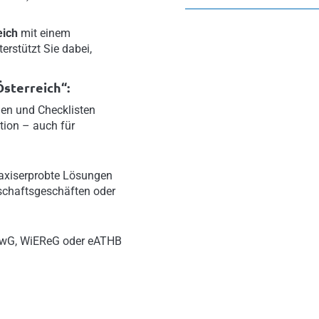
eich
mit einem
rstützt Sie dabei,
sterreich“:
gen und Checklisten
tion – auch für
raxiserprobte Lösungen
schaftsgeschäften oder
wG, WiEReG oder eATHB