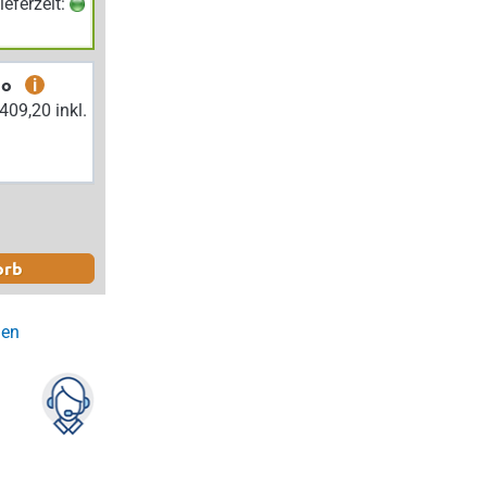
Lieferzeit:
bo
i
orb
gen