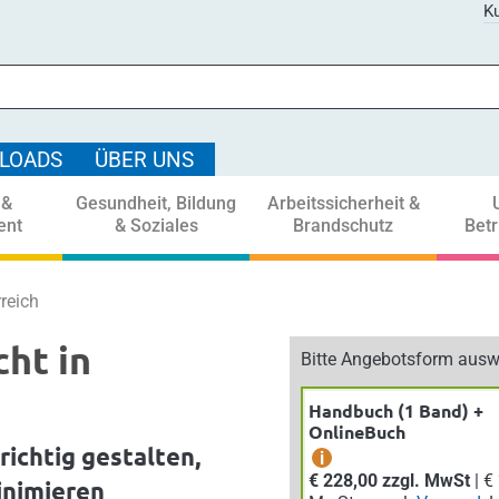
Ku
LOADS
ÜBER UNS
 &
Gesundheit, Bildung
Arbeitssicherheit &
ent
& Soziales
Brandschutz
Bet
reich
ht in
Bitte Angebotsform ausw
Handbuch (1 Band) +
OnlineBuch
ichtig gestalten,
i
€ 228,00 zzgl. MwSt
| € 250,80 inkl.
inimieren