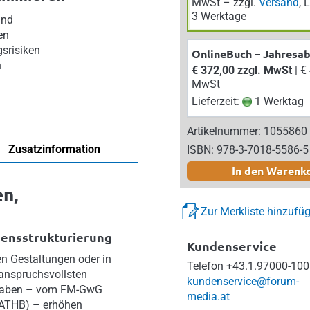
MwSt – zzgl.
Versand
, 
3 Werktage
und
en
srisiken
OnlineBuch – Jahresa
n
€ 372,00 zzgl. MwSt
| € 409,20 inkl.
MwSt
Lieferzeit:
1 Werktag
Artikelnummer: 1055860
Zusatzinformation
ISBN: 978-3-7018-5586-5
In den Warenk
en,
Zur Merkliste hinzufü
mensstrukturierung
Kundenservice
en Gestaltungen oder in
Telefon
+43.1.97000-100
anspruchsvollsten
kundenservice@forum-
orgaben – vom FM-GwG
media.at
eATHB) – erhöhen