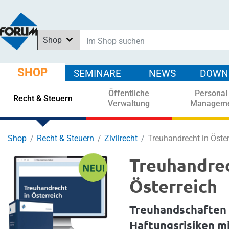
Shop
Im Shop suchen
In News suchen
SHOP
SEMINARE
NEWS
DOWN
In Downloads suchen
Öffentliche
Personal
In Seminaren suchen
Recht & Steuern
Verwaltung
Managem
Shop
Recht & Steuern
Zivilrecht
Treuhandrecht in Öster
Treuhandrec
Österreich
Treuhandschaften r
Haftungsrisiken m