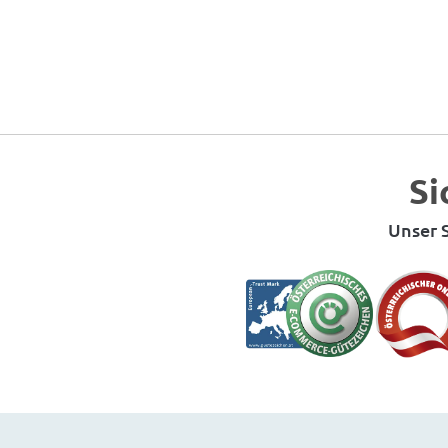
Si
Unser S