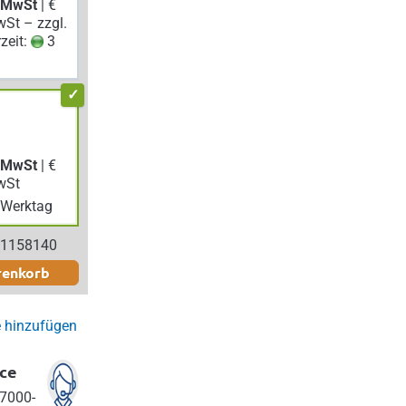
. MwSt
| €
wSt – zzgl.
rzeit:
3
. MwSt
| €
wSt
Werktag
 1158140
renkorb
e hinzufügen
ce
7000-