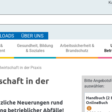
Ku
LOADS
ÜBER UNS
 &
Gesundheit, Bildung
Arbeitssicherheit &
ent
& Soziales
Brandschutz
Bet
lwirtschaft in der Praxis
schaft in der
Bitte Angebots
auswählen:
Handbuch (2 
tzliche Neuerungen rund
OnlineBuch
i
g betrieblicher Abfälle!