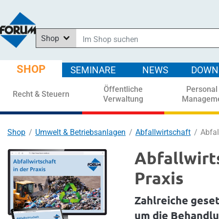
Shop
Im Shop suchen
In News suchen
SHOP
SEMINARE
NEWS
DOWN
In Downloads suchen
Öffentliche
Personal
In Seminaren suchen
Recht & Steuern
Verwaltung
Managem
Shop
Umwelt & Betriebsanlagen
Abfallwirtschaft
Abfal
Abfallwirt
Praxis
Zahlreiche gese
um die Behandlun