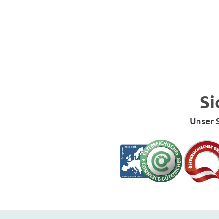
Si
Unser S