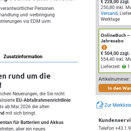
€ 228,00 zzgl
250,80 inkl. M
 verantwortlicher Personen
Versand
, Liefe
handlung und -verbringung
Werktage
strierungen via EDM uvm
OnlineBuch –
Jahresabo
i
€ 504,00 zzgl
Zusatzinformation
554,40 inkl. M
Lieferzeit:
1 
en rund um die
Artikelnummer:
!
In den Wa
lichen Neuerungen, die Sie nicht
lisierte
EU-Abfallrahmenrichtlinie
Zur Merklist
ts
ab Mai 2026 die alten
and
mit sich bringt.
Kundenservi
ntan für Batterien und Akkus
Telefon
+43.1.9
etreten, aber ein neues