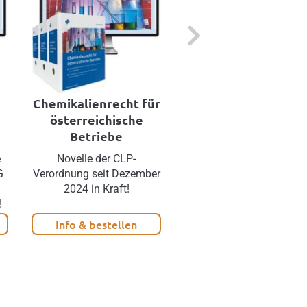
Next
Chemikalienrecht für
Nachhaltigkeits-
österreichische
Berichterstattung
Betriebe
Erstellen Sie Ihren Berich
rechtskonform und
e
Novelle der CLP-
zeitsparend!
G
Verordnung seit Dezember
2024 in Kraft!
!
Info & bestellen
Info & bestellen