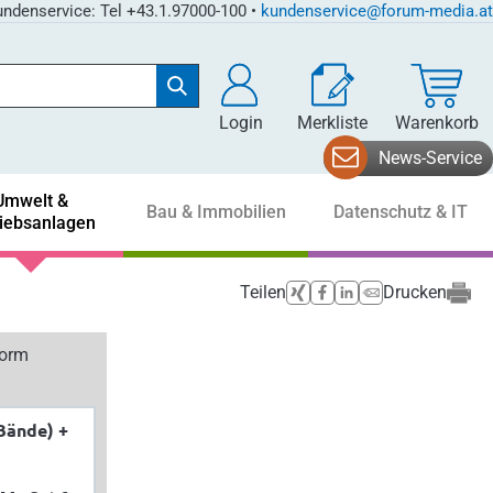
ndenservice: Tel +43.1.97000-100 •
kundenservice@forum-media.at
Login
Merkliste
Warenkorb
News-Service
Umwelt &
Bau & Immobilien
Datenschutz & IT
riebsanlagen
Teilen
Drucken
form
Bände) +