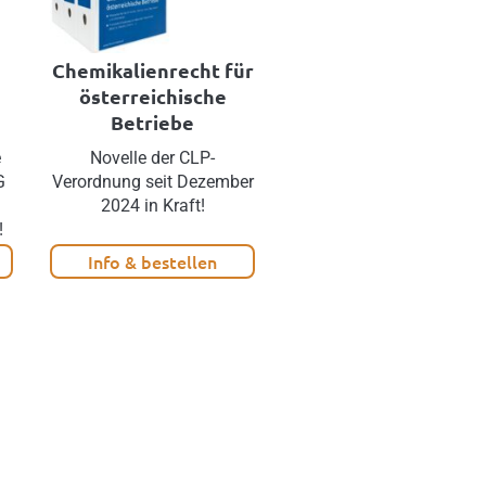
Chemikalienrecht für
Nachhaltigkeits-
österreichische
Berichterstattung
Betriebe
Erstellen Sie Ihren Berich
rechtskonform und
e
Novelle der CLP-
zeitsparend!
G
Verordnung seit Dezember
2024 in Kraft!
!
Info & bestellen
Info & bestellen