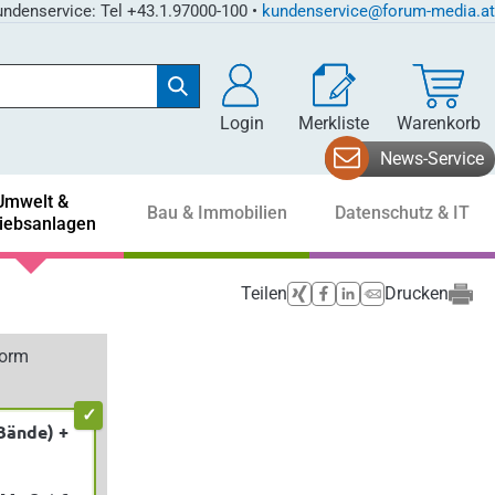
ndenservice: Tel +43.1.97000-100 •
kundenservice@forum-media.at
Login
Merkliste
Warenkorb
News-Service
Umwelt &
Bau & Immobilien
Datenschutz & IT
riebsanlagen
Teilen
Drucken
form
Bände) +