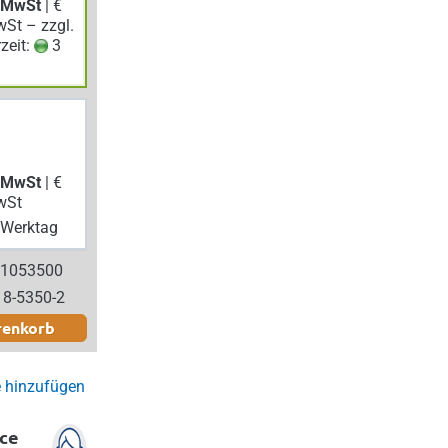
. MwSt
| €
wSt – zzgl.
rzeit:
3
. MwSt
| €
wSt
Werktag
 1053500
18-5350-2
renkorb
e hinzufügen
ce