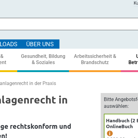
Ku
LOADS
ÜBER UNS
 &
Gesundheit, Bildung
Arbeitssicherheit &
ent
& Soziales
Brandschutz
Bet
anlagenrecht in der Praxis
lagenrecht in
Bitte Angebots
auswählen:
Handbuch (2 
age rechtskonform und
OnlineBuch
i
en!