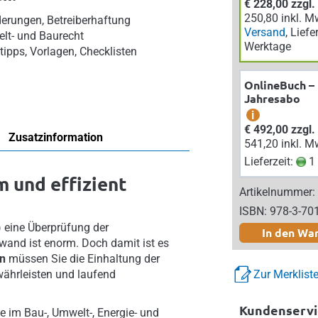
€ 228,00 zzgl
250,80 inkl. M
rungen, Betreiberhaftung
Versand
, Liefe
lt- und Baurecht
Werktage
tipps, Vorlagen, Checklisten
OnlineBuch –
Jahresabo
i
€ 492,00 zzgl
Zusatzinformation
541,20 inkl. M
Lieferzeit:
1 
 und effizient
Artikelnummer:
ISBN: 978-3-70
 eine Überprüfung der
In den Wa
wand ist enorm. Doch damit ist es
en
müssen Sie die Einhaltung der
währleisten und laufend
Zur Merklist
Kundenservi
 im Bau-, Umwelt-, Energie- und