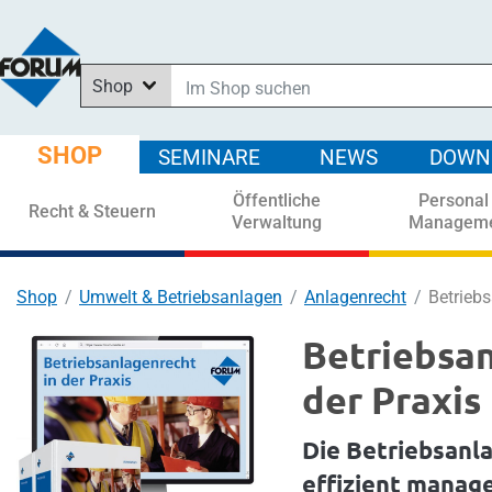
Shop
Im Shop suchen
In News suchen
SHOP
SEMINARE
NEWS
DOWN
In Downloads suchen
Öffentliche
Personal
In Seminaren suchen
Recht & Steuern
Verwaltung
Managem
Shop
Umwelt & Betriebsanlagen
Anlagenrecht
Betriebs
Betriebsan
der Praxis
Die Betriebsanl
effizient manag