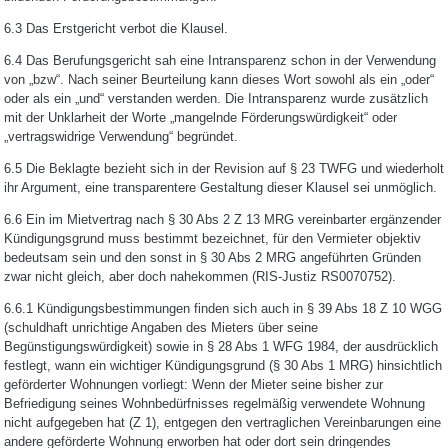
6.3 Das Erstgericht verbot die Klausel.
6.4 Das Berufungsgericht sah eine Intransparenz schon in der Verwendung
von „bzw“. Nach seiner Beurteilung kann dieses Wort sowohl als ein „oder“
oder als ein „und“ verstanden werden. Die Intransparenz wurde zusätzlich
mit der Unklarheit der Worte „mangelnde Förderungswürdigkeit“ oder
„vertragswidrige Verwendung“ begründet.
6.5 Die Beklagte bezieht sich in der Revision auf § 23 TWFG und wiederholt
ihr Argument, eine transparentere Gestaltung dieser Klausel sei unmöglich.
6.6 Ein im Mietvertrag nach § 30 Abs 2 Z 13 MRG vereinbarter ergänzender
Kündigungsgrund muss bestimmt bezeichnet, für den Vermieter objektiv
bedeutsam sein und den sonst in § 30 Abs 2 MRG angeführten Gründen
zwar nicht gleich, aber doch nahekommen (RIS-Justiz RS0070752).
6.6.1 Kündigungsbestimmungen finden sich auch in § 39 Abs 18 Z 10 WGG
(schuldhaft unrichtige Angaben des Mieters über seine
Begünstigungswürdigkeit) sowie in § 28 Abs 1 WFG 1984, der ausdrücklich
festlegt, wann ein wichtiger Kündigungsgrund (§ 30 Abs 1 MRG) hinsichtlich
geförderter Wohnungen vorliegt: Wenn der Mieter seine bisher zur
Befriedigung seines Wohnbedürfnisses regelmäßig verwendete Wohnung
nicht aufgegeben hat (Z 1), entgegen den vertraglichen Vereinbarungen eine
andere geförderte Wohnung erworben hat oder dort sein dringendes