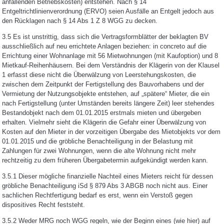
anfallenden Betriebskosten) entstehen. Nach § 14
Entgeltrichtlinienverordnung (ERVO) seien Ausfälle an Entgelt jedoch aus
den Rücklagen nach § 14 Abs 1 Z 8 WGG zu decken.
3.5 Es ist unstrittig, dass sich die Vertragsformblätter der beklagten BV
ausschließlich auf neu errichtete Anlagen beziehen: in concreto auf die
Errichtung einer Wohnanlage mit 56 Mietwohnungen (mit Kaufoption) und 8
Mietkauf-Reihenhäusern. Bei dem Verständnis der Klägerin von der Klausel
1 erfasst diese nicht die Überwälzung von Leerstehungskosten, die
zwischen dem Zeitpunkt der Fertigstellung des Bauvorhabens und der
Vermietung der Nutzungsobjekte entstehen, auf „spätere“ Mieter, die ein
nach Fertigstellung (unter Umständen bereits längere Zeit) leer stehendes
Bestandobjekt nach dem 01.01.2015 erstmals mieten und übergeben
erhalten. Vielmehr sieht die Klägerin die Gefahr einer Überwälzung von
Kosten auf den Mieter in der vorzeitigen Übergabe des Mietobjekts vor dem
01.01.2015 und die gröbliche Benachteiligung in der Belastung mit
Zahlungen für zwei Wohnungen, wenn die alte Wohnung nicht mehr
rechtzeitig zu dem früheren Übergabetermin aufgekündigt werden kann.
3.5.1 Dieser mögliche finanzielle Nachteil eines Mieters reicht für dessen
gröbliche Benachteiligung iSd § 879 Abs 3 ABGB noch nicht aus. Einer
sachlichen Rechtfertigung bedarf es erst, wenn ein Verstoß gegen
dispositives Recht feststeht.
3.5.2 Weder MRG noch WGG regeln, wie der Beginn eines (wie hier) auf