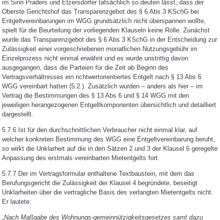
im Sinn Praders und Etzersdorfer tatsächlich so deuten lässt, dass der
Oberste Gerichtshof das Transparenzgebot des § 6 Abs 3 KSchG bei
Entgeltvereinbarungen im WGG grundsätzlich nicht überspannen wollte,
spielt für die Beurteilung der vorliegenden Klauseln keine Rolle. Zunächst
wurde das Transparenzgebot des § 6 Abs 3 KSchG in der Entscheidung zur
Zulässigkeit einer vorgeschriebenen monatlichen Nutzungsgebühr im
Einzelprozess nicht einmal erwähnt und es wurde unstrittig davon
ausgegangen, dass die Parteien für die Zeit ab Beginn des
Vertragsverhältnisses ein richtwertorientiertes Entgelt nach § 13 Abs 6
WGG vereinbart hatten (5.2.). Zusätzlich wurden – anders als hier – im
Vertrag die Bestimmungen des § 13 Abs 6 und § 14 WGG mit den
jeweiligen herangezogenen Entgeltkomponenten übersichtlich und detailliert
dargestellt.
5.7.6 Ist für den durchschnittlichen Verbraucher nicht einmal klar, auf
welcher konkreten Bestimmung des WGG eine Entgeltvereinbarung beruht,
so wirkt die Unklarheit auf die in den Sätzen 2 und 3 der Klausel 6 geregelte
Anpassung des erstmals vereinbarten Mietentgelts fort.
5.7.7 Der im Vertragsformular enthaltene Textbaustein, mit dem das
Berufungsgericht die Zulässigkeit der Klausel 4 begründete, beseitigt
Unklarheiten über die vertragliche Basis des verlangten Mietentgelts nicht.
Er lautete:
„Nach Maßgabe des Wohnungs-gemeinnützigkeitsgesetzes samt dazu