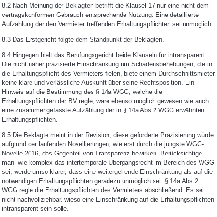
8.2 Nach Meinung der Beklagten betrifft die Klausel 17 nur eine nicht dem
vertragskonformen Gebrauch entsprechende Nutzung. Eine detaillierte
Aufzählung der den Vermieter treffenden Erhaltungspflichten sei unmöglich.
8.3 Das Erstgericht folgte dem Standpunkt der Beklagten.
8.4 Hingegen hielt das Berufungsgericht beide Klauseln für intransparent.
Die nicht näher präzisierte Einschränkung um Schadensbehebungen, die in
die Erhaltungspflicht des Vermieters fielen, biete einem Durchschnittsmieter
keine klare und verlässliche Auskunft über seine Rechtsposition. Ein
Hinweis auf die Bestimmung des § 14a WGG, welche die
Erhaltungspflichten der BV regle, wäre ebenso möglich gewesen wie auch
eine zusammengefasste Aufzählung der in § 14a Abs 2 WGG erwähnten
Erhaltungspflichten.
8.5 Die Beklagte meint in der Revision, diese geforderte Präzisierung würde
aufgrund der laufenden Novellierungen, wie erst durch die jüngste WGG-
Novelle 2016, das Gegenteil von Transparenz bewirken. Berücksichtige
man, wie komplex das intertemporale Übergangsrecht im Bereich des WGG
sei, werde umso klarer, dass eine weitergehende Einschränkung als auf die
notwendigen Erhaltungspflichten geradezu unmöglich sei. § 14a Abs 2
WGG regle die Erhaltungspflichten des Vermieters abschließend. Es sei
nicht nachvollziehbar, wieso eine Einschränkung auf die Erhaltungspflichten
intransparent sein solle.