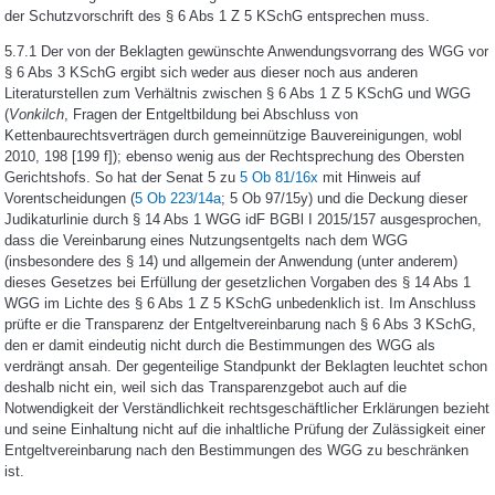
der Schutzvorschrift des § 6 Abs 1 Z 5 KSchG entsprechen muss.
5.7.1 Der von der Beklagten gewünschte Anwendungsvorrang des WGG vor
§ 6 Abs 3 KSchG ergibt sich weder aus dieser noch aus anderen
Literaturstellen zum Verhältnis zwischen § 6 Abs 1 Z 5 KSchG und WGG
(
Vonkilch
, Fragen der Entgeltbildung bei Abschluss von
Kettenbaurechtsverträgen durch gemeinnützige Bauvereinigungen, wobl
2010, 198 [199 f]); ebenso wenig aus der Rechtsprechung des Obersten
Gerichtshofs. So hat der Senat 5 zu
5 Ob 81/16x
mit Hinweis auf
Vorentscheidungen (
5 Ob 223/14a
; 5 Ob 97/15y) und die Deckung dieser
Judikaturlinie durch § 14 Abs 1 WGG idF BGBl I 2015/157 ausgesprochen,
dass die Vereinbarung eines Nutzungsentgelts nach dem WGG
(insbesondere des § 14) und allgemein der Anwendung (unter anderem)
dieses Gesetzes bei Erfüllung der gesetzlichen Vorgaben des § 14 Abs 1
WGG im Lichte des § 6 Abs 1 Z 5 KSchG unbedenklich ist. Im Anschluss
prüfte er die Transparenz der Entgeltvereinbarung nach § 6 Abs 3 KSchG,
den er damit eindeutig nicht durch die Bestimmungen des WGG als
verdrängt ansah. Der gegenteilige Standpunkt der Beklagten leuchtet schon
deshalb nicht ein, weil sich das Transparenzgebot auch auf die
Notwendigkeit der Verständlichkeit rechtsgeschäftlicher Erklärungen bezieht
und seine Einhaltung nicht auf die inhaltliche Prüfung der Zulässigkeit einer
Entgeltvereinbarung nach den Bestimmungen des WGG zu beschränken
ist.