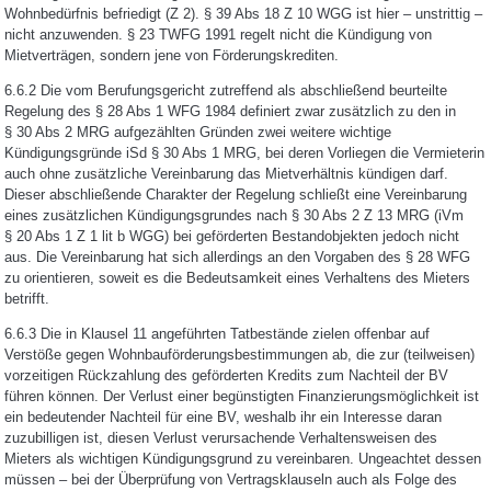
Wohnbedürfnis befriedigt (Z 2). § 39 Abs 18 Z 10 WGG ist hier – unstrittig –
nicht anzuwenden. § 23 TWFG 1991 regelt nicht die Kündigung von
Mietverträgen, sondern jene von Förderungskrediten.
6.6.2 Die vom Berufungsgericht zutreffend als abschließend beurteilte
Regelung des § 28 Abs 1 WFG 1984 definiert zwar zusätzlich zu den in
§ 30 Abs 2 MRG aufgezählten Gründen zwei weitere wichtige
Kündigungsgründe iSd § 30 Abs 1 MRG, bei deren Vorliegen die Vermieterin
auch ohne zusätzliche Vereinbarung das Mietverhältnis kündigen darf.
Dieser abschließende Charakter der Regelung schließt eine Vereinbarung
eines zusätzlichen Kündigungsgrundes nach § 30 Abs 2 Z 13 MRG (iVm
§ 20 Abs 1 Z 1 lit b WGG) bei geförderten Bestandobjekten jedoch nicht
aus. Die Vereinbarung hat sich allerdings an den Vorgaben des § 28 WFG
zu orientieren, soweit es die Bedeutsamkeit eines Verhaltens des Mieters
betrifft.
6.6.3 Die in Klausel 11 angeführten Tatbestände zielen offenbar auf
Verstöße gegen Wohnbauförderungsbestimmungen ab, die zur (teilweisen)
vorzeitigen Rückzahlung des geförderten Kredits zum Nachteil der BV
führen können. Der Verlust einer begünstigten Finanzierungsmöglichkeit ist
ein bedeutender Nachteil für eine BV, weshalb ihr ein Interesse daran
zuzubilligen ist, diesen Verlust verursachende Verhaltensweisen des
Mieters als wichtigen Kündigungsgrund zu vereinbaren. Ungeachtet dessen
müssen – bei der Überprüfung von Vertragsklauseln auch als Folge des