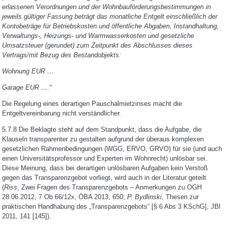
erlassenen Verordnungen und der Wohnbauförderungsbestimmungen in
jeweils gültiger Fassung beträgt das monatliche Entgelt einschließlich der
Kontobeträge für Betriebskosten und öffentliche Abgaben, Instandhaltung,
Verwaltungs-, Heizungs- und Warmwasserkosten und gesetzliche
Umsatzsteuer (gerundet) zum Zeitpunkt des Abschlusses dieses
Vertrags/mit Bezug des Bestandobjekts:
Wohnung EUR …
Garage EUR ….
“
Die Regelung eines derartigen Pauschalmietzinses macht die
Entgeltvereinbarung nicht verständlicher.
5.7.8 Die Beklagte steht auf dem Standpunkt, dass die Aufgabe, die
Klauseln transparenter zu gestalten aufgrund der überaus komplexen
gesetzlichen Rahmenbedingungen (WGG, ERVO, GRVO) für sie (und auch
einen Universitätsprofessor und Experten im Wohnrecht) unlösbar sei.
Diese Meinung, dass bei derartigen unlösbaren Aufgaben kein Verstoß
gegen das Transparenzgebot vorliegt, wird auch in der Literatur geteilt
(
Riss
, Zwei Fragen des Transparenzgebots – Anmerkungen zu OGH
28.06.2012, 7 Ob 66/12x, ÖBA 2013, 650;
P. Bydlinski
, Thesen zur
praktischen Handhabung des „Transparenzgebots“ [§ 6 Abs 3 KSchG], JBl
2011, 141 [145]).