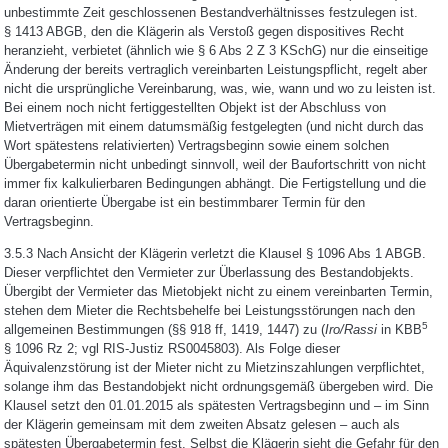
unbestimmte Zeit geschlossenen Bestandverhältnisses festzulegen ist.
§ 1413 ABGB, den die Klägerin als Verstoß gegen dispositives Recht
heranzieht, verbietet (ähnlich wie § 6 Abs 2 Z 3 KSchG) nur die einseitige
Änderung der bereits vertraglich vereinbarten Leistungspflicht, regelt aber
nicht die ursprüngliche Vereinbarung, was, wie, wann und wo zu leisten ist.
Bei einem noch nicht fertiggestellten Objekt ist der Abschluss von
Mietverträgen mit einem datumsmäßig festgelegten (und nicht durch das
Wort spätestens relativierten) Vertragsbeginn sowie einem solchen
Übergabetermin nicht unbedingt sinnvoll, weil der Baufortschritt von nicht
immer fix kalkulierbaren Bedingungen abhängt. Die Fertigstellung und die
daran orientierte Übergabe ist ein bestimmbarer Termin für den
Vertragsbeginn.
3.5.3 Nach Ansicht der Klägerin verletzt die Klausel § 1096 Abs 1 ABGB.
Dieser verpflichtet den Vermieter zur Überlassung des Bestandobjekts.
Übergibt der Vermieter das Mietobjekt nicht zu einem vereinbarten Termin,
stehen dem Mieter die Rechtsbehelfe bei Leistungsstörungen nach den
5
allgemeinen Bestimmungen (§§ 918 ff, 1419, 1447) zu (
Iro/Rassi
in KBB
§ 1096 Rz 2; vgl RIS-Justiz RS0045803). Als Folge dieser
Äquivalenzstörung ist der Mieter nicht zu Mietzinszahlungen verpflichtet,
solange ihm das Bestandobjekt nicht ordnungsgemäß übergeben wird. Die
Klausel setzt den 01.01.2015 als spätesten Vertragsbeginn und – im Sinn
der Klägerin gemeinsam mit dem zweiten Absatz gelesen – auch als
spätesten Übergabetermin fest. Selbst die Klägerin sieht die Gefahr für den