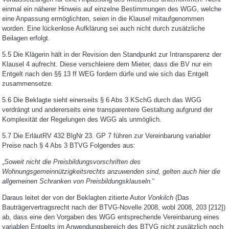
einmal ein näherer Hinweis auf einzelne Bestimmungen des WGG, welche
eine Anpassung ermöglichten, seien in die Klausel mitaufgenommen
worden. Eine lückenlose Aufklärung sei auch nicht durch zusätzliche
Beilagen erfolgt.
5.5 Die Klägerin hält in der Revision den Standpunkt zur Intransparenz der
Klausel 4 aufrecht. Diese verschleiere dem Mieter, dass die BV nur ein
Entgelt nach den §§ 13 ff WEG fordern dürfe und wie sich das Entgelt
zusammensetze.
5.6 Die Beklagte sieht einerseits § 6 Abs 3 KSchG durch das WGG
verdrängt und andererseits eine transparentere Gestaltung aufgrund der
Komplexität der Regelungen des WGG als unmöglich.
5.7 Die ErläutRV 432 BlgNr 23. GP 7 führen zur Vereinbarung variabler
Preise nach § 4 Abs 3 BTVG Folgendes aus:
„
Soweit nicht die Preisbildungsvorschriften des
Wohnungsgemeinnützigkeitsrechts anzuwenden sind, gelten auch hier die
allgemeinen Schranken von Preisbildungsklauseln.
“
Daraus leitet der von der Beklagten zitierte Autor
Vonkilch
(Das
Bauträgervertragsrecht nach der BTVG-Novelle 2008, wobl 2008, 203 [212])
ab, dass eine den Vorgaben des WGG entsprechende Vereinbarung eines
variablen Entgelts im Anwendungsbereich des BTVG nicht zusätzlich noch