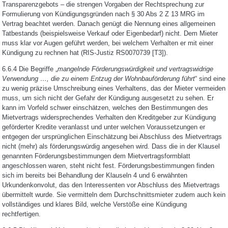
Transparenzgebots – die strengen Vorgaben der Rechtsprechung zur
Formulierung von Kündigungsgründen nach § 30 Abs 2 Z 13 MRG im
Vertrag beachtet werden. Danach genügt die Nennung eines allgemeinen
Tatbestands (beispielsweise Verkauf oder Eigenbedarf) nicht. Dem Mieter
muss klar vor Augen geführt werden, bei welchem Verhalten er mit einer
Kündigung zu rechnen hat (RIS-Justiz RS0070739 [T3]).
6.6.4 Die Begriffe „
mangelnde Förderungswürdigkeit und vertragswidrige
Verwendung …, die zu einem Entzug der Wohnbauförderung führt
“ sind eine
zu wenig präzise Umschreibung eines Verhaltens, das der Mieter vermeiden
muss, um sich nicht der Gefahr der Kündigung ausgesetzt zu sehen. Er
kann im Vorfeld schwer einschätzen, welches den Bestimmungen des
Mietvertrags widersprechendes Verhalten den Kreditgeber zur Kündigung
geförderter Kredite veranlasst und unter welchen Voraussetzungen er
entgegen der ursprünglichen Einschätzung bei Abschluss des Mietvertrags
nicht (mehr) als förderungswürdig angesehen wird. Dass die in der Klausel
genannten Förderungsbestimmungen dem Mietvertragsformblatt
angeschlossen waren, steht nicht fest. Förderungsbestimmungen finden
sich im bereits bei Behandlung der Klauseln 4 und 6 erwähnten
Urkundenkonvolut, das den Interessenten vor Abschluss des Mietvertrags
übermittelt wurde. Sie vermitteln dem Durchschnittsmieter zudem auch kein
vollständiges und klares Bild, welche Verstöße eine Kündigung
rechtfertigen.