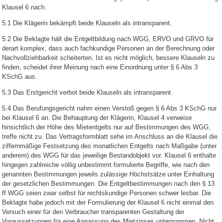
Klausel 6 nach.
5.1 Die Klägerin bekämpft beide Klauseln als intransparent.
5.2 Die Beklagte hält die Entgeltbildung nach WGG, ERVO und GRVO für
derart komplex, dass auch fachkundige Personen an der Berechnung oder
Nachvollziehbarkeit scheiterten. Ist es nicht möglich, bessere Klauseln zu
finden, scheidet ihrer Meinung nach eine Einordnung unter § 6 Abs 3
KSchG aus.
5.3 Das Erstgericht verbot beide Klauseln als intransparent.
5.4 Das Berufungsgericht nahm einen Verstoß gegen § 6 Abs 3 KSchG nur
bei Klausel 6 an. Die Behauptung der Klägerin, Klausel 4 verweise
hinsichtlich der Höhe des Mietentgelts nur auf Bestimmungen des WGG,
treffe nicht zu. Das Vertragsformblatt sehe im Anschluss an die Klausel die
ziffernmäßige Festsetzung des monatlichen Entgelts nach Maßgabe (unter
anderem) des WGG für das jeweilige Bestandobjekt vor. Klausel 6 enthalte
hingegen zahlreiche völlig unbestimmt formulierte Begriffe, wie nach den
genannten Bestimmungen jeweils zulässige Höchstsätze unter Einhaltung
der gesetzlichen Bestimmungen. Die Entgeltbestimmungen nach den § 13
ff WGG seien zwar selbst für rechtskundige Personen schwer lesbar. Die
Beklagte habe jedoch mit der Formulierung der Klausel 6 nicht einmal den
Versuch einer für den Verbraucher transparenten Gestaltung der
Voraussetzungen für eine Anpassung des Mietzinses unternommen. Nicht