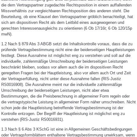
die dem Vertragspartner zugedachte Rechtsposition in einem auffallenden
Missverhältnis zur vergleichbaren Rechtsposition des anderen steht. Die
Beurteilung, ob eine Klausel den Vertragspartner gröblich benachteiligt, hat
sich am dispositiven Recht als dem Leitbild eines ausgewogenen und
gerechten Interessenausgleichs zu orientieren (6 Ob 17/16t; 6 Ob 120/15p
mwN).
1.2 Nach § 879 Abs 3 ABGB setzt die Inhaltskontrolle voraus, dass die zu
prüfende Vertragsbestimmung nicht eine der beiderseitigen Hauptleistungen
festlegt. Diese Ausnahme ist möglichst eng zu verstehen und soll auf die
individuelle, zahlenmäßige Umschreibung der beiderseitigen Leistungen
beschränkt bleiben, sodass vor allem auch die im dispositiven Recht
geregelten Fragen bei der Hauptleistung, also vor allem auch Ort und Zeit
der Vertragserfüllung, nicht unter diese Ausnahme fallen (RIS-Justiz
RS0016908). Die Ausnahme meint nur die individuelle zahlenmäßige
Umschreibung der beiderseitigen Leistungen, nicht aber etwa
Bestimmungen, die die Preisberechnung in allgemeiner Form regeln oder
die vertragstypische Leistung in allgemeiner Form näher umschreiben. Nicht
schon jede die Hauptleistung betreffende Vertragsbestimmung ist der
Kontrolle entzogen. Der Begriff der Hauptleistung ist möglichst eng zu
verstehen (RIS-Justiz RS0016931).
1.3 Nach § 6 Abs 3 KSchG ist eine in Allgemeinen Geschäftsbedingungen
oder Vertragsformblättern enthaltene Vertragsbestimmung unwirksam, wenn