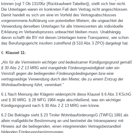
können (vgl 7 Ob 131/06z [Rückkaufwert-Tabellen]), stellt sich hier nicht.
Die Unterlagen waren im konkreten Fall dem Vertrag nicht angeschlossen.
Damit handelt es sich um eine im Vorfeld des Vertragsabschlusses
vorgenommene Aufklärung von potentiellen Mietern, die ungeachtet der
Verwendung derselben Unterlagen für alle Interessenten als individuelle
Erklärung im Verbandsprozess unbeachtet bleiben muss. Unabhängig
davon schafft die BV mit diesen Unterlagen keine Transparenz, wie schon
das Berufungsgericht insofern zutreffend (§ 510 Abs 3 ZPO) dargelegt hat.
6.
Klausel 11:
„Als für die Vermieterin wichtiger und bedeutsamer Kündigungsgrund gemäß
§ 30 Abs 2 Z 13 MRG wird mangelnde Förderungswürdigkeit oder ein
Verstoß gegen die beiliegenden Förderungsbedingungen bzw eine
vertragswidrige Verwendung durch den Mieter, die zu einem Entzug der
Wohnbauförderung führt, vereinbart.
“
6.1 Nach Meinung der Klägerin widerspricht diese Klausel § 6 Abs 3 KSchG
und § 30 MRG. § 28 WFG 1984 regle abschließend, was ein wichtiger
Kündigungsgrund nach § 30 Abs 2 Z 13 MRG sein könne.
6.2 Die Beklagte sieht § 23 Tiroler WohnbauförderungsG (TWFG) 1991 als
allein maßgebliche Bestimmung an und bestreitet die Intransparenz mit
Hinweis auf die beiliegenden, einen integrierenden Vertragsbestandteil
bildenden Förderungsbestimmungen.