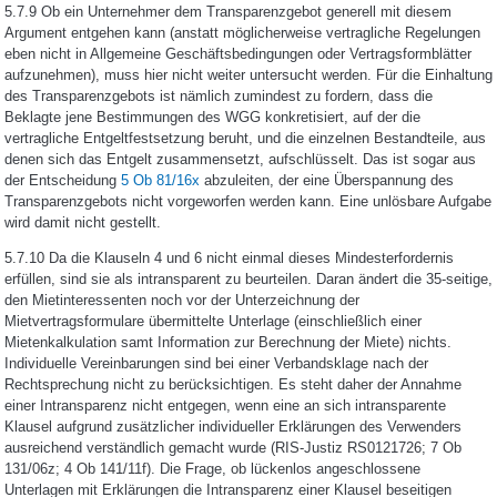
5.7.9 Ob ein Unternehmer dem Transparenzgebot generell mit diesem
Argument entgehen kann (anstatt möglicherweise vertragliche Regelungen
eben nicht in Allgemeine Geschäftsbedingungen oder Vertragsformblätter
aufzunehmen), muss hier nicht weiter untersucht werden. Für die Einhaltung
des Transparenzgebots ist nämlich zumindest zu fordern, dass die
Beklagte jene Bestimmungen des WGG konkretisiert, auf der die
vertragliche Entgeltfestsetzung beruht, und die einzelnen Bestandteile, aus
denen sich das Entgelt zusammensetzt, aufschlüsselt. Das ist sogar aus
der Entscheidung
5 Ob 81/16x
abzuleiten, der eine Überspannung des
Transparenzgebots nicht vorgeworfen werden kann. Eine unlösbare Aufgabe
wird damit nicht gestellt.
5.7.10 Da die Klauseln 4 und 6 nicht einmal dieses Mindesterfordernis
erfüllen, sind sie als intransparent zu beurteilen. Daran ändert die 35-seitige,
den Mietinteressenten noch vor der Unterzeichnung der
Mietvertragsformulare übermittelte Unterlage (einschließlich einer
Mietenkalkulation samt Information zur Berechnung der Miete) nichts.
Individuelle Vereinbarungen sind bei einer Verbandsklage nach der
Rechtsprechung nicht zu berücksichtigen. Es steht daher der Annahme
einer Intransparenz nicht entgegen, wenn eine an sich intransparente
Klausel aufgrund zusätzlicher individueller Erklärungen des Verwenders
ausreichend verständlich gemacht wurde (RIS-Justiz RS0121726; 7 Ob
131/06z; 4 Ob 141/11f). Die Frage, ob lückenlos angeschlossene
Unterlagen mit Erklärungen die Intransparenz einer Klausel beseitigen