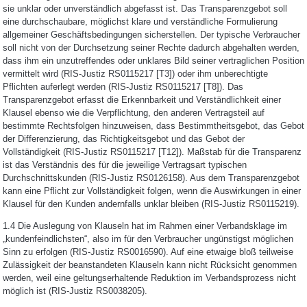
sie unklar oder unverständlich abgefasst ist. Das Transparenzgebot soll
eine durchschaubare, möglichst klare und verständliche Formulierung
allgemeiner Geschäftsbedingungen sicherstellen. Der typische Verbraucher
soll nicht von der Durchsetzung seiner Rechte dadurch abgehalten werden,
dass ihm ein unzutreffendes oder unklares Bild seiner vertraglichen Position
vermittelt wird (RIS-Justiz RS0115217 [T3]) oder ihm unberechtigte
Pflichten auferlegt werden (RIS-Justiz RS0115217 [T8]). Das
Transparenzgebot erfasst die Erkennbarkeit und Verständlichkeit einer
Klausel ebenso wie die Verpflichtung, den anderen Vertragsteil auf
bestimmte Rechtsfolgen hinzuweisen, dass Bestimmtheitsgebot, das Gebot
der Differenzierung, das Richtigkeitsgebot und das Gebot der
Vollständigkeit (RIS-Justiz RS0115217 [T12]). Maßstab für die Transparenz
ist das Verständnis des für die jeweilige Vertragsart typischen
Durchschnittskunden (RIS-Justiz RS0126158). Aus dem Transparenzgebot
kann eine Pflicht zur Vollständigkeit folgen, wenn die Auswirkungen in einer
Klausel für den Kunden andernfalls unklar bleiben (RIS-Justiz RS0115219).
1.4 Die Auslegung von Klauseln hat im Rahmen einer Verbandsklage im
„kundenfeindlichsten“, also im für den Verbraucher ungünstigst möglichen
Sinn zu erfolgen (RIS-Justiz RS0016590). Auf eine etwaige bloß teilweise
Zulässigkeit der beanstandeten Klauseln kann nicht Rücksicht genommen
werden, weil eine geltungserhaltende Reduktion im Verbandsprozess nicht
möglich ist (RIS-Justiz RS0038205).