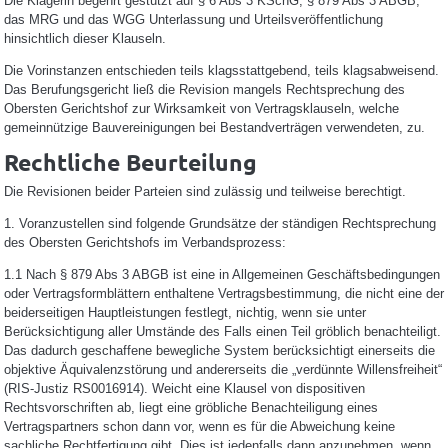
Die Klägerin begehrt gestützt auf § 6 Abs 3 KSchG, § 879 Abs 3 ABGB,
das MRG und das WGG Unterlassung und Urteilsveröffentlichung
hinsichtlich dieser Klauseln.
Die Vorinstanzen entschieden teils klagsstattgebend, teils klagsabweisend.
Das Berufungsgericht ließ die Revision mangels Rechtsprechung des
Obersten Gerichtshof zur Wirksamkeit von Vertragsklauseln, welche
gemeinnützige Bauvereinigungen bei Bestandverträgen verwendeten, zu.
Rechtliche Beurteilung
Die Revisionen beider Parteien sind zulässig und teilweise berechtigt.
1. Voranzustellen sind folgende Grundsätze der ständigen Rechtsprechung
des Obersten Gerichtshofs im Verbandsprozess:
1.1 Nach § 879 Abs 3 ABGB ist eine in Allgemeinen Geschäftsbedingungen
oder Vertragsformblättern enthaltene Vertragsbestimmung, die nicht eine der
beiderseitigen Hauptleistungen festlegt, nichtig, wenn sie unter
Berücksichtigung aller Umstände des Falls einen Teil gröblich benachteiligt.
Das dadurch geschaffene bewegliche System berücksichtigt einerseits die
objektive Äquivalenzstörung und andererseits die „verdünnte Willensfreiheit“
(RIS-Justiz RS0016914). Weicht eine Klausel von dispositiven
Rechtsvorschriften ab, liegt eine gröbliche Benachteiligung eines
Vertragspartners schon dann vor, wenn es für die Abweichung keine
sachliche Rechtfertigung gibt. Dies ist jedenfalls dann anzunehmen, wenn