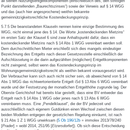
all seinen Nutzungsentgeltkomponenten (einschließlich des, den strittigen
Punkt darstellenden „Baurechtszinses“) sowie der Verweis auf § 14 WGG
und das (auch hier angesprochene) weithin bekannte
gemeinnützigkeitsrechtliche Kostendeckungsprinzip.
5.7.5 Die beanstandeten Klauseln nennen keine einzige Bestimmung des
WGG, nicht einmal jene des § 14. Die Worte „kostendeckenden Mietzins“
im ersten Satz der Klausel 6 sind zwar Anhaltspunkt dafür, dass ein
kostendeckender Mietzins nach § 14 Abs 1 WGG vereinbart werden soll.
Dem durchschnittlichen Mieter erschließt sich dies mangels eindeutiger
Bezeichnung des Entgelts nach dieser Gesetzesstelle einschließlich der
Aufschlüsselung in die darin aufgezählten (möglichen) Entgeltkomponenten
nicht zwingend, selbst wenn das Kostendeckungsprinzip im
Wohnungsgemeinnützigkeitsrecht als weithin bekannt vorausgesetzt wird.
Der Verbraucher kann sich auch nicht sicher sein, ob abweichend von § 14
Abs 1 WGG das richtwertorientierte Entgelt iSd § 13 Abs 6 WGG vereinbart
wurde und der Festsetzung der monatlichen Entgelthöhe zugrunde lag. Der
Oberste Gerichtshof hat bereits klar gestellt, dass eine BV entweder das
Entgelt nach § 14 Abs 1 WGG oder jenes nach § 13 Abs 6 WGG
vereinbaren muss. Eine „Pendelklausel“, die der BV jederzeit und
ausschließlich nach eigenem Gutdünken einen Wechsel zwischen diesen
beiden Modellen entgegen der gesetzlichen Regelung einräumt, ist nach
§ 21 Abs 1 Z 1 WGG unwirksam (
5 Ob 196/12b
= immolex 2013/78/240
[
Prader
] = wobl 2014, 251/95 [
Etzersdorfer
]). Ob sich diese Entscheidung