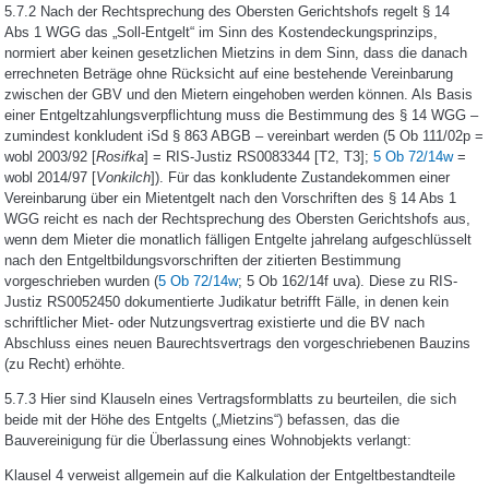
5.7.2 Nach der Rechtsprechung des Obersten Gerichtshofs regelt § 14
Abs 1 WGG das „Soll-Entgelt“ im Sinn des Kostendeckungsprinzips,
normiert aber keinen gesetzlichen Mietzins in dem Sinn, dass die danach
errechneten Beträge ohne Rücksicht auf eine bestehende Vereinbarung
zwischen der GBV und den Mietern eingehoben werden können. Als Basis
einer Entgeltzahlungsverpflichtung muss die Bestimmung des § 14 WGG –
zumindest konkludent iSd § 863 ABGB – vereinbart werden (5 Ob 111/02p =
wobl 2003/92 [
Rosifka
] = RIS-Justiz RS0083344 [T2, T3];
5 Ob 72/14w
=
wobl 2014/97 [
Vonkilch
]). Für das konkludente Zustandekommen einer
Vereinbarung über ein Mietentgelt nach den Vorschriften des § 14 Abs 1
WGG reicht es nach der Rechtsprechung des Obersten Gerichtshofs aus,
wenn dem Mieter die monatlich fälligen Entgelte jahrelang aufgeschlüsselt
nach den Entgeltbildungsvorschriften der zitierten Bestimmung
vorgeschrieben wurden (
5 Ob 72/14w
; 5 Ob 162/14f uva). Diese zu RIS-
Justiz RS0052450 dokumentierte Judikatur betrifft Fälle, in denen kein
schriftlicher Miet- oder Nutzungsvertrag existierte und die BV nach
Abschluss eines neuen Baurechtsvertrags den vorgeschriebenen Bauzins
(zu Recht) erhöhte.
5.7.3 Hier sind Klauseln eines Vertragsformblatts zu beurteilen, die sich
beide mit der Höhe des Entgelts („Mietzins“) befassen, das die
Bauvereinigung für die Überlassung eines Wohnobjekts verlangt:
Klausel 4 verweist allgemein auf die Kalkulation der Entgeltbestandteile