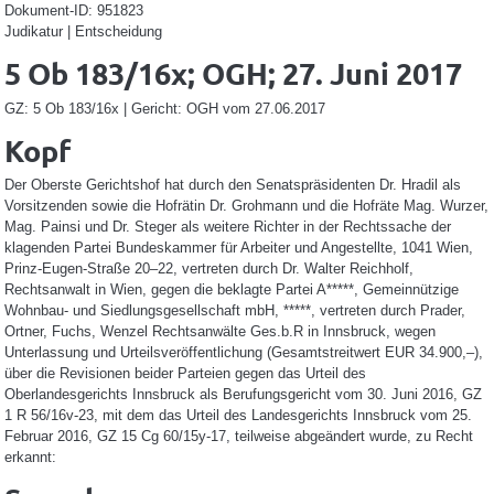
Dokument-ID: 951823
Judikatur | Entscheidung
5 Ob 183/16x; OGH; 27. Juni 2017
GZ: 5 Ob 183/16x | Gericht: OGH vom 27.06.2017
Kopf
Der Oberste Gerichtshof hat durch den Senatspräsidenten Dr. Hradil als
Vorsitzenden sowie die Hofrätin Dr. Grohmann und die Hofräte Mag. Wurzer,
Mag. Painsi und Dr. Steger als weitere Richter in der Rechtssache der
klagenden Partei Bundeskammer für Arbeiter und Angestellte, 1041 Wien,
Prinz-Eugen-Straße 20–22, vertreten durch Dr. Walter Reichholf,
Rechtsanwalt in Wien, gegen die beklagte Partei A*****, Gemeinnützige
Wohnbau- und Siedlungsgesellschaft mbH, *****, vertreten durch Prader,
Ortner, Fuchs, Wenzel Rechtsanwälte Ges.b.R in Innsbruck, wegen
Unterlassung und Urteilsveröffentlichung (Gesamtstreitwert EUR 34.900,–),
über die Revisionen beider Parteien gegen das Urteil des
Oberlandesgerichts Innsbruck als Berufungsgericht vom 30. Juni 2016, GZ
1 R 56/16v-23, mit dem das Urteil des Landesgerichts Innsbruck vom 25.
Februar 2016, GZ 15 Cg 60/15y-17, teilweise abgeändert wurde, zu Recht
erkannt: