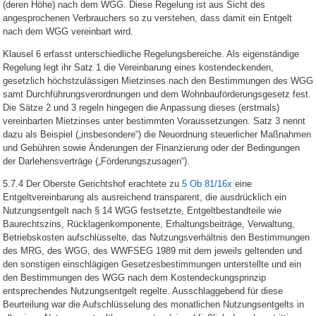
(deren Höhe) nach dem WGG. Diese Regelung ist aus Sicht des
angesprochenen Verbrauchers so zu verstehen, dass damit ein Entgelt
nach dem WGG vereinbart wird.
Klausel 6 erfasst unterschiedliche Regelungsbereiche. Als eigenständige
Regelung legt ihr Satz 1 die Vereinbarung eines kostendeckenden,
gesetzlich höchstzulässigen Mietzinses nach den Bestimmungen des WGG
samt Durchführungsverordnungen und dem Wohnbauförderungsgesetz fest.
Die Sätze 2 und 3 regeln hingegen die Anpassung dieses (erstmals)
vereinbarten Mietzinses unter bestimmten Voraussetzungen. Satz 3 nennt
dazu als Beispiel („insbesondere“) die Neuordnung steuerlicher Maßnahmen
und Gebühren sowie Änderungen der Finanzierung oder der Bedingungen
der Darlehensverträge („Förderungszusagen“).
5.7.4 Der Oberste Gerichtshof erachtete zu
5 Ob 81/16x
eine
Entgeltvereinbarung als ausreichend transparent, die ausdrücklich ein
Nutzungsentgelt nach § 14 WGG festsetzte, Entgeltbestandteile wie
Baurechtszins, Rücklagenkomponente, Erhaltungsbeiträge, Verwaltung,
Betriebskosten aufschlüsselte, das Nutzungsverhältnis den Bestimmungen
des MRG, des WGG, des WWFSEG 1989 mit dem jeweils geltenden und
den sonstigen einschlägigen Gesetzesbestimmungen unterstellte und ein
den Bestimmungen des WGG nach dem Kostendeckungsprinzip
entsprechendes Nutzungsentgelt regelte. Ausschlaggebend für diese
Beurteilung war die Aufschlüsselung des monatlichen Nutzungsentgelts in