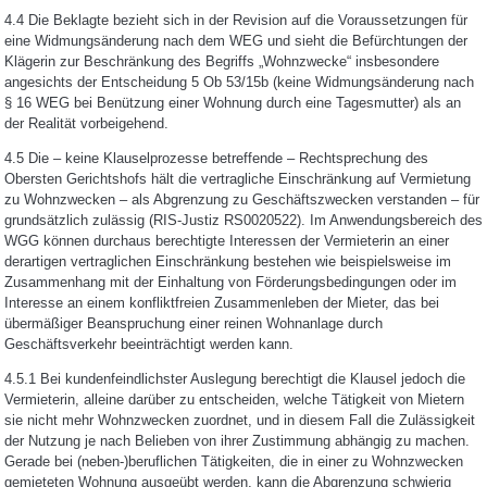
4.4 Die Beklagte bezieht sich in der Revision auf die Voraussetzungen für
eine Widmungsänderung nach dem WEG und sieht die Befürchtungen der
Klägerin zur Beschränkung des Begriffs „Wohnzwecke“ insbesondere
angesichts der Entscheidung 5 Ob 53/15b (keine Widmungsänderung nach
§ 16 WEG bei Benützung einer Wohnung durch eine Tagesmutter) als an
der Realität vorbeigehend.
4.5 Die – keine Klauselprozesse betreffende – Rechtsprechung des
Obersten Gerichtshofs hält die vertragliche Einschränkung auf Vermietung
zu Wohnzwecken – als Abgrenzung zu Geschäftszwecken verstanden – für
grundsätzlich zulässig (RIS-Justiz RS0020522). Im Anwendungsbereich des
WGG können durchaus berechtigte Interessen der Vermieterin an einer
derartigen vertraglichen Einschränkung bestehen wie beispielsweise im
Zusammenhang mit der Einhaltung von Förderungsbedingungen oder im
Interesse an einem konfliktfreien Zusammenleben der Mieter, das bei
übermäßiger Beanspruchung einer reinen Wohnanlage durch
Geschäftsverkehr beeinträchtigt werden kann.
4.5.1 Bei kundenfeindlichster Auslegung berechtigt die Klausel jedoch die
Vermieterin, alleine darüber zu entscheiden, welche Tätigkeit von Mietern
sie nicht mehr Wohnzwecken zuordnet, und in diesem Fall die Zulässigkeit
der Nutzung je nach Belieben von ihrer Zustimmung abhängig zu machen.
Gerade bei (neben-)beruflichen Tätigkeiten, die in einer zu Wohnzwecken
gemieteten Wohnung ausgeübt werden, kann die Abgrenzung schwierig