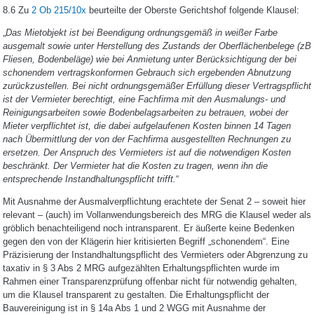
8.6 Zu
2 Ob 215/10x
beurteilte der Oberste Gerichtshof folgende Klausel:
„
Das Mietobjekt ist bei Beendigung ordnungsgemäß in weißer Farbe
ausgemalt sowie unter Herstellung des Zustands der Oberflächenbelege (zB
Fliesen, Bodenbeläge) wie bei Anmietung unter Berücksichtigung der bei
schonendem vertragskonformen Gebrauch sich ergebenden Abnutzung
zurückzustellen. Bei nicht ordnungsgemäßer Erfüllung dieser Vertragspflicht
ist der Vermieter berechtigt, eine Fachfirma mit den Ausmalungs- und
Reinigungsarbeiten sowie Bodenbelagsarbeiten zu betrauen, wobei der
Mieter verpflichtet ist, die dabei aufgelaufenen Kosten binnen 14 Tagen
nach Übermittlung der von der Fachfirma ausgestellten Rechnungen zu
ersetzen. Der Anspruch des Vermieters ist auf die notwendigen Kosten
beschränkt. Der Vermieter hat die Kosten zu tragen, wenn ihn die
entsprechende Instandhaltungspflicht trifft.
“
Mit Ausnahme der Ausmalverpflichtung erachtete der Senat 2 – soweit hier
relevant – (auch) im Vollanwendungsbereich des MRG die Klausel weder als
gröblich benachteiligend noch intransparent. Er äußerte keine Bedenken
gegen den von der Klägerin hier kritisierten Begriff „schonendem“. Eine
Präzisierung der Instandhaltungspflicht des Vermieters oder Abgrenzung zu
taxativ in § 3 Abs 2 MRG aufgezählten Erhaltungspflichten wurde im
Rahmen einer Transparenzprüfung offenbar nicht für notwendig gehalten,
um die Klausel transparent zu gestalten. Die Erhaltungspflicht der
Bauvereinigung ist in § 14a Abs 1 und 2 WGG mit Ausnahme der