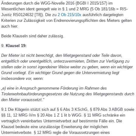
Änderungen durch die WGG-Novelle 2016 (BGBl I 2015/157) im
Wesentlichen ident geregelt wie in § 1 und 2 MRG (5 Ob 181/16b = RIS-
Justiz RS0124632 [T8]). Die zu
2 Ob 215/10x
ausführlich dargelegten
Kriterien zur Zulässigkeit von Endrenovierungspflichten des Mieters gelten
auch hier.
Beide Klauseln sind daher zulässig.
9.
Klausel 19:
Der Mieter ist nicht berechtigt, den Mietgegenstand oder Teile davon,
entgeltlich oder unentgeltlich, unterzuvermieten, Dritten zur Verfügung zu
stellen oder in sonst irgendeiner Weise weiter zu geben, wenn ein wichtiger
Grund vorliegt. Ein wichtiger Grund gegen die Untervermietung liegt
insbesondere vor, wenn:
„e) eine in Anspruch genommene Förderung im Rahmen des
Tirolerwohnbauförderungsgesetzes die Nutzung des Mietgegenstands durch
den Mieter voraussetzt.“
9.1 Die Klägerin stützt sich auf § 6 Abs 3 KSchG, § 879 Abs 3 ABGB sowie
§§ 11, 12 MRG iVm § 20 Abs 1 Z 1 lit b WGG. § 11 MRG schränke ein
vertraglich vereinbartes Untermietverbot auf bestimmte Fälle ein. Die
Klausel bedeute eine unzulässige Erweiterung der möglichen
Untermietverbote. § 12 MRG regle die Voraussetzungen eines