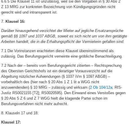
6.6.5 Die Klausel 11 ist unzulässig, weil sie den Vorgaben in § 30 Abs 2
Z 13 MRG zur konkreten Bezeichnung von Kündigungsgründen nicht
gerecht wird und intransparent ist.
7.
Klausel 16:
Darüber hinausgehend verzichtet der Mieter auf jegliche Ersatzansprüche
gemäß §§ 1097 und 1037 ABGB, soweit es sich nicht um von ihm getätigte
Arbeiten handelt, die in die Erhaltungspflicht der Vermieterin gefallen sind.
7.1 Die Vorinstanzen erachteten diese Klausel übereinstimmend als
zulässig. Das Berufungsgericht verneinte eine gröbliche Benachteiligung.
7.2 Nach der – bereits vom Berufungsgericht zitierten – Rechtsprechung
des Obersten Gerichtshofs ist ein derartiger Vorausverzicht auf die
Abgeltung nützlicher Aufwendungen (§ 1037 iVm § 1097 ABGB) –
vorbehaltlich des (hier nach § 20 Abs 1 Z 1 lit a WGG nicht
anzuwendenden) § 10 MRG – zulässig und wirksam (
2 Ob 104/12a
; RIS-
Justiz RS0021155 [T2]; RS0020595). Den Einwand eines Verstoßes gegen
§ 20 Abs 5 Z 6 und Z 7 WGG hielt die klagende Partei schon im
Berufungsverfahren nicht mehr aufrecht.
8. Klauseln 17 und 18:
Klausel 17: