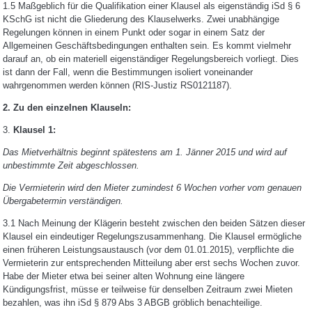
1.5 Maßgeblich für die Qualifikation einer Klausel als eigenständig iSd § 6
KSchG ist nicht die Gliederung des Klauselwerks. Zwei unabhängige
Regelungen können in einem Punkt oder sogar in einem Satz der
Allgemeinen Geschäftsbedingungen enthalten sein. Es kommt vielmehr
darauf an, ob ein materiell eigenständiger Regelungsbereich vorliegt. Dies
ist dann der Fall, wenn die Bestimmungen isoliert voneinander
wahrgenommen werden können (RIS-Justiz RS0121187).
2. Zu den einzelnen Klauseln:
3.
Klausel 1:
Das Mietverhältnis beginnt spätestens am 1. Jänner 2015 und wird auf
unbestimmte Zeit abgeschlossen.
Die Vermieterin wird den Mieter zumindest 6 Wochen vorher vom genauen
Übergabetermin verständigen.
3.1 Nach Meinung der Klägerin besteht zwischen den beiden Sätzen dieser
Klausel ein eindeutiger Regelungszusammenhang. Die Klausel ermögliche
einen früheren Leistungsaustausch (vor dem 01.01.2015), verpflichte die
Vermieterin zur entsprechenden Mitteilung aber erst sechs Wochen zuvor.
Habe der Mieter etwa bei seiner alten Wohnung eine längere
Kündigungsfrist, müsse er teilweise für denselben Zeitraum zwei Mieten
bezahlen, was ihn iSd § 879 Abs 3 ABGB gröblich benachteilige.