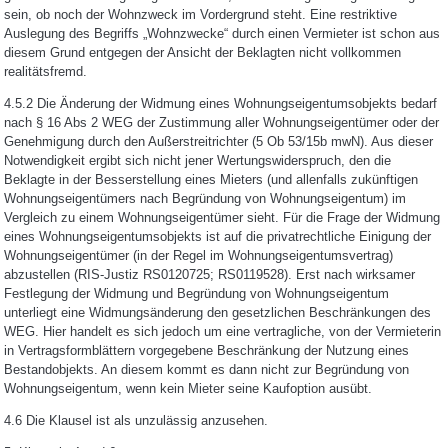
sein, ob noch der Wohnzweck im Vordergrund steht. Eine restriktive
Auslegung des Begriffs „Wohnzwecke“ durch einen Vermieter ist schon aus
diesem Grund entgegen der Ansicht der Beklagten nicht vollkommen
realitätsfremd.
4.5.2 Die Änderung der Widmung eines Wohnungseigentumsobjekts bedarf
nach § 16 Abs 2 WEG der Zustimmung aller Wohnungseigentümer oder der
Genehmigung durch den Außerstreitrichter (5 Ob 53/15b mwN). Aus dieser
Notwendigkeit ergibt sich nicht jener Wertungswiderspruch, den die
Beklagte in der Besserstellung eines Mieters (und allenfalls zukünftigen
Wohnungseigentümers nach Begründung von Wohnungseigentum) im
Vergleich zu einem Wohnungseigentümer sieht. Für die Frage der Widmung
eines Wohnungseigentumsobjekts ist auf die privatrechtliche Einigung der
Wohnungseigentümer (in der Regel im Wohnungseigentumsvertrag)
abzustellen (RIS-Justiz RS0120725; RS0119528). Erst nach wirksamer
Festlegung der Widmung und Begründung von Wohnungseigentum
unterliegt eine Widmungsänderung den gesetzlichen Beschränkungen des
WEG. Hier handelt es sich jedoch um eine vertragliche, von der Vermieterin
in Vertragsformblättern vorgegebene Beschränkung der Nutzung eines
Bestandobjekts. An diesem kommt es dann nicht zur Begründung von
Wohnungseigentum, wenn kein Mieter seine Kaufoption ausübt.
4.6 Die Klausel ist als unzulässig anzusehen.