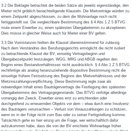
3.2 Die Beklagte betrachtet die beiden Sätze als jeweils eigenständige, den
Mieter nicht gröblich benachteiligende Klauseln. Die Mietverträge würden zu
einem Zeitpunkt abgeschlossen, zu dem die Wohnanlage noch nicht
fertiggestellt sei. Die vergleichbare Bestimmung des § 4 Abs 1 Z 5 BTVG
mute einem Erwerber zu, einen spätesten Übergabetermin zu akzeptieren.
Dies müsse in gleicher Weise auch für Mieter einer BV gelten.
3.3 Die Vorinstanzen hielten die Klausel übereinstimmend für zulässig.
Nach dem Verständnis des Berufungsgerichts ermöglicht die nicht isoliert
zu betrachtende Klausel der BV, einseitig Vertragsbeginn und
Übergabezeitpunkt festzulegen. WGG, MRG und ABGB regelten den
Beginn eines Bestandverhältnisses nicht ausdrücklich. § 4 Abs 1 Z 5 BTVG
rechtfertige als analog heranzuziehende dispositive Bestimmung nicht die
einseitige frühere Festsetzung des Beginns des Mietverhältnisses und der
Mietzinszahlungsverpflichtung. Diese Bestimmung regle zwar als
notwendigen Inhalt eines Bauträgervertrags die Festlegung des spätesten
Übergabetermins des Vertragsgegenstands. Das BTVG verfolge allerdings
vorrangig den Zweck, Erwerber eines erst zu errichtenden oder
durchgreifend zu erneuernden Objekts vor dem – etwa durch eine Insolvenz
des Bauträgers verursachten – Verlust von Vorauszahlungen zu schützen,
wenn es in der Folge nicht zum Bau oder zu seiner Fertigstellung komme.
Tatsächlich gehe es hier einzig um die Frage, wer wirtschaftlich dafür
aufzukommen habe, dass die von der BV errichtete Wohnanlage früher