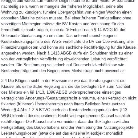
fertiggestellt werde. Ein früherer Beginn könnte für den Mieter wirtschaftlich
nachteilig sein, wenn er mangels der früheren Möglichkeit, seine alte
Wohnung zu kündigen, für eine Übergangsfrist von einigen Wochen einen
doppelten Mietzins zahlen müsste. Bei einer früheren Fertigstellung ohne
vorzeitigen Mietbeginn müsse die BV Kosten und Verzinsung für den
Fremdmitteleinsatz tragen, ohne dafür Entgelt nach § 14 WGG für die
Gebrauchsüberlassung zu erhalten. Das unternehmensbezogene
Kostendeckungsprinzip des WGG verpflichte die BV zur Überwälzung aller
Finanzierungskosten und könne als sachliche Rechtfertigung für die Klausel
angesehen werden. Nach § 1413 ABGB dürfe ein Schuldner nicht zu einer
von der vertraglichen Verpflichtung abweichenden Leistung verpflichtet
werden. Die Bestimmung sei jedoch auf Dauerschuldverhältnisse wie
Bestandverträge und den Beginn eines Mietvertrags nicht anwendbar.
3.4 Die Klägerin sieht in der Revision so wie das Berufungsgericht die
Klausel als einheitliche Regelung an, die der beklagten BV zum Nachteil
des Mieters ein §§ 1413, 1096 ABGB widersprechendes einseitiges
vertragliches Änderungs-/Gestaltungsrecht einräume, einen vertraglich nicht
fixierten (früheren) Übergabetermin nach ihrem Belieben festzusetzen.
Weder § 4 Abs 1 Z 5 BTVG noch das Kostendeckungsprinzip des § 13
WGG könnten die dispositivem Recht widersprechende Klausel sachlich
rechtfertigen. Die Klausel solle vermeiden, dass der Beklagten zwischen
Fertigstellung des Bauvorhabens und der Vermietung der Nutzungsobjekte
Leerstehungskosten (etwa die auf das einzelne Mietobjekt monatlich