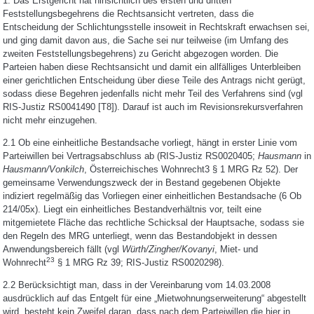
1. Das Erstgericht hat hinsichtlich des ersten und dritten
Feststellungsbegehrens die Rechtsansicht vertreten, dass die
Entscheidung der Schlichtungsstelle insoweit in Rechtskraft erwachsen sei,
und ging damit davon aus, die Sache sei nur teilweise (im Umfang des
zweiten Feststellungsbegehrens) zu Gericht abgezogen worden. Die
Parteien haben diese Rechtsansicht und damit ein allfälliges Unterbleiben
einer gerichtlichen Entscheidung über diese Teile des Antrags nicht gerügt,
sodass diese Begehren jedenfalls nicht mehr Teil des Verfahrens sind (vgl
RIS-Justiz RS0041490 [T8]). Darauf ist auch im Revisionsrekursverfahren
nicht mehr einzugehen.
2.1 Ob eine einheitliche Bestandsache vorliegt, hängt in erster Linie vom
Parteiwillen bei Vertragsabschluss ab (RIS-Justiz RS0020405;
Hausmann
in
Hausmann/Vonkilch
, Österreichisches Wohnrecht3 § 1 MRG Rz 52). Der
gemeinsame Verwendungszweck der in Bestand gegebenen Objekte
indiziert regelmäßig das Vorliegen einer einheitlichen Bestandsache (6 Ob
214/05x). Liegt ein einheitliches Bestandverhältnis vor, teilt eine
mitgemietete Fläche das rechtliche Schicksal der Hauptsache, sodass sie
den Regeln des MRG unterliegt, wenn das Bestandobjekt in dessen
Anwendungsbereich fällt (vgl
Würth/Zingher/Kovanyi
, Miet- und
23
Wohnrecht
§ 1 MRG Rz 39; RIS-Justiz RS0020298).
2.2 Berücksichtigt man, dass in der Vereinbarung vom 14.03.2008
ausdrücklich auf das Entgelt für eine „Mietwohnungserweiterung“ abgestellt
wird, besteht kein Zweifel daran, dass nach dem Parteiwillen die hier in