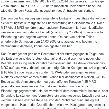
zu den Zinsterminen 01.09.2013 bis 01.02.2014 das gesetzlich zulässige
Zinsausmaß um je EUR 361,68 netto monatlich überschritten habe und
wies die übrigen Feststellungsbegehren des Antragstellers zurück.
Das von der Antragsgegnerin angerufene Erstgericht bestätigte die von der
Schlichtungsstelle festgestellte Überschreitung des Zinsausmaßes. Nach
§ 17 Abs 2 MRG gehörten unter anderem Terrassen nicht zur Nutzfläche,
weswegen ein gesondertes Entgelt (analog zu § 25 MRG) für eine solche
Einrichtung nicht begehrt werden könne. Ob das von beiden Teilen
unterfertigte Schreiben vom 14.03.2008 eine ausreichend bestimmte
Vereinbarung darstelle, könne dahingestellt bleiben.
Das Rekursgericht gab dem Rechtsmittel der Antragsgegnerin Folge, hob
die Entscheidung des Erstgerichts auf und trug diesem eine neuerliche
Beschlussfassung nach Verfahrensergänzung auf. Die Anwendbarkeit des
MRG auf das Mietverhältnis sei unstrittig. Ob ein Kategoriemietzins gemäß
§ 16 Abs 2 in der Fassung vor dem 3. WÄG oder ein angemessener
Mietzins vereinbart werden durfte, könne hier dahingestellt bleiben, weil in
Bezug auf die Anmietung der neu geschaffenen Terrasse § 25 MRG
jedenfalls anzuwenden sei. Nach dieser Bestimmung dürfe für
Einrichtungsgegenstände, die der Vermieter dem Hauptmieter beistelle, oder
für andere Leistungen des Vermieters ein angemessenes Entgelt vereinbart
werden. Diese Gesetzesstelle sei von der Rechtsprechung analog auf
mitgemietete Haus- oder Grundflächen, wie etwa Hausgärten, angewendet