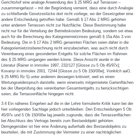
Gerichtshof eine analoge Anwendung des § 25 MRG auf Terrassen –
zusammengefasst – mit der Begründung verneint, dass eine durch Analogie
zu schließende Gesetzeslücke dort nicht vorliege, wo der Gesetzgeber eine
andere Entscheidung getroffen habe. Gemäß § 17 Abs 2 MRG gehörten
unter anderem Terrassen nicht zur Nutzfläche. Diese Bestimmung habe
nicht nur für die Verteilung der Betriebskosten Bedeutung, sondern sei etwa
auch für die Berechnung des Kategoriemietzinses gemäß § 15a Abs 3 von
Bedeutung. Die in § 17 Abs 2 MRG genannten Flächen seien daher in die
Kategoriemietzinsberechnung nicht einzubeziehen, was auch nicht durch
Vereinbarung eines gesonderten Entgelts für solche Flächen im Rahmen
des § 25 MRG umgangen werden könne. Diese Ansicht wurde in der
Literatur (Rainer in immolex 1997, 232/127 [Glosse zu 5 Ob 45/97x];
Kovanyi in immolex 2001, 72/44 [Glosse zu 5 Ob 150/00w];
Vonkilch
aaO,
§ 25 MRG Rz 5) unter anderem deswegen kritisiert, weil es einen
Wertungswiderspruch darstelle, wenn einerseits mitgemietete Gartenflächen
bei der Überprüfung des vereinbarten Gesamtentgelts zu berücksichtigen
seien, die Terrassenfläche hingegen nicht.
3.4 Ein näheres Eingehen auf die in der Lehre formulierte Kritik kann bei der
hier vorliegenden Sachlage jedoch unterbleiben. Den Entscheidungen 5 Ob
45/97x und 5 Ob 150/00w lag jeweils zugrunde, dass die Terrassenflächen
bei Abschluss des Vertrags bereits zum Bestandobjekt gehörten.
Demgegenüber ist hier eine Änderung außerhalb des Bestandobjekts zu
beurteilen, die mit Zustimmung der Vermieter zu einer nachträglichen