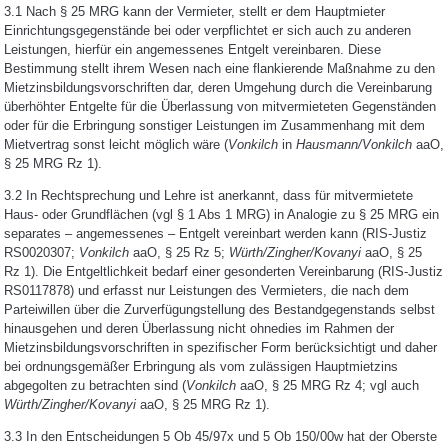
3.1 Nach § 25 MRG kann der Vermieter, stellt er dem Hauptmieter
Einrichtungsgegenstände bei oder verpflichtet er sich auch zu anderen
Leistungen, hierfür ein angemessenes Entgelt vereinbaren. Diese
Bestimmung stellt ihrem Wesen nach eine flankierende Maßnahme zu den
Mietzinsbildungsvorschriften dar, deren Umgehung durch die Vereinbarung
überhöhter Entgelte für die Überlassung von mitvermieteten Gegenständen
oder für die Erbringung sonstiger Leistungen im Zusammenhang mit dem
Mietvertrag sonst leicht möglich wäre (
Vonkilch
in
Hausmann/Vonkilch
aaO,
§ 25 MRG Rz 1).
3.2 In Rechtsprechung und Lehre ist anerkannt, dass für mitvermietete
Haus- oder Grundflächen (vgl § 1 Abs 1 MRG) in Analogie zu § 25 MRG ein
separates – angemessenes – Entgelt vereinbart werden kann (RIS-Justiz
RS0020307;
Vonkilch
aaO, § 25 Rz 5;
Würth/Zingher/Kovanyi
aaO, § 25
Rz 1). Die Entgeltlichkeit bedarf einer gesonderten Vereinbarung (RIS-Justiz
RS0117878) und erfasst nur Leistungen des Vermieters, die nach dem
Parteiwillen über die Zurverfügungstellung des Bestandgegenstands selbst
hinausgehen und deren Überlassung nicht ohnedies im Rahmen der
Mietzinsbildungsvorschriften in spezifischer Form berücksichtigt und daher
bei ordnungsgemäßer Erbringung als vom zulässigen Hauptmietzins
abgegolten zu betrachten sind (
Vonkilch
aaO, § 25 MRG Rz 4; vgl auch
Würth/Zingher/Kovanyi
aaO, § 25 MRG Rz 1).
3.3 In den Entscheidungen 5 Ob 45/97x und 5 Ob 150/00w hat der Oberste