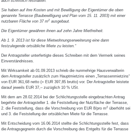
auch schriftlich festhalten.
Sie haben auf ihre Kosten und mit Bewilligung der Eigentümer die oben
genannte Terrasse (Baubewilligung und Plan vom 15. 11. 2003) mit einer
2
nutzbaren Fläche von 37 m
ausgebaut.
Die Eigentümer gewähren ihnen auf zehn Jahre Mietfreiheit.
Ab 1. 9. 2013 ist für diese Mietwohnungserweiterung eine dann
festzulegende ortsübliche Miete zu leisten.“
Der Antragsteller unterfertigte dieses Schreiben mit dem Vermerk seines
Einverständnisses.
Mit Wirksamkeit ab 01.09.2013 schrieb die nunmehrige Hausverwalterin
dem Antragsteller zusätzlich zum Hauptmietzins einen „Terrassenmietzins“
von EUR 361,68 netto (= EUR 397,85 brutto) vor. Der Antragsteller leistete
darauf jeweils EUR 37,– zuzüglich 10 % USt.
Mit dem am 28.02.2014 bei der Schlichtungsstelle eingebrachten Antrag
begehrte der Antragsteller 1. die Feststellung der Nutzfläche der Terrasse,
2
2. die Feststellung, dass die Vorschreibung von EUR 8/pro m
überhöht sei
und 3. die Feststellung der ortsüblichen Miete für die Terrasse.
Mit Entscheidung vom 16.06.2014 stellte die Schlichtungsstelle fest, dass
die Antragsgegnerin durch die Vorschreibung des Entgelts für die Terrasse