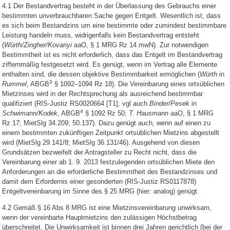
4.1 Der Bestandvertrag besteht in der Überlassung des Gebrauchs einer
bestimmten unverbrauchbaren Sache gegen Entgelt. Wesentlich ist, dass
es sich beim Bestandzins um eine bestimmte oder zumindest bestimmbare
Leistung handeln muss, widrigenfalls kein Bestandvertrag entsteht
(
Würth/Zingher/Kovanyi
aaO, § 1 MRG Rz 14 mwN). Zur notwendigen
Bestimmtheit ist es nicht erforderlich, dass das Entgelt im Bestandvertrag
ziffernmäßig festgesetzt wird. Es genügt, wenn im Vertrag alle Elemente
enthalten sind, die dessen objektive Bestimmbarkeit ermöglichen (
Würth
in
3
Rummel
, ABGB
§ 1092–1094 Rz 18). Die Vereinbarung eines ortsüblichen
Mietzinses wird in der Rechtsprechung als ausreichend bestimmbar
qualifiziert (RIS-Justiz RS0020664 [T1]; vgl auch
Binder/Pesek
in
4
Schwimann/Kodek
, ABGB
§ 1092 Rz 50;
T. Hausmann
aaO, § 1 MRG
Rz 17; MietSlg 34.209; 50.137). Dazu genügt auch, wenn auf einen zu
einem bestimmten zukünftigen Zeitpunkt ortsüblichen Mietzins abgestellt
wird (MietSlg 29.141/8; MietSlg 36.131/46). Ausgehend von diesen
Grundsätzen bezweifelt der Antragsteller zu Recht nicht, dass die
Vereinbarung einer ab 1. 9. 2013 festzulegenden ortsüblichen Miete den
Anforderungen an die erforderliche Bestimmtheit des Bestandzinses und
damit dem Erfordernis einer gesonderten (RIS-Justiz RS0117878)
Entgeltvereinbarung im Sinne des § 25 MRG (hier: analog) genügt.
4.2 Gemäß § 16 Abs 8 MRG ist eine Mietzinsvereinbarung unwirksam,
wenn der vereinbarte Hauptmietzins den zulässigen Höchstbetrag
überschreitet. Die Unwirksamkeit ist binnen drei Jahren gerichtlich (bei der