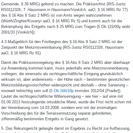
Gemeinde, § 39 MRG) geltend zu machen. Die Präklusivfrist (RIS-Justiz
RS0112326;
T. Hausmann
in
Hausmann/Vonkilch
, aaO, § 16 MRG Rz 77)
des § 16 Abs 8 Satz 2 MRG ist von Amts wegen wahrzunehmen
(
Würth/Zingher/Kovanyi
aaO, § 16 MRG Rz 5) und kommt auch für die
Bekämpfung des Entgelts nach § 25 MRG zum Tragen (5 Ob 115/00y wobl
2001/33 [
Vonkilch
]).
4.3 Maßgeblich für den Fristbeginn des § 16 Abs 8 Satz 2 MRG ist der
Zeitpunkt der Mietzinsvereinbarung (RIS-Justiz RS0112326;
Hausmann
aaO, § 16 MRG Rz 81).
Damit die Präklusionsregelung des § 16 Abs 8 Satz 2 MRG aber überhaupt
zur Anwendung kommen kann, muss jedenfalls eine Mietzinsvereinbarung
vorliegen, die einerseits als rechtsgeschäftliche Einigung grundsätzlich
wirksam ist, aber andererseits – der Höhe nach – bestimmten gesetzlichen
Mietzinsbildungsvorschriften widerspricht und deshalb – ohne Sanierung –
insoweit teilnichtig sein soll (
5 Ob 166/10p
immolex 2012/54 [
Prader
]).
Lautet die rechtsgeschäftliche Willenseinigung – wie hier – auf eine mit
01.09.2013 festzulegende ortsübliche Miete, wurde die Frist nicht schon mit
der Vereinbarung vom 14.03.2008, sondern erst mit der erstmaligen
Vorschreibung des für die Terrassennutzung separat geforderten,
ziffernmäßig bestimmten Entgelts in Gang gesetzt.
5. Das Rekursgericht gelangte damit im Ergebnis zu Recht zur Auffassung,