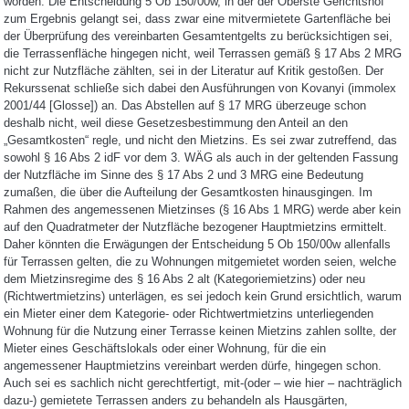
worden. Die Entscheidung 5 Ob 150/00w, in der der Oberste Gerichtshof
zum Ergebnis gelangt sei, dass zwar eine mitvermietete Gartenfläche bei
der Überprüfung des vereinbarten Gesamtentgelts zu berücksichtigen sei,
die Terrassenfläche hingegen nicht, weil Terrassen gemäß § 17 Abs 2 MRG
nicht zur Nutzfläche zählten, sei in der Literatur auf Kritik gestoßen. Der
Rekurssenat schließe sich dabei den Ausführungen von Kovanyi (immolex
2001/44 [Glosse]) an. Das Abstellen auf § 17 MRG überzeuge schon
deshalb nicht, weil diese Gesetzesbestimmung den Anteil an den
„Gesamtkosten“ regle, und nicht den Mietzins. Es sei zwar zutreffend, das
sowohl § 16 Abs 2 idF vor dem 3. WÄG als auch in der geltenden Fassung
der Nutzfläche im Sinne des § 17 Abs 2 und 3 MRG eine Bedeutung
zumaßen, die über die Aufteilung der Gesamtkosten hinausgingen. Im
Rahmen des angemessenen Mietzinses (§ 16 Abs 1 MRG) werde aber kein
auf den Quadratmeter der Nutzfläche bezogener Hauptmietzins ermittelt.
Daher könnten die Erwägungen der Entscheidung 5 Ob 150/00w allenfalls
für Terrassen gelten, die zu Wohnungen mitgemietet worden seien, welche
dem Mietzinsregime des § 16 Abs 2 alt (Kategoriemietzins) oder neu
(Richtwertmietzins) unterlägen, es sei jedoch kein Grund ersichtlich, warum
ein Mieter einer dem Kategorie- oder Richtwertmietzins unterliegenden
Wohnung für die Nutzung einer Terrasse keinen Mietzins zahlen sollte, der
Mieter eines Geschäftslokals oder einer Wohnung, für die ein
angemessener Hauptmietzins vereinbart werden dürfe, hingegen schon.
Auch sei es sachlich nicht gerechtfertigt, mit-(oder – wie hier – nachträglich
dazu-) gemietete Terrassen anders zu behandeln als Hausgärten,