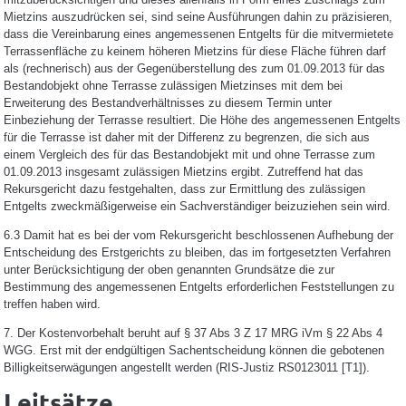
Mietzins auszudrücken sei, sind seine Ausführungen dahin zu präzisieren,
dass die Vereinbarung eines angemessenen Entgelts für die mitvermietete
Terrassenfläche zu keinem höheren Mietzins für diese Fläche führen darf
als (rechnerisch) aus der Gegenüberstellung des zum 01.09.2013 für das
Bestandobjekt ohne Terrasse zulässigen Mietzinses mit dem bei
Erweiterung des Bestandverhältnisses zu diesem Termin unter
Einbeziehung der Terrasse resultiert. Die Höhe des angemessenen Entgelts
für die Terrasse ist daher mit der Differenz zu begrenzen, die sich aus
einem Vergleich des für das Bestandobjekt mit und ohne Terrasse zum
01.09.2013 insgesamt zulässigen Mietzins ergibt. Zutreffend hat das
Rekursgericht dazu festgehalten, dass zur Ermittlung des zulässigen
Entgelts zweckmäßigerweise ein Sachverständiger beizuziehen sein wird.
6.3 Damit hat es bei der vom Rekursgericht beschlossenen Aufhebung der
Entscheidung des Erstgerichts zu bleiben, das im fortgesetzten Verfahren
unter Berücksichtigung der oben genannten Grundsätze die zur
Bestimmung des angemessenen Entgelts erforderlichen Feststellungen zu
treffen haben wird.
7. Der Kostenvorbehalt beruht auf § 37 Abs 3 Z 17 MRG iVm § 22 Abs 4
WGG. Erst mit der endgültigen Sachentscheidung können die gebotenen
Billigkeitserwägungen angestellt werden (RIS-Justiz RS0123011 [T1]).
Leitsätze