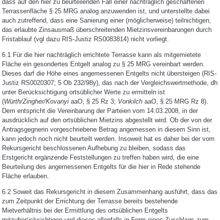
dass auf den hier zu beurteilenden Fall einer nachträglich geschaffenen
Terrassenfläche § 25 MRG analog anzuwenden ist, und unterstellte dabei
auch zutreffend, dass eine Sanierung einer (möglicherweise) teilnichtigen,
das erlaubte Zinsausmaß überschreitenden Mietzinsvereinbarungen durch
Fristablauf (vgl dazu RIS-Justiz RS0083814) nicht vorliegt.
6.1 Für die hier nachträglich errichtete Terrasse kann als mitgemietete
Fläche ein gesondertes Entgelt analog zu § 25 MRG vereinbart werden.
Dieses darf die Höhe eines angemessenen Entgelts nicht übersteigen (RIS-
Justiz RS0020307; 5 Ob 232/98y), das nach der Vergleichswertmethode, dh
unter Berücksichtigung ortsüblicher Werte zu ermitteln ist
(
Würth/Zingher/Kovanyi
aaO, § 25 Rz 3;
Vonkilch
aaO, § 25 MRG Rz 8).
Dem entspricht die Vereinbarung der Parteien vom 14.03.2008, in der
ausdrücklich auf den ortsüblichen Mietzins abgestellt wird. Ob der von der
Antragsgegnerin vorgeschriebene Betrag angemessen in diesem Sinn ist,
kann jedoch noch nicht beurteilt werden. Insoweit hat es daher bei der vom
Rekursgericht beschlossenen Aufhebung zu bleiben, sodass das
Erstgericht ergänzende Feststellungen zu treffen haben wird, die eine
Beurteilung des angemessenen Entgelts für die hier in Rede stehende
Fläche erlauben.
6.2 Soweit das Rekursgericht in diesem Zusammenhang ausführt, dass das
zum Zeitpunkt der Errichtung der Terrasse bereits bestehende
Mietverhältnis bei der Ermittlung des ortsüblichen Entgelts
mitzuberücksichtigen und dieses allenfalls in Form eines Zuschlags zum