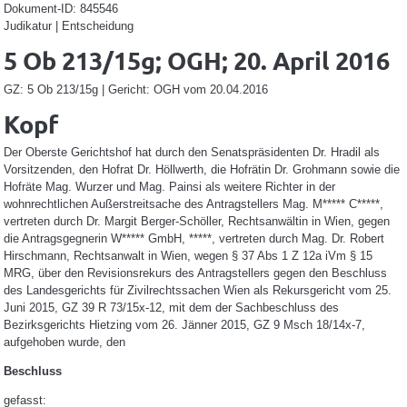
Dokument-ID: 845546
Judikatur | Entscheidung
5 Ob 213/15g; OGH; 20. April 2016
GZ: 5 Ob 213/15g | Gericht: OGH vom 20.04.2016
Kopf
Der Oberste Gerichtshof hat durch den Senatspräsidenten Dr. Hradil als
Vorsitzenden, den Hofrat Dr. Höllwerth, die Hofrätin Dr. Grohmann sowie die
Hofräte Mag. Wurzer und Mag. Painsi als weitere Richter in der
wohnrechtlichen Außerstreitsache des Antragstellers Mag. M***** C*****,
vertreten durch Dr. Margit Berger-Schöller, Rechtsanwältin in Wien, gegen
die Antragsgegnerin W***** GmbH, *****, vertreten durch Mag. Dr. Robert
Hirschmann, Rechtsanwalt in Wien, wegen § 37 Abs 1 Z 12a iVm § 15
MRG, über den Revisionsrekurs des Antragstellers gegen den Beschluss
des Landesgerichts für Zivilrechtssachen Wien als Rekursgericht vom 25.
Juni 2015, GZ 39 R 73/15x-12, mit dem der Sachbeschluss des
Bezirksgerichts Hietzing vom 26. Jänner 2015, GZ 9 Msch 18/14x-7,
aufgehoben wurde, den
Beschluss
gefasst: