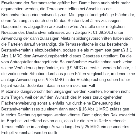
Erweiterung der Bestandsache geführt hat. Damit kann auch nicht mehr
argumentiert werden, die Terrassen stellten bei Abschluss des
Bestandvertrags eine notwendig zum Mietgegenstand gehörige Fläche dar,
deren Nutzung als durch den für das Bestandverhältnis zulässigen
Hauptmietzins abgegolten anzusehen wäre. Anstelle einer möglichen
Novation des Bestandverhältnisses zum Zeitpunkt 01.09.2013 unter
Anwendung der dann zulässigen Mietzinsbildungsvorschriften haben sich
die Parteien darauf verständigt, die Terrassenfläche in das bestehende
Bestandverhältnis einzubeziehen, sodass sie als mitgemietet gemäß § 1
Abs 1 MRG dem Anwendungsbereich dieses Gesetzes unterliegt. Da die
vom Antragsteller durchgeführte Baumaßnahme zweifelsohne auch keine
solche Veränderung begründete, die § 9 MRG unterstellt werden könnte, ist
die vorliegende Situation durchaus jenen Fällen vergleichbar, in denen eine
analoge Anwendung des § 25 MRG in der Rechtsprechung schon bisher
bejaht wurde. Bedenken, dass in einem solchen Fall
Mietzinsbildungsvorschriften umgangen werden könnten, kommen nicht
zum Tragen, weil der auf den Wunsch des Mieters zurückgehenden
Flächenerweiterung sonst allenfalls nur durch eine Erneuerung des
Bestandverhältnisses zu einem dann nach § 16 Abs 1 MRG zulässigen
Mietzins Rechnung getragen werden könnte. Damit ging das Rekursgericht
im Ergebnis zutreffend davon aus, dass für die hier in Rede stehende
Terrassenfläche in analoger Anwendung des § 25 MRG ein gesondertes
Entgelt vereinbart werden durfte.