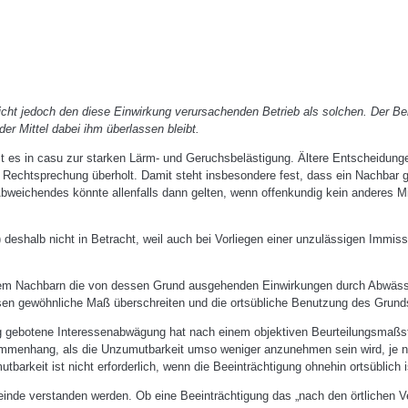
nicht jedoch den diese Einwirkung verursachenden Betrieb als solchen. Der Be
er Mittel dabei ihm überlassen bleibt.
s in casu zur starken Lärm- und Geruchsbelästigung. Ältere Entscheidunge
 Rechtsprechung überholt. Damit steht insbesondere fest, dass ein Nachbar gru
bweichendes könnte allenfalls dann gelten, wenn offenkundig kein anderes Mi
eshalb nicht in Betracht, weil auch bei Vorliegen einer unzulässigen Immissi
em Nachbarn die von dessen Grund ausgehenden Einwirkungen durch Abwäss
ssen gewöhnliche Maß überschreiten und die ortsübliche Benutzung des Grund
ung gebotene Interessenabwägung hat nach einem objektiven Beurteilungsmaßs
ammenhang, als die Unzumutbarkeit umso weniger anzunehmen sein wird, je nä
tbarkeit ist nicht erforderlich, wenn die Beeinträchtigung ohnehin ortsüblich 
Gemeinde verstanden werden. Ob eine Beeinträchtigung das „nach den örtlichen 