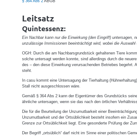
§ 364 Abs 2
ABGB
Leitsatz
Quintessenz:
Ein Nachbar kann nur die Einwirkung (den Eingriff) untersagen, 
unzulässige Immissionen beeinträchtigt wird, wobei die Auswahl d
OGH: Durch die am Nachbarsgrundstück gehaltenen Tiere kommt e
solche untersagt werden konnte, sind allerdings durch die neuere
des – den diese Einwirkung verursachenden Betriebes begehrt. A
steht.
In casu kommt eine Untersagung der Tierhaltung (Hühnerhaltung) d
Stall nicht ausgeschlossen wäre.
Gemäß § 364 Abs 2 kann der Eigentümer des Grundstücks sein
ähnliche untersagen, wenn sie das nach den örtlichen Verhältni
Die für die Beurteilung der Unzumutbarkeit einer Beeinträchtig
Unzumutbarkeit und der Ortsüblichkeit besteht insofern ein Zus
Grenze zur Ortsüblichkeit liegt. Eine gesonderte Prüfung der Zumu
Der Begriff „ortsüblich“ darf nicht im Sinne einer politischen 